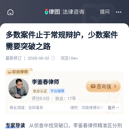
提问
多数案件止于常规辩护，少数案件
需要突破之路
最新修订
|
2026-06-02
浏览10w+
李鉴春律师
咨询我
执业认证
平台保障
评分5.0分
执业：
17年
擅长领域：合同事务
律所：河南律博律师事务所
展开
执业证号：14116200910770435
电话：13781271663
律师优势：有团队,主任律师,办过大案,高学历,丰富的专业经验;毕
专家导读
从侦查中找突破口，李鉴春律师精准区分刑