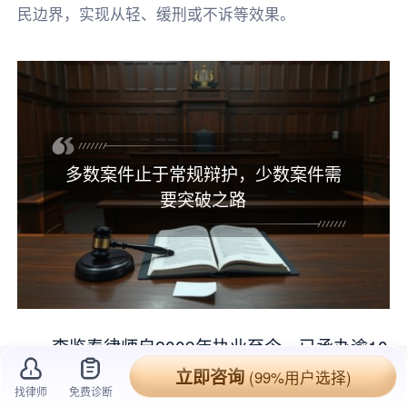
民边界，实现从轻、缓刑或不诉等效果。
多数案件止于常规辩护，少数案件需
要突破之路
李鉴春律师自2009年执业至今，已承办逾10
00件案件，其中
刑事
辩护案件多达300余件，在
立即咨询
(99%用户选择)
找律师
免费诊断
侵犯人身、财产、
知识产权
等
犯罪类型
上经验丰