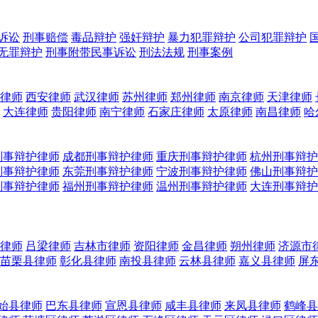
诉讼
刑事赔偿
毒品辩护
强奸辩护
暴力犯罪辩护
公司犯罪辩护
无罪辩护
刑事附带民事诉讼
刑法法规
刑事案例
律师
西安律师
武汉律师
苏州律师
郑州律师
南京律师
天津律师
大连律师
贵阳律师
南宁律师
石家庄律师
太原律师
南昌律师
哈
刑事辩护律师
成都刑事辩护律师
重庆刑事辩护律师
杭州刑事辩护
刑事辩护律师
东莞刑事辩护律师
宁波刑事辩护律师
佛山刑事辩护
刑事辩护律师
福州刑事辩护律师
温州刑事辩护律师
大连刑事辩护
律师
吕梁律师
吉林市律师
资阳律师
金昌律师
朔州律师
济源市
苗栗县律师
彰化县律师
南投县律师
云林县律师
嘉义县律师
屏
始县律师
巴东县律师
宣恩县律师
咸丰县律师
来凤县律师
鹤峰县