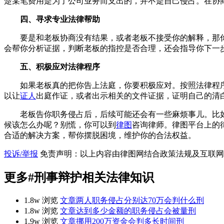
楚某笔费用是为了公司业务而支出的，并不是自己侵占。在协
四、寻求专业法律帮助
要是和老板协商没有结果，或者老板不接受你的解释，那
会帮你分析证据，判断老板的指控是否合理，还会指导你下一
五、积极应对法律程序
如果老板真的把你告上法庭，你要积极应对。按照法律程
以让
证人
出庭作证，或者出示相关的文件证据，证明自己的清
老板告你职务侵占后，后续可能还会有一些麻烦事儿。比
候该怎么办呢？别慌，你可以到
律图
咨询律师。律图平台上的
合适的解决方案，帮你摆脱困境，维护你的合法权益。
投诉/举报
免责声明：以上内容由律图网结合政策法规及互联网
更多
#刑事辩护
相关法律知识
1.8w 浏览
文章
两人职务侵占分别达70万会判什么刑
1.8w 浏览
文章
达到多少金额的职务侵占会被量刑
1.9w 浏览
文章
挪用200万资金会判多长时间刑