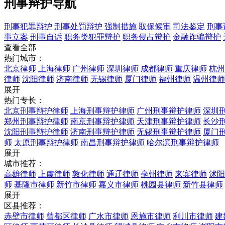
刑事辩护导航
刑事犯罪辩护
刑事处罚辩护
强制措施
取保候审
司法鉴定
刑事
事立案
刑事自诉
职务类犯罪辩护
职务侵占辩护
金融诈骗辩护
查看全部
热门城市：
北京律师
上海律师
广州律师
深圳律师
成都律师
重庆律师
杭州
律师
沈阳律师
济南律师
无锡律师
厦门律师
福州律师
温州律师
展开
热门专长：
北京刑事辩护律师
上海刑事辩护律师
广州刑事辩护律师
深圳
郑州刑事辩护律师
南京刑事辩护律师
天津刑事辩护律师
长沙
沈阳刑事辩护律师
济南刑事辩护律师
无锡刑事辩护律师
厦门
师
太原刑事辩护律师
南昌刑事辩护律师
哈尔滨刑事辩护律师
展开
城市推荐：
高雄律师
上虞律师
敦化律师
通辽律师
亳州律师
来宾律师
沭阳
师
基隆市律师
新竹市律师
嘉义市律师
桃园县律师
新竹县律师
展开
区县推荐：
赤壁市律师
曾都区律师
广水市律师
恩施市律师
利川市律师
建