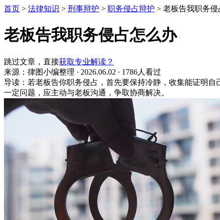
首页
>
法律知识
>
刑事辩护
>
职务侵占辩护
>
老板告我职务侵
老板告我职务侵占怎么办
跳过文章，直接
获取专业解读？
来源：律图小编整理
·
2026.06.02
·
1786人看过
导读：若老板告你职务侵占，首先要保持冷静，收集能证明自
一定问题，应主动与老板沟通，争取协商解决。