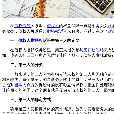
在
债权债务
关系里，
债权人
的权益保障一直是个备受关注
身权益，债权人可以通过
撤销权诉讼
来解决。不过，在这个
诉
一、
债权人撤销权
诉讼中第三人的定义
在债权人撤销权诉讼里，第三人指的是与
案件处理
结果有
如，债务人把自己的房产无偿转让给了朋友，债权人发现后提
二、第三人的分类
一般来说，第三人分为有独立请求权的第三人和无独立请
相对较少。举个例子，如果债务人转让的财产，第三人认为自
是指对
当事人
双方的诉讼标的没有独立请求权，但案件处理结
让
给朋友的例子，这个朋友就是无独立请求权的第三人，因为
三、第三人的确定方式
确定第三人要根据具体的案件情况。首先，要看债务人的