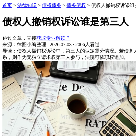
首页
>
法律知识
>
债权债务
>
债务债权
>
债权人撤销权诉讼谁
债权人撤销权诉讼谁是第三人
跳过文章，直接
获取专业解读？
来源：律图小编整理
·
2026.07.08
·
2006人看过
导读：债权人撤销权诉讼中，第三人的认定需分情况。若债务
系，则作为无独立请求权第三人参与，法院可依职权追加。