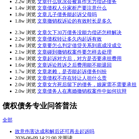
2.2w 浏览
文章
什么状况会被算作无力偿还债务
1.4w 浏览
文章
债权人分家析产要注意什么
1.8w 浏览
文章
儿子债务能起诉父母吗
1.8w 浏览
文章
撤销权诉讼的有效时长是多久
2.3w 浏览
文章
欠下30万债务没能力偿还怎样解决
2.2w 浏览
文章
债权转让多久内起诉有效
1.8w 浏览
文章
要怎么判定借贷关系到底成没成立
2.1w 浏览
文章
碰到撤销权案件要怎样去处理
1.8w 浏览
文章
起诉对方后，对方是否要承担费用
1.6w 浏览
文章
诉讼胜诉之后费用能不能退回
1.7w 浏览
文章
老赖，是否能起诉债务纠纷
2.0w 浏览
文章
债权不存在转让人担什么责
2.0w 浏览
文章
女方死后留下的债务，娘家需不需要承担
2.0w 浏览
文章
债务人在离婚撤销权案件中如何抗辩
债权债务专业问答普法
全部
故意伤害达成和解后还可再去起诉吗
2026-06-09 14:21:00
次阅读