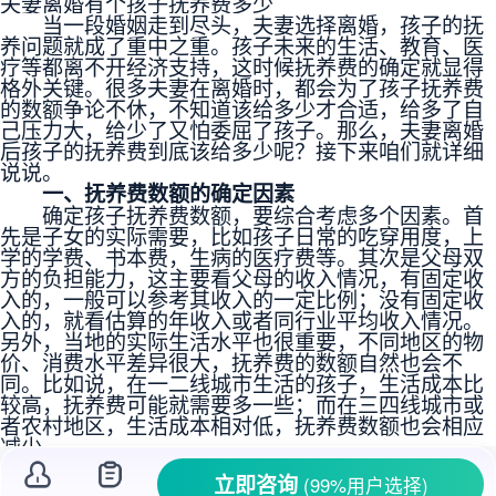
夫妻离婚有个孩子抚养费多少
当一段婚姻走到尽头，夫妻选择
离婚
，孩子的
抚
养
问题就成了重中之重。孩子未来的生活、教育、医
疗等都离不开经济支持，这时候
抚养费
的确定就显得
格外关键。很多夫妻在离婚时，都会为了
孩子抚养费
的数额争论不休，不知道该给多少才合适，给多了自
己压力大，给少了又怕委屈了孩子。那么，夫妻
离婚
后孩子的抚养费
到底该给多少呢？接下来咱们就详细
说说。
一、抚养费数额的确定因素
确定孩子抚养费数额，要综合考虑多个因素。首
先是子女的实际需要，比如孩子日常的吃穿用度，上
学的学费、书本费，生病的
医疗费
等。其次是父母双
方的负担能力，这主要看父母的收入情况，有固定收
入的，一般可以参考其收入的一定比例；没有固定收
入的，就看估算的年收入或者同行业平均收入情况。
另外，当地的实际生活水平也很重要，不同地区的物
价、消费水平差异很大，抚养费的数额自然也会不
同。比如说，在一二线城市生活的孩子，生活成本比
较高，抚养费可能就需要多一些；而在三四线城市或
者农村地区，生活成本相对低，抚养费数额也会相应
减少。
二、抚养费数额的标准计算
立即咨询
(99%用户选择)
有固定收入的，抚养费一般可以按其月总收入的