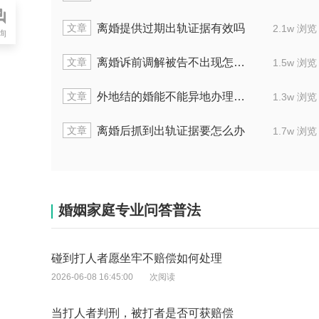
文章
判离，一年后再起诉能判离吗
离婚女方未给
2.0w 浏览
询
文章
违约协议有效吗
两人都想离婚，
2.0w 浏览
文章
赔偿金额怎么规定
离婚官司到了法
2.2w 浏览
文章
况，可去法院告那个男方吗
女方出轨后能不
1.9w 浏览
婚姻家庭专业问答普法
碰到打人者愿坐牢不赔偿如何处理
2026-06-08 16:45:00
次阅读
当打人者判刑，被打者是否可获赔偿