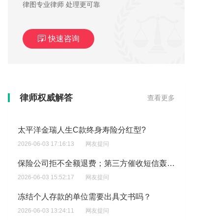
律图专业律师 处理更可靠
快速咨询
被银行冻结的银行卡多久会被解冻，想了解冻结的银行卡如何申请解冻？
律师权威解答
查看更多
2026-06-03 23:50:52
网友提问
太平洋金瑞人生C款终身寿险分红型?
2026-06-03 17:16:13
网友提问
保险公司拒不全额退费；第三方催收短信轰炸、骚扰亲友、恐吓上门,对方引导仲裁?
2026-06-03 15:52:17
网友提问
冻结个人存款的单位需要出具文书吗？
2026-06-03 13:24:11
网友提问