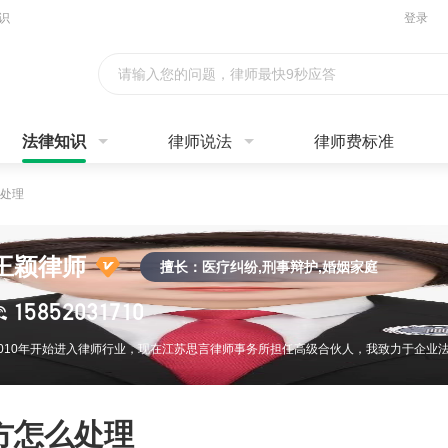
识
登录
请输入您的问题，律师最快9秒应答
法律知识
律师说法
律师费标准
处理
王颖律师
擅长：医疗纠纷,刑事辩护,婚姻家庭
15852031710
方怎么处理