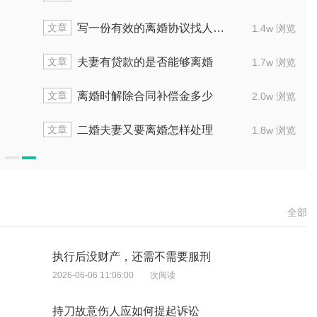
文章
生活费怎样处理
离婚提供过期出轨证
1.8w 浏览
文章
用什么办法能最快
离婚诉前调解被告不出现怎
1.7w 浏览
文章
院后面程序怎么走
外地结的婚能不能异地办
1.5w 浏览
文章
能去法院打官司
离婚后抓到出轨证据
2.0w 浏览
全部
执行后没财产，还需不需要服刑
2026-06-06 11:06:00
次阅读
持刀故意伤人应如何提起诉讼