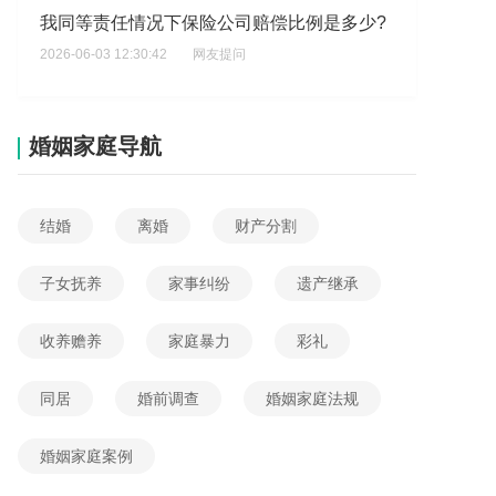
我同等责任情况下保险公司赔偿比例是多少?
2026-06-03 12:30:42
网友提问
保险走代位赔偿多久能赔付下来，想了解保险代位赔偿一般流程是什么？
2026-06-03 09:26:30
网友提问
婚姻家庭导航
就是我没有投保但是保通的投保给我扣费了，想了解保通投保是谁操作的？
2026-06-03 08:10:05
网友提问
结婚
离婚
财产分割
商业保险可以脱保多久不赔，想了解商业保险脱保多久会失去赔偿资格？
2026-06-02 16:06:32
网友提问
子女抚养
家事纠纷
遗产继承
无责任的一方需不需要联系对方保险
收养赡养
家庭暴力
彩礼
2026-06-02 08:11:13
网友提问
半月板二度损伤保险公司陪多少钱?
同居
婚前调查
婚姻家庭法规
2026-06-04 13:57:56
网友提问
婚姻家庭案例