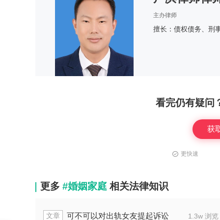
主办律师
擅长：债权债务、刑
看完仍有疑问
获
更快速
更多
#婚姻家庭
相关法律知识
文章
方要离婚怎样处理
法院调解完毕后可
2.2w 浏览