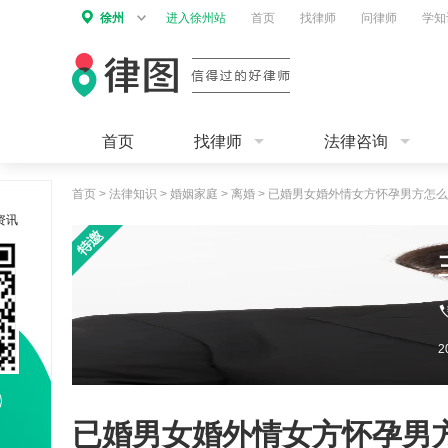
徐州
进入徐州站
首页
找律师
问律师
学知
首页
找律师
法律咨询
首页
>
法律知识
>
婚姻家庭
>
离婚
>
已婚男女婚外情女方怀孕男方怎么
资讯
已婚男女婚外情女方怀孕男