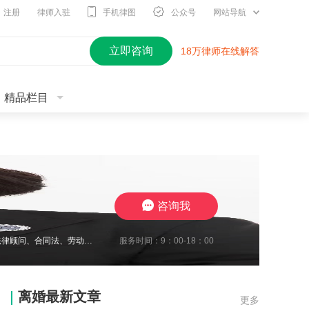
注册
律师入驻
手机律图
公众号
网站导航
立即咨询
18万律师在线解答
精品栏目
咨询我
服务时间：9：00-18：00
2010年开始进入律师行业，现在江苏思言律师事务所担任高级合伙人，我致力于企业法律顾问、合同法、劳动纠纷、工伤待遇赔偿、交通事故与保险合同研究、婚姻家事传承研究。至今累计承办1700余起案件，成功地维护了众多当事人的合法权益，取得了一系列出色的成绩，赢得了广大当事人的充分信赖及肯定。我在2024年10月份被评定为三级律师职称，我将继续要求自己勤勉尽责，注重熏陶品行与职业道德修养，为委托人提供了高效
离婚最新文章
更多