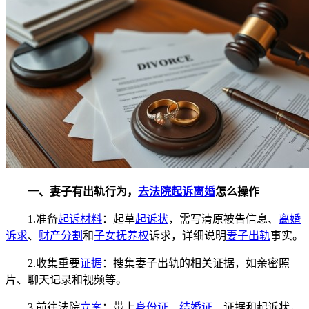
一、妻子有出轨行为，
去法院起诉离婚
怎么操作
1.准备
起诉材料
：起草
起诉状
，需写清原被告信息、
离婚
诉求
、
财产分割
和
子女抚养权
诉求，详细说明
妻子出轨
事实。
2.收集重要
证据
：搜集妻子出轨的相关证据，如亲密照
片、聊天记录和视频等。
3.前往法院
立案
：带上
身份证
、
结婚证
、证据和起诉状，