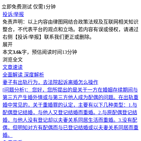
立即免费测试
仅需1分钟
投诉/举报
免责声明：以上内容由律图网结合政策法规及互联网相关知识
整合，不代表平台的观点和立场。若内容有误或侵权，请通过
右侧【投诉/举报】联系我们更正或删除。
展开
本文
3.6k
字，预估阅读时间13分钟
浏览全文
文章速读
全面解读
深度解析
妻子有出轨行为，去法院起诉离婚怎么操作
[问题分析]：
您好，您所提出的是关于一方在婚姻存续期间与
第三方产生婚外情或与第三方他人成为配偶的问题。在出轨重
婚中常见的，关于重婚罪的认定，主要有以下几种类型：1.与
配偶登记结婚，与他人又登记结婚而重婚。2.与原配偶登记结
婚，与他人没有登记却以夫妻关系同居生活而重婚。3.没有配
偶，但明知对方有配偶而与已登记结婚或以夫妻关系同居而重
婚。