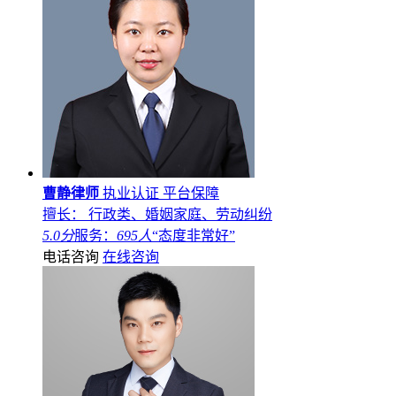
曹静律师
执业认证
平台保障
擅长： 行政类、婚姻家庭、劳动纠纷
5.0分
服务：
695人
“态度非常好”
电话咨询
在线咨询