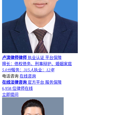
卢滨律师律师
执业认证
平台保障
擅长：债权债务、刑事辩护、婚姻家庭
5.0分
服务：
315人
执业：
12年
电话咨询
在线咨询
在线法律咨询
官方平台
服务保障
6,958
位律师在线
立即提问