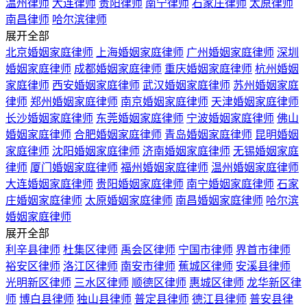
温州律师
大连律师
贵阳律师
南宁律师
石家庄律师
太原律师
南昌律师
哈尔滨律师
展开全部
北京婚姻家庭律师
上海婚姻家庭律师
广州婚姻家庭律师
深圳
婚姻家庭律师
成都婚姻家庭律师
重庆婚姻家庭律师
杭州婚姻
家庭律师
西安婚姻家庭律师
武汉婚姻家庭律师
苏州婚姻家庭
律师
郑州婚姻家庭律师
南京婚姻家庭律师
天津婚姻家庭律师
长沙婚姻家庭律师
东莞婚姻家庭律师
宁波婚姻家庭律师
佛山
婚姻家庭律师
合肥婚姻家庭律师
青岛婚姻家庭律师
昆明婚姻
家庭律师
沈阳婚姻家庭律师
济南婚姻家庭律师
无锡婚姻家庭
律师
厦门婚姻家庭律师
福州婚姻家庭律师
温州婚姻家庭律师
大连婚姻家庭律师
贵阳婚姻家庭律师
南宁婚姻家庭律师
石家
庄婚姻家庭律师
太原婚姻家庭律师
南昌婚姻家庭律师
哈尔滨
婚姻家庭律师
展开全部
利辛县律师
杜集区律师
禹会区律师
宁国市律师
界首市律师
裕安区律师
洛江区律师
南安市律师
蕉城区律师
安溪县律师
光明新区律师
三水区律师
顺德区律师
惠城区律师
龙华新区律
师
博白县律师
独山县律师
普定县律师
德江县律师
普安县律