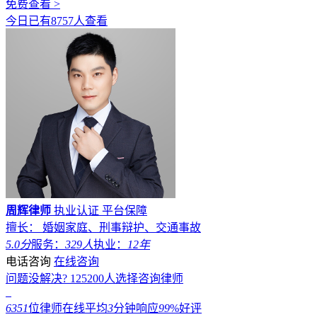
免费查看 >
今日已有8757人查看
周辉律师
执业认证
平台保障
擅长： 婚姻家庭、刑事辩护、交通事故
5.0分
服务：
329人
执业：
12年
电话咨询
在线咨询
问题没解决?
125200
人选择咨询律师
6351
位律师在线
平均
3
分钟响应
99
%好评