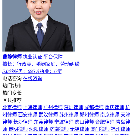
曹静律师
执业认证
平台保障
擅长：行政类、婚姻家庭、劳动纠纷
5.0分
服务：
695人
执业：
6年
电话咨询
在线咨询
热门城市
热门专长
区县推荐
北京律师
上海律师
广州律师
深圳律师
成都律师
重庆律师
杭
州律师
西安律师
武汉律师
苏州律师
郑州律师
南京律师
天津
律师
长沙律师
东莞律师
宁波律师
佛山律师
合肥律师
青岛律
师
昆明律师
沈阳律师
济南律师
无锡律师
厦门律师
福州律师