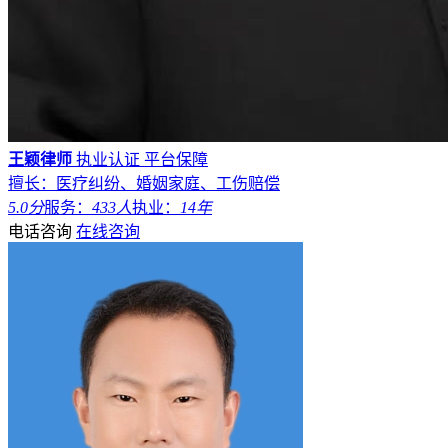
王颖律师
执业认证
平台保障
擅长：医疗纠纷、婚姻家庭、工伤赔偿
5.0分
服务：
433人
执业：
14年
电话咨询
在线咨询