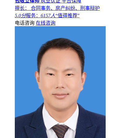
包敬立律师
执业认证
平台保障
擅长： 合同事务、房产纠纷、刑事辩护
5.0分
服务：
6157人
“值得推荐”
电话咨询
在线咨询