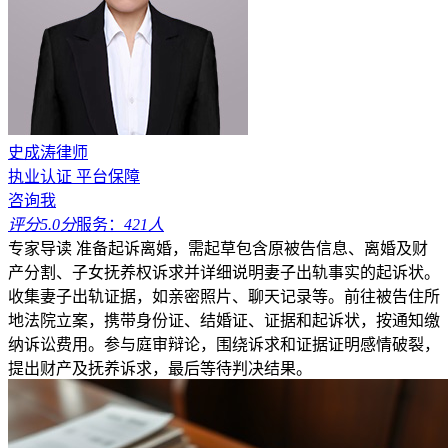
史成涛律师
执业认证
平台保障
咨询我
评分5.0分
服务：
421人
专家导读
准备起诉离婚，需起草包含原被告信息、离婚及财
产分割、子女抚养权诉求并详细说明妻子出轨事实的起诉状。
收集妻子出轨证据，如亲密照片、聊天记录等。前往被告住所
地法院立案，携带身份证、结婚证、证据和起诉状，按通知缴
纳诉讼费用。参与庭审辩论，围绕诉求和证据证明感情破裂，
提出财产及抚养诉求，最后等待判决结果。