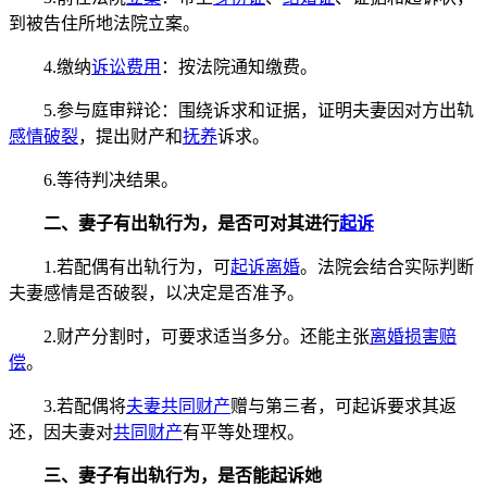
到被告住所地法院立案。
4.缴纳
诉讼费用
：按法院通知缴费。
5.参与庭审辩论：围绕诉求和证据，证明夫妻因对方出轨
感情破裂
，提出财产和
抚养
诉求。
6.等待判决结果。
二、妻子有出轨行为，是否可对其进行
起诉
1.若配偶有出轨行为，可
起诉离婚
。法院会结合实际判断
夫妻感情是否破裂，以决定是否准予。
2.财产分割时，可要求适当多分。还能主张
离婚损害赔
偿
。
3.若配偶将
夫妻共同财产
赠与第三者，可起诉要求其返
还，因夫妻对
共同财产
有平等处理权。
三、妻子有出轨行为，是否能起诉她