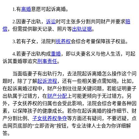
1.有
离婚
意愿可起诉离婚。
2.因妻子出轨，
诉讼
时可主张多分割共同财产并要求
赔
偿
，但需提供聊天记录、照片等
出轨证据
。
3.若有子女，法院判
抚养权
会综合考量保障孩子权益。
4.若妻子出轨构成
重婚
，即以夫妻名义与他人生活，可起
诉其重婚罪追究
刑事责任
。
当面临妻子有出轨行为，去法院起诉离婚怎么操作这个问
题时，除了了解
起诉流程
，还有一些相关要点需知晓。比如，
在起诉离婚过程中，财产分割往往是关键问题，若能证明妻子
出轨属于过错方，在
财产分配
上可能更倾向于无过错方。另
外，子女抚养权的归属也会受此影响，法院会综合考量各种因
素，以保障孩子的健康成长。若你在起诉离婚的操作细节、财
产分割比例、
子女抚养权争夺
等方面还有疑问，不要迟疑，点
击网页底部的“立即咨询”按钮，专业法律人士会为你详细解
答。