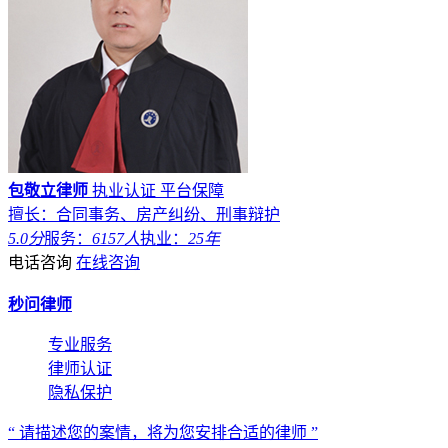
包敬立律师
执业认证
平台保障
擅长：合同事务、房产纠纷、刑事辩护
5.0分
服务：
6157人
执业：
25年
电话咨询
在线咨询
秒问律师
专业服务
律师认证
隐私保护
“ 请描述您的案情，将为您安排合适的律师 ”