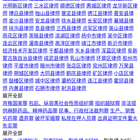
光明新区律师
三水区律师
顺德区律师
惠城区律师
龙华新区律
师
博白县律师
独山县律师
普定县律师
德江县律师
普安县律
师
金沙县律师
安龙县律师
徐水县律师
长安区律师
襄城县律
师
扶沟县律师
息县律师
兰西县律师
点军区律师
英山县律师
雨花区律师
茶陵县律师
滨湖区律师
扬中市律师
吴中区律师
连云区律师
灌南县律师
高淳区律师
靖江市律师
新沂市律师
经济技术开发区律师
于都县律师
东乡县律师
浑蓝区律师
阜新
蒙古族自治县律师
成武县律师
乳山市律师
环翠区律师
胶州市
律师
平度市律师
滕州市律师
张店区律师
兖州区律师
万荣县
律师
朔城区律师
大同县律师
鹤庆县律师
矿区律师
小店区律
师
鼓楼区律师
城中区律师
灞桥区律师
连江县律师
霍邱县律
师
内黄县律师
石狮市律师
射洪县律师
展开全部
背叛国家罪
包庇、纵容黑社会性质组织罪
组织越狱罪
非法提
供麻醉药品、精神药品罪
民事、行政枉法裁判罪
生产、销售
劣药罪
遗弃罪
破坏军婚罪
私放在押人员罪
出具证明文件重大
失实罪
展开全部