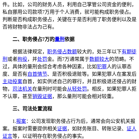
件。比如，公司的财务人员，利用自己掌管公司资金的便利，
私自挪用公司款项7万用于个人消费，就可能构成职务侵占。
判断是否构成职务侵占，关键在于是否利用了职务便利以及是
否将财物非法占为己有。
二、职务侵占7万的
量刑
依据
根据法律规定，
职务侵占数额
较大的，处三年以下
有期徒
刑
或者
拘役
，并
处罚
金。而7万通常属于
数额较大
的范畴。不
过，具体的量刑会综合考虑各种因素，比如
犯罪
人的认罪态
度、是否有
自首情节
、是否积极退赃等。如果犯罪人在案发后
主动投案
自首，如实供述自己的罪行，并且积极退还侵占的财
物，
司法机关
在量刑时可能会
从轻处罚
。相反，如果犯罪人拒
不认罪，甚至
销毁证据
，那么量刑可能会相对较重。
三、司法处置流程
1.
报案
：公司发现职务侵占行为后，通常会向公安机关报
案。报案时需要提供相关
证据
，如财务账目、转账记录、
证人
证言
等，以证明存在职务侵占的事实。