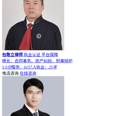
包敬立律师
执业认证
平台保障
擅长：合同事务、房产纠纷、刑事辩护
5.0分
服务：
6157人
执业：
25年
电话咨询
在线咨询