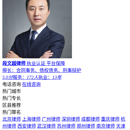
段文超律师
执业认证
平台保障
擅长：合同事务、债权债务、刑事辩护
5.0分
服务：
172人
执业：
13年
电话咨询
在线咨询
热门城市
热门专长
区县推荐
热门罪名
北京律师
上海律师
广州律师
深圳律师
成都律师
重庆律师
杭
州律师
西安律师
武汉律师
苏州律师
郑州律师
南京律师
天津