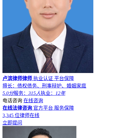
卢滨律师律师
执业认证
平台保障
擅长：债权债务、刑事辩护、婚姻家庭
5.0分
服务：
315人
执业：
12年
电话咨询
在线咨询
在线法律咨询
官方平台
服务保障
3,345
位律师在线
立即提问