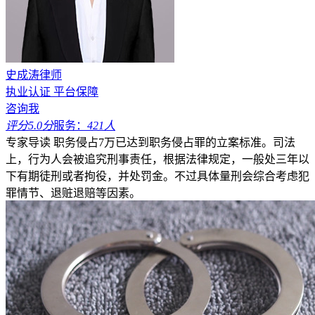
史成涛律师
执业认证
平台保障
咨询我
评分5.0分
服务：
421人
专家导读
职务侵占7万已达到职务侵占罪的立案标准。司法
上，行为人会被追究刑事责任，根据法律规定，一般处三年以
下有期徒刑或者拘役，并处罚金。不过具体量刑会综合考虑犯
罪情节、退赃退赔等因素。