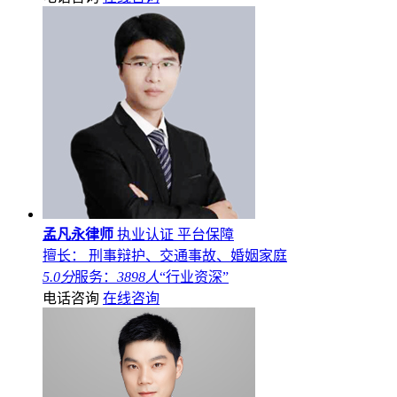
孟凡永律师
执业认证
平台保障
擅长： 刑事辩护、交通事故、婚姻家庭
5.0分
服务：
3898人
“行业资深”
电话咨询
在线咨询