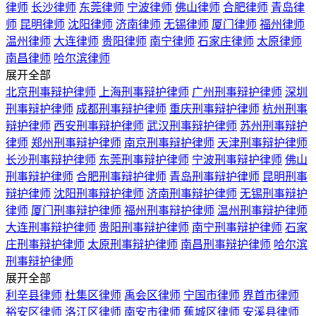
律师
长沙律师
东莞律师
宁波律师
佛山律师
合肥律师
青岛律
师
昆明律师
沈阳律师
济南律师
无锡律师
厦门律师
福州律师
温州律师
大连律师
贵阳律师
南宁律师
石家庄律师
太原律师
南昌律师
哈尔滨律师
展开全部
北京刑事辩护律师
上海刑事辩护律师
广州刑事辩护律师
深圳
刑事辩护律师
成都刑事辩护律师
重庆刑事辩护律师
杭州刑事
辩护律师
西安刑事辩护律师
武汉刑事辩护律师
苏州刑事辩护
律师
郑州刑事辩护律师
南京刑事辩护律师
天津刑事辩护律师
长沙刑事辩护律师
东莞刑事辩护律师
宁波刑事辩护律师
佛山
刑事辩护律师
合肥刑事辩护律师
青岛刑事辩护律师
昆明刑事
辩护律师
沈阳刑事辩护律师
济南刑事辩护律师
无锡刑事辩护
律师
厦门刑事辩护律师
福州刑事辩护律师
温州刑事辩护律师
大连刑事辩护律师
贵阳刑事辩护律师
南宁刑事辩护律师
石家
庄刑事辩护律师
太原刑事辩护律师
南昌刑事辩护律师
哈尔滨
刑事辩护律师
展开全部
利辛县律师
杜集区律师
禹会区律师
宁国市律师
界首市律师
裕安区律师
洛江区律师
南安市律师
蕉城区律师
安溪县律师