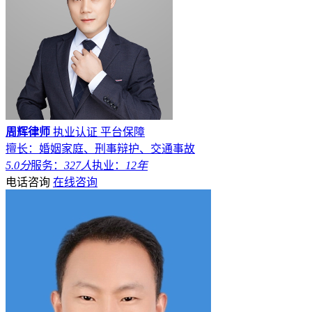
周辉律师
执业认证
平台保障
擅长：婚姻家庭、刑事辩护、交通事故
5.0分
服务：
327人
执业：
12年
电话咨询
在线咨询