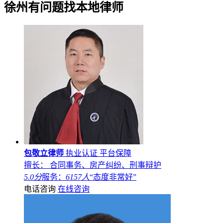
徐州
有问题找本地律师
包敬立律师
执业认证
平台保障
擅长： 合同事务、房产纠纷、刑事辩护
5.0分
服务：
6157人
“态度非常好”
电话咨询
在线咨询