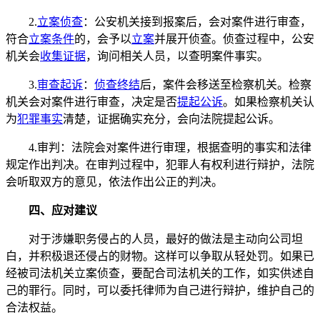
2.
立案侦查
：公安机关接到报案后，会对案件进行审查，
符合
立案条件
的，会予以
立案
并展开侦查。侦查过程中，公安
机关会
收集证据
，询问相关人员，以查明案件事实。
3.
审查起诉
：
侦查终结
后，案件会移送至检察机关。检察
机关会对案件进行审查，决定是否
提起公诉
。如果检察机关认
为
犯罪事实
清楚，证据确实充分，会向法院提起公诉。
4.审判：法院会对案件进行审理，根据查明的事实和法律
规定作出判决。在审判过程中，犯罪人有权利进行辩护，法院
会听取双方的意见，依法作出公正的判决。
四、应对建议
对于涉嫌职务侵占的人员，最好的做法是主动向公司坦
白，并积极退还侵占的财物。这样可以争取从轻处罚。如果已
经被司法机关立案侦查，要配合司法机关的工作，如实供述自
己的罪行。同时，可以委托律师为自己进行辩护，维护自己的
合法权益。