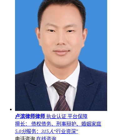
卢滨律师律师
执业认证
平台保障
擅长： 债权债务、刑事辩护、婚姻家庭
5.0分
服务：
315人
“行业资深”
电话咨询
在线咨询