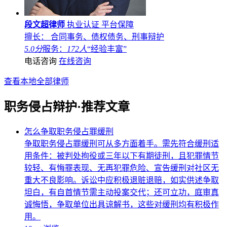
段文超律师
执业认证
平台保障
擅长： 合同事务、债权债务、刑事辩护
5.0分
服务：
172人
“经验丰富”
电话咨询
在线咨询
查看本地全部律师
职务侵占辩护·推荐文章
怎么争取职务侵占罪缓刑
争取职务侵占罪缓刑可从多方面着手。需先符合缓刑适
用条件：被判处拘役或三年以下有期徒刑，且犯罪情节
较轻、有悔罪表现、无再犯罪危险、宣告缓刑对社区无
重大不良影响。诉讼中应积极退赃退赔，如实供述争取
坦白，有自首情节需主动投案交代；还可立功，庭审真
诚悔悟，争取单位出具谅解书，这些对缓刑均有积极作
用。