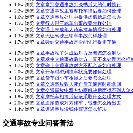
1.6w 浏览
文章
拿到交通事故判决书后大约何时执行
2.2w 浏览
文章
交通事故里被摩托车撞后要如何处理
1.6w 浏览
文章
交通事故处理中提供虚假信息怎么办
1.5w 浏览
文章
行人跟三轮车出事故要怎样处理
2.1w 浏览
文章
遇上未成年人骑车撞车情况如何处理
1.3w 浏览
文章
无证驾驶三轮车事故怎样处理
1.7w 浏览
文章
碰到交通事故是否能先行提走车辆
1.7w 浏览
文章
事故私了达成后对方反悔该怎么解决
1.9w 浏览
文章
发生交通事故后对方一直不来处理怎么样
1.7w 浏览
文章
碰上交通事故对方不配合该如何处理
2.0w 浏览
文章
开车时碰到撞车状况要如何处理
1.9w 浏览
文章
货车跟小车相撞之后要怎么处理
1.3w 浏览
文章
交通事故致人死亡后车辆何时能拿回
1.9w 浏览
文章
交通事故中双方协商解决后面找不到人怎
1.8w 浏览
文章
摩托车相撞后应该采取什么处理方式
2.0w 浏览
文章
追尾造成对方修车，钱要怎么给出去
1.4w 浏览
文章
遭遇事故没钱住院该怎么解决
交通事故专业问答普法