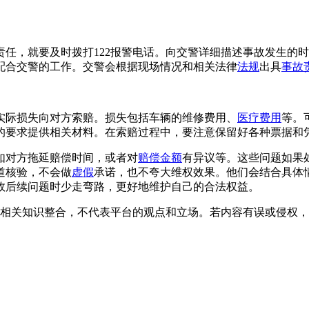
责任，就要及时拨打122报警电话。向交警详细描述事故发生的
配合交警的工作。交警会根据现场情况和相关法律
法规
出具
事故
实际损失向对方索赔。损失包括车辆的维修费用、
医疗费用
等。
的要求提供相关材料。在索赔过程中，要注意保留好各种票据和
如对方拖延赔偿时间，或者对
赔偿金额
有异议等。这些问题如果
道核验，不会做
虚假
承诺，也不夸大维权效果。他们会结合具体
故后续问题时少走弯路，更好地维护自己的合法权益。
相关知识整合，不代表平台的观点和立场。若内容有误或侵权，