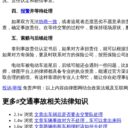
况、责任认定和赔偿事宜。
四、
报警
并等待处理
如果双方无法
协商一致
，或者追尾者态度恶劣不愿意承担
查，确定事故责任。在等待交警的过程中，要保持现场原状，
五、索赔与后续处理
拿到事故责任认定书后，如果对方承担责任，就可以根据
如果对方有保险，要及时联系对方的保险公司，按照保险公司
电动车被电动车追尾后，后续可能还会遇到一些问题，比
师，律图平台上的律师都具备专业的执业资质，能通过官方渠
取合理的赔偿。有这样靠谱的专业人士帮忙，能让你在处理事
投诉/举报
免责声明：以上内容由律图网结合政策法规及互联网
更多
#交通事故
相关法律知识
2.1w 浏览
文章
出车祸后是否要去交警队处理
1.4w 浏览
文章
车辆事故对方不处理，车可以拿出来吗
1.6w 浏览
文章
两辆电瓶车相撞时该如何去处理