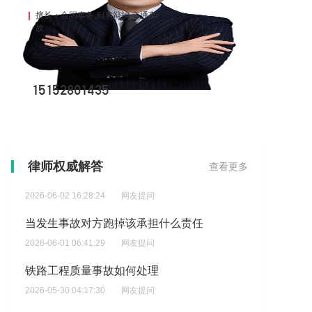
擅长：合同事务,刑事辩护,交通事
故
15152801435
我这工地钱没下了被工人起诉了?
律师权威解答
查看更多
2026-06-02 16:28:24
网友提问
当发生事故对方跑掉该承担什么责任
2026-06-01 06:41:29
网友提问
铁路工程质量事故如何处理
2026-05-30 04:17:30
网友提问
烂尾工程有哪些应对措施