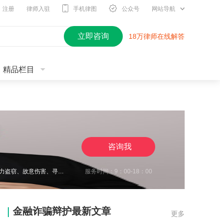
注册
律师入驻
手机律图
公众号
网站导航
立即咨询
18万律师在线解答
精品栏目
咨询我
王瀚仑律师，江苏徐州，致力于刑事辩护，曾在诈骗、非法经营、虚开增值税发票、电力盗窃、故意伤害、寻衅滋事、开设赌场、帮信等多类案件中取得良好辩护效果，有多起缓刑、不起诉成功案例，同时在合同纠纷、债权债务、婚姻家事、抚养权纠纷、执行异议纠纷等方面，具有丰富的办案经验，认真负责，帮助每一位当事人维护合法权益。
服务时间：9：00-18：00
金融诈骗辩护最新文章
更多