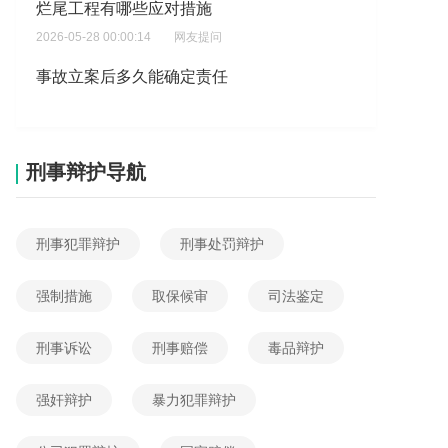
2026-05-28 00:00:14
网友提问
事故立案后多久能确定责任
2026-05-25 02:01:54
网友提问
导致了受伤,造成了技术性的错误,安全意识淡薄,由于工人在施工过程中,雇佣了工人干活,我是村里建房子的?
2026-05-23 12:30:57
网友提问
刑事辩护导航
工程建设强制性标准包括哪些内容？
2026-05-22 15:04:32
网友提问
刑事犯罪辩护
刑事处罚辩护
电梯安装可以外包给个人吗，想了解电梯安装能否外包给个人？
2026-06-04 16:03:04
网友提问
强制措施
取保候审
司法鉴定
我装修公司逾期，装的质量差可以维权吗？
刑事诉讼
刑事赔偿
毒品辩护
2026-06-03 17:02:06
网友提问
施工一旦出现事故该由谁担责
强奸辩护
暴力犯罪辩护
2026-06-03 03:32:55
网友提问