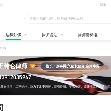
识
登录
请输入您的问题，律师最快9秒应答
法律知识
律师说法
律师费标准
处罚
王瀚仑律师
擅长：刑事辩护,债权债务,合同事务
13912035967
罚