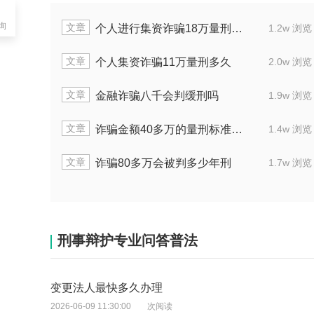
询
章
文章
电信诈骗30万可不可以判缓刑
1.7w 浏览
章
文章
诈骗罪从犯金额70万会判多长时间
1.8w 浏览
章
文章
涉嫌非法集资诈骗65万已退赃能判多少年
1.9w 浏览
章
文章
诈骗能改判为经济纠纷吗
2.0w 浏览
章
文章
合同诈骗犯罪一万可以判几年
1.4w 浏览
刑事辩护专业问答普法
变更法人最快多久办理
2026-06-09 11:30:00
次阅读