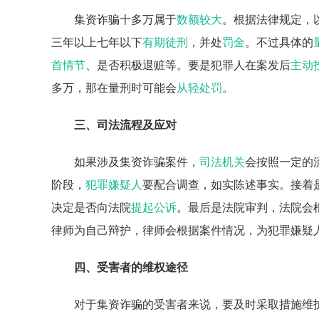
集资诈骗十多万属于
数额较大
。根据法律规定，
三年以上七年以下
有期徒刑
，并处
罚金
。不过具体的
首情节
、是否积极退赃等。要是犯罪人在案发后
主动
多万，那在量刑时可能会
从轻处罚
。
三、司法流程及应对
如果涉及集资诈骗案件，
司法机关
会按照一定的
阶段，
犯罪嫌疑人
要配合调查，如实陈述事实。接着
决定是否向法院
提起公诉
。最后是法院审判，法院会
律师为自己辩护，律师会根据案件情况，为犯罪嫌疑
四、受害者的维权途径
对于集资诈骗的受害者来说，要及时采取措施维