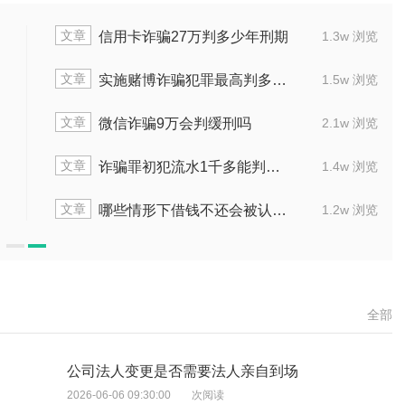
文章
诈骗20万以上退赃能缓刑吗
个人进行集
1.7w 浏览
文章
诈骗罪的数额巨大判决标准是什么
个人集资
2.0w 浏览
文章
合同诈骗罪初犯60万判多长时间
金融诈骗
1.5w 浏览
文章
因诈骗被拘留4个月还没判刑怎么办
诈骗金额4
1.8w 浏览
文章
诈骗400万大概能判几年
诈骗80
1.9w 浏览
全部
公司法人变更是否需要法人亲自到场
2026-06-06 09:30:00
次阅读