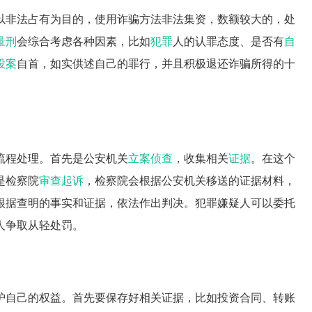
以非法占有为目的，使用诈骗方法非法集资，数额较大的，处
量刑
会综合考虑各种因素，比如
犯罪
人的认罪态度、是否有
自
投案
自首，如实供述自己的罪行，并且积极退还诈骗所得的十
流程处理。首先是公安机关
立案侦查
，收集相关
证据
。在这个
是检察院
审查起诉
，检察院会根据公安机关移送的证据材料，
根据查明的事实和证据，依法作出判决。犯罪嫌疑人可以委托
人争取从轻处罚。
护自己的权益。首先要保存好相关证据，比如投资合同、转账