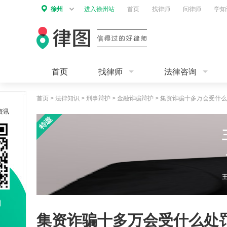
徐州
进入徐州站
首页
找律师
问律师
学知
首页
找律师
法律咨询
首页
>
法律知识
>
刑事辩护
>
金融诈骗辩护
>
集资诈骗十多万会受什么
资讯
集资诈骗十多万会受什么处