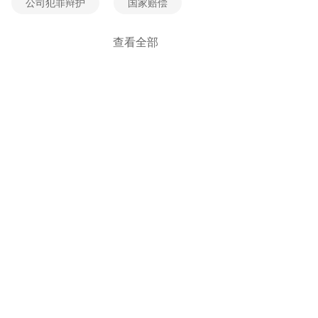
公司犯罪辩护
国家赔偿
经济犯罪辩护
死刑辩护
查看全部
贪污受贿辩护
刑事风险防控
刑事立案
刑事自诉
职务类犯罪辩护
职务侵占辩护
金融诈骗辩护
无罪辩护
刑事附带民事诉讼
刑法法规
刑事案例