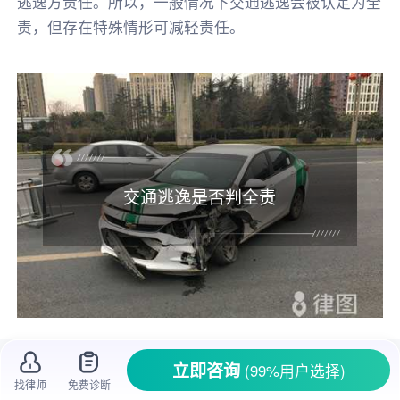
逃逸方责任。所以，一般情况下交通逃逸会被认定为全
责，但存在特殊情形可减轻责任。
交通逃逸是否判全责
开车在路上，谁也不想遇到交通事故，但万
立即咨询
(99%用户选择)
一真碰上了，有些司机却因为害怕承担责任而选
找律师
免费诊断