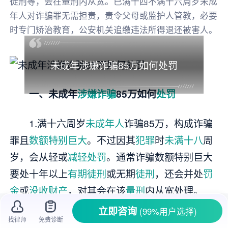
徒刑等，会在量刑内从宽。已满十四不满十六周岁未成
年人对诈骗罪无需担责，责令父母或监护人管教，必要
时专门矫治教育，公安机关追缴违法所得退还被害人。
未成年涉嫌诈骗85万如何处罚
一、未成年
涉嫌诈骗
85万如何
处罚
1.满十六周岁
未成年人
诈骗85万，构成诈骗
罪且
数额特别巨大
。不过因其
犯罪
时
未满十八
周
岁，会从轻或
减轻处罚
。通常诈骗数额特别巨大
要处十年以上
有期徒刑
或无期
徒刑
，还会并处
罚
金
或
没收财产
，对其会在该
量刑
内从宽处理。
立即咨询
(99%用户选择)
2.已满十四不满十六周岁未成年人，对诈骗
找律师
免费诊断