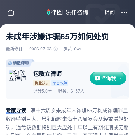
提问
未成年涉嫌诈骗85万如何处罚
最新修订
|
2026-07-03
浏览10w+
包敬立律师
咨询我
执业认证
平台保障
评分5.0分
服务：
6157人
专家导读
满十六周岁未成年人诈骗85万构成诈骗罪且
数额特别巨大，虽犯罪时未满十八周岁会从轻或减轻处
罚，通常该数额特别巨大应处十年以上有期徒刑或无期