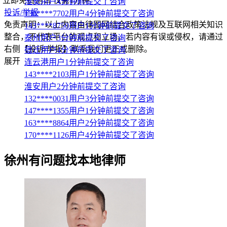
立即免费测试
仅需1分钟
淮安用户4分钟前提交了咨询
投诉/举报
130****7702用户4分钟前提交了咨询
免责声明：以上内容由律图网结合政策法规及互联网相关知识
143****8750用户1分钟前提交了咨询
整合，不代表平台的观点和立场。若内容有误或侵权，请通过
泰州用户3分钟前提交了咨询
右侧【投诉/举报】联系我们更正或删除。
宿迁用户4分钟前提交了咨询
展开
连云港用户1分钟前提交了咨询
143****2103用户1分钟前提交了咨询
淮安用户2分钟前提交了咨询
132****0031用户3分钟前提交了咨询
147****1355用户1分钟前提交了咨询
163****8864用户2分钟前提交了咨询
170****1126用户4分钟前提交了咨询
徐州
有问题找本地律师