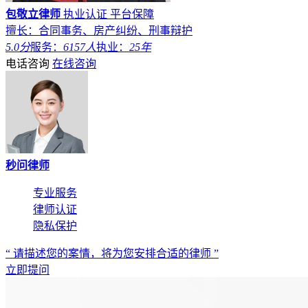
包敬立律师
执业认证
平台保障
擅长：合同事务、房产纠纷、刑事辩护
5.0分
服务：
6157人
执业：
25年
电话咨询
在线咨询
秒问律师
专业服务
律师认证
隐私保护
“ 请描述您的案情，将为您安排合适的律师 ”
立即提问