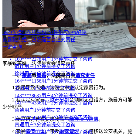
6884
位律师在线
平均
3
分钟响应
99
%好评
家暴致离婚，法院是否会追究责任
一键咨询
160****2278用户1分钟前提交了咨询
家暴致离婚，法院是否会追究责任
宿迁用户1分钟前提交了咨询
徐州用户1分钟前提交了咨询
一、
家暴
致
离婚
，法院是否会
追究责任
164****1156用户1分钟前提交了咨询
1.家暴导致离婚，法院会审查认定家暴行为。
泰州用户4分钟前提交了咨询
148****8685用户4分钟前提交了咨询
2.若认定有家暴，
财产分割
会倾向无过错方，施暴方可能
141****4386用户2分钟前提交了咨询
少分财产。
南通用户1分钟前提交了咨询
157****5002用户2分钟前提交了咨询
3.无过错方有权要求物质与
精神损害赔偿
。
南通用户3分钟前提交了咨询
4.家暴
情节严重
，违反
治安管理
，法院移送公安机关，施
151****7310用户1分钟前提交了咨询