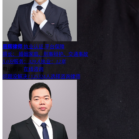
周辉律师
执业认证
平台保障
擅长： 婚姻家庭、刑事辩护、交通事故
5.0分
服务：
329人
执业：
12年
电话咨询
在线咨询
问题没解决?
125324
人选择咨询律师