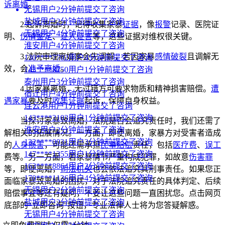
诉离婚
。
无锡用户2分钟前提交了咨询
盐城用户2分钟前提交了咨询
2.起诉离婚时，记得收集家暴
证据
，像
报警
记录、医院证
无锡用户4分钟前提交了咨询
明、
伤情鉴定
、
证人证言
等，这些证据对维权很关键。
淮安用户4分钟前提交了咨询
3.法院审理离婚案会先调解，若因家暴
感情破裂
且调解无
130****7702用户4分钟前提交了咨询
效，会
准予离婚
。
143****8750用户1分钟前提交了咨询
泰州用户3分钟前提交了咨询
4.因家暴离婚，无过错方可要求物质和精神损害赔偿。
遭
宿迁用户4分钟前提交了咨询
遇家暴
要及时
收集证据
起诉，保障自身权益。
连云港用户1分钟前提交了咨询
143****2103用户1分钟前提交了咨询
当探讨家暴致离婚，法院是否会追究责任时，我们还需了
淮安用户2分钟前提交了咨询
解相关的拓展情况。一方面，即便离婚，家暴方对受害者造成
132****0031用户3分钟前提交了咨询
的
人身损害
，可能还需承担
民事赔偿
责任，包括
医疗费
、
误工
147****1355用户1分钟前提交了咨询
费等。另一方面，若家暴情节严重构成犯罪，如故意
伤害罪
163****8864用户2分钟前提交了咨询
等，即便离婚，
司法机关
也会依法追究其刑事责任。如果您正
170****1126用户4分钟前提交了咨询
面临家暴致离婚的困扰，对于法院追究责任的具体判定、后续
无锡用户2分钟前提交了咨询
赔偿事宜等还有疑问，不要让这些问题一直困扰您。点击网页
盐城用户2分钟前提交了咨询
底部的“立即咨询”按钮，专业法律人士将为您答疑解惑。
无锡用户4分钟前提交了咨询