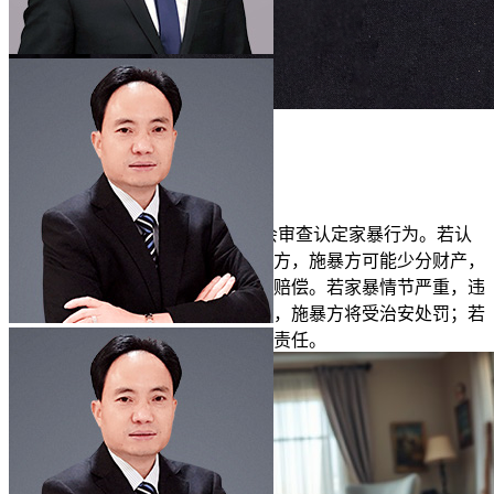
杨红梅律师
执业认证
平台保障
咨询我
评分5.0分
服务：
3011人
专家导读
家暴导致离婚时，法院会审查认定家暴行为。若认
定有家暴，财产分割会倾向无过错方，施暴方可能少分财产，
无过错方有权要求物质与精神损害赔偿。若家暴情节严重，违
反治安管理，法院会移送公安机关，施暴方将受治安处罚；若
家暴构成犯罪，法院将追究其刑事责任。