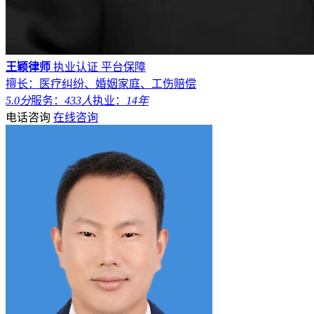
王颖律师
执业认证
平台保障
擅长：医疗纠纷、婚姻家庭、工伤赔偿
5.0分
服务：
433人
执业：
14年
电话咨询
在线咨询