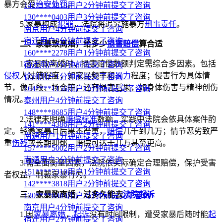
暴方会受
治安处罚
。
142****3818用户2分钟前提交了咨询
130****0403用户3分钟前提交了咨询
5.家暴构成
犯罪
，法院将追究施暴方
刑事责任
。
南京用户4分钟前提交了咨询
宿迁用户2分钟前提交了咨询
二、家暴致离婚，给多少
损害赔偿
算合适
160****2278用户1分钟前提交了咨询
1.家暴致离婚时，损害赔偿数额判定需综合多因素。包括
宿迁用户1分钟前提交了咨询
侵权
人过错程度，如家暴频率和
暴力
程度；侵害行为具体情
徐州用户1分钟前提交了咨询
节，像手段、场合等；还有损害后果，如身体伤害与精神创伤
164****1156用户1分钟前提交了咨询
情况。
泰州用户4分钟前提交了咨询
148****8685用户4分钟前提交了咨询
2.法律未明确
赔偿标准
数额，实践中法院会依具体案件酌
141****4386用户2分钟前提交了咨询
定。轻微家暴且后果不严重，
赔偿
几千到几万；情节恶劣致严
南通用户1分钟前提交了咨询
重
伤残
或长期抑郁，赔偿可达十几万甚至更高。
157****5002用户2分钟前提交了咨询
南通用户3分钟前提交了咨询
3.需全面衡量因素，法院依实际确定合理赔偿，保护受害
151****7310用户1分钟前提交了咨询
者权益，制裁家暴行为。
142****3818用户2分钟前提交了咨询
三、家暴致离婚，过多久能去
法院起诉
130****0403用户3分钟前提交了咨询
南京用户4分钟前提交了咨询
1.因
家暴离婚
，
起诉
没有时间限制，遭受家暴后随时能
起
宿迁用户2分钟前提交了咨询