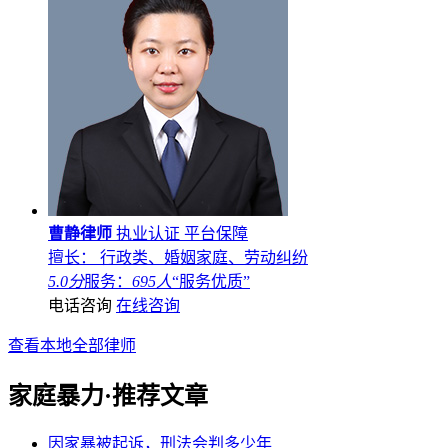
曹静律师
执业认证
平台保障
擅长： 行政类、婚姻家庭、劳动纠纷
5.0分
服务：
695人
“服务优质”
电话咨询
在线咨询
查看本地全部律师
家庭暴力·推荐文章
因家暴被起诉，刑法会判多少年