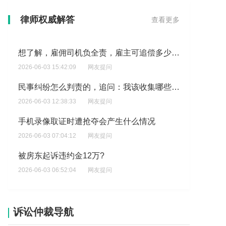
私了给完钱，超过48小时了，找我的话，还可以吗?
律师权威解答
查看更多
2026-06-03 18:40:50
网友提问
想了解，雇佣司机负全责，雇主可追偿多少金额?
2026-06-03 15:42:09
网友提问
民事纠纷怎么判责的，追问：我该收集哪些证据?
2026-06-03 12:38:33
网友提问
手机录像取证时遭抢夺会产生什么情况
2026-06-03 07:04:12
网友提问
被房东起诉违约金12万?
2026-06-03 06:52:04
网友提问
他人的聊天记录能不能作为证据
2026-06-03 05:12:06
网友提问
诉讼仲裁导航
当被告反诉原告，原告需不需要举证