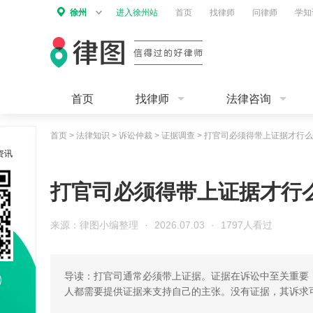
徐州
进入徐州站
首页
找律师
问律师
学知
首页
找律师
法律咨询
首页
>
法律知识
>
诉讼仲裁
>
证据调查
>
打官司必须得带上证据才行么
资讯
打官司必须得带上证据才行
来源：律图小编整理
·
2026.07.03
·
1797人看过
导读：打官司通常必须带上证据。证据在诉讼中至关重要
人都需要提供证据来支持自己的主张。没有证据，其诉求