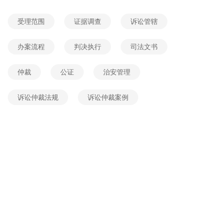
2026-06-03 00:29:25
网友提问
受理范围
证据调查
诉讼管辖
但本人与公司皆无可执行财产,经法院调解后无力还款又被强制执行,我是股东亦遭起诉,我公司因欠房租被告?
2026-06-04 13:08:55
网友提问
办案流程
判决执行
司法文书
没有转账记录和证据可否向法院起诉
仲裁
公证
治安管理
2026-06-04 05:15:49
网友提问
微信转账记录该如何变成证据
诉讼仲裁法规
诉讼仲裁案例
2026-06-04 02:38:21
网友提问