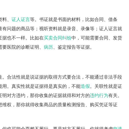
资料、
证人证言
等。书证就是书面的材料，比如合同、借条
量有问题的商品等；视听资料就是录音、录像等；证人证言就
证据也不一样。比如在
买卖合同纠纷
中，可能需要合同、发货
需要医院的诊断证明、
病历
、鉴定报告等证据。
性。合法性就是说证据的取得方式要合法，不能通过非法手段
能用。真实性就是证据得是真实的，不能
造假
。关联性就是证
证明对方违约，那你收集的证据就得和对方的
违约行为
有关。
想维权，那你就得收集商品的质量检测报告、购买凭证等证
，但也可能会耍赖不履行。要是对方不履行，你就得考虑
申请