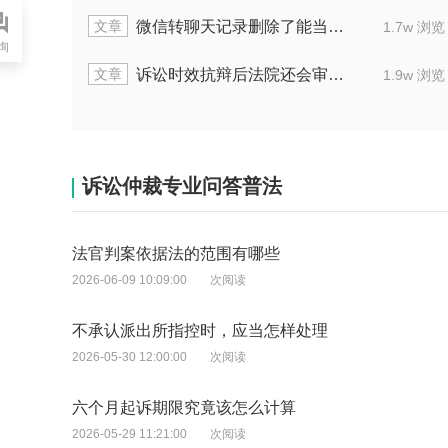
文章
微信转聊天记录删除了能当法律起诉的证据吗
1.7w 浏览
询
文章
诉讼时效抗辩后法院还会审理实体证据吗
1.9w 浏览
诉讼仲裁专业问答普法
法官判案依据法的范围有哪些
2026-06-09 10:09:00
次阅读
不承认派出所指控时，应当怎样处理
2026-05-30 12:00:00
次阅读
六个月起诉期限究竟该怎么计算
2026-05-29 11:21:00
次阅读