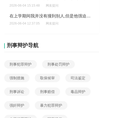
2026-06-04 12:37:05
网友提问
学生在学校义外受伤右尺桡骨骨析怎么赔偿?
2026-06-04 02:21:58
网友提问
幼儿园老师打学生怎么处理?
2026-06-04 00:11:32
网友提问
刑事辩护导航
我被人家猥亵对方被拘留五天但是派出所说对方年纪超过了70岁,但是我可以要精神损失费?
2026-06-03 23:19:15
网友提问
刑事犯罪辩护
刑事处罚辩护
小孩子被打了，是轻伤，都是未成年，他这种会不会记过?
强制措施
取保候审
司法鉴定
2026-06-03 22:41:21
网友提问
老师打了学生。学生没有受伤，应该怎么赔偿？
刑事诉讼
刑事赔偿
毒品辩护
2026-06-03 22:15:56
网友提问
强奸辩护
暴力犯罪辩护