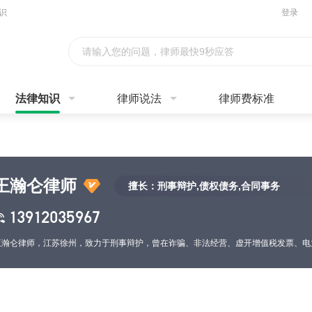
识
登录
请输入您的问题，律师最快9秒应答
法律知识
律师说法
律师费标准
王瀚仑律师
擅长：刑事辩护,债权债务,合同事务
13912035967