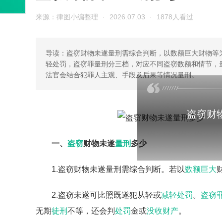
来源：律图小编整理
·
2026.07.03
·
1878人看过
导读：盗窃财物未遂量刑需综合判断，以数额巨大财物等
轻处罚，盗窃罪量刑分三档，对应不同盗窃数额和情节，
法官会结合犯罪人主观、手段及后果等情况量刑。
盗窃财
一、
盗窃
财物未遂
量刑
多少
1.盗窃财物未遂量刑需综合判断。若以
数额巨大
2.盗窃未遂可比照既遂犯从轻或
减轻处罚
。
盗窃
无期
徒刑
不等，还会判
处罚
金或
没收财产
。