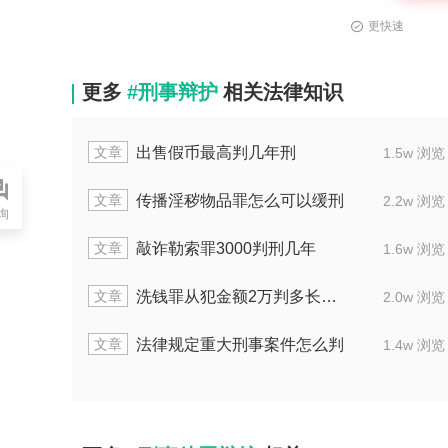
更快速
更多
#刑事辩护
相关法律知识
文章
出售假币最高判几年刑
1.9w 浏览
1.5w 浏览
文章
传播淫秽物品罪怎么可以缓刑
2.0w 浏览
2.2w 浏览
询
文章
敲诈勒索罪3000判刑几年
1.8w 浏览
1.6w 浏览
文章
洗钱罪从犯金额2万判多长时间
1.9w 浏览
2.0w 浏览
文章
法律规定重大刑事案件怎么判
1.6w 浏览
1.4w 浏览