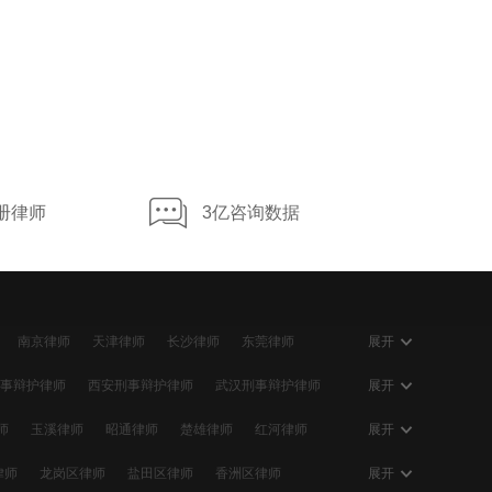
册律师
3亿咨询数据
南京律师
天津律师
长沙律师
东莞律师
展开
大连律师
贵阳律师
南宁律师
石家庄律师
事辩护律师
西安刑事辩护律师
武汉刑事辩护律师
展开
事辩护律师
佛山刑事辩护律师
合肥刑事辩护律师
师
玉溪律师
昭通律师
楚雄律师
红河律师
展开
事辩护律师
温州刑事辩护律师
大连刑事辩护律师
律师
昌都律师
山南律师
日喀则律师
那曲律师
律师
龙岗区律师
盐田区律师
香洲区律师
展开