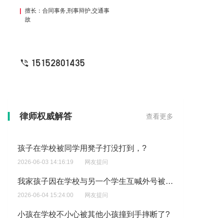
擅长：合同事务,刑事辩护,交通事
故
15152801435
孩子在学校上体育课，和别的孩子玩耍时，关门了，后面的孩子碰到了受伤了，谁的责任?
2026-06-03 16:29:55
网友提问
律师权威解答
查看更多
孩子在学校被同学用凳子打没打到，?
2026-06-03 14:16:19
网友提问
我家孩子因在学校与另一个学生互喊外号被那个孩子打了怎么解决？
2026-06-04 15:24:00
网友提问
小孩在学校不小心被其他小孩撞到手摔断了?
2026-06-04 15:15:48
网友提问
在上学期间我并没有撞到别人,但是他强迫拉着我领子,我还是,让我跟他道歉,把我都快提起来了,这算不算校园霸凌?