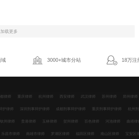
加载更多
领域
3000+城市分站
18万注
都律师
重庆律师
杭州律师
西安律师
武汉律师
苏州律师
郑州律师
明律师
沈阳律师
济南律师
无锡律师
厦门律师
福州律师
温州律师
辩护律师
深圳刑事辩护律师
成都刑事辩护律师
重庆刑事辩护律师
杭州刑
辩护律师
天津刑事辩护律师
长沙刑事辩护律师
东莞刑事辩护律师
宁波刑
钦州律师
贵港律师
玉林律师
贺州律师
百色律师
河池律师
曲靖律
辩护律师
济南刑事辩护律师
无锡刑事辩护律师
厦门刑事辩护律师
福州刑
保山律师
德宏律师
丽江律师
怒江律师
迪庆律师
临沧律师
拉萨
乐昌市律师
南雄市律师
罗湖区律师
福田区律师
南山区律师
宝安区
事辩护律师
太原刑事辩护律师
南昌刑事辩护律师
哈尔滨刑事辩护律师