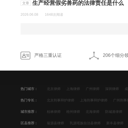
生产经营假劣兽药的法律责任是什么
文章
2026.06.08
1648次阅读
严格三重认证
206个细分
热门城市：
北京律师
上海律师
广州律师
深圳律师
成
宁波律师
佛山律师
合肥律师
青岛律师
昆
热门专长：
北京刑事辩护律师
上海刑事辩护律师
广州刑事
太原律师
南昌律师
哈尔滨律师
苏州刑事辩护律师
郑州刑事辩护律师
南京刑事
城市推荐：
桂林律师
梧州律师
北海律师
防城港律师
青岛刑事辩护律师
昆明刑事辩护律师
沈阳刑事
文山律师
普洱律师
西双版纳律师
大理律师
区县推荐：
翁源县律师
乳源瑶族自治县律师
新丰县律师
贵阳刑事辩护律师
南宁刑事辩护律师
石家庄刑