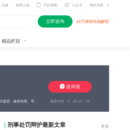
注册
律师入驻
手机律图
公众号
网站导航
立即咨询
18万律师在线解答
精品栏目
咨询我
服务时间：9：00-18：00
王瀚仑律师，江苏徐州，致力于刑事辩护，曾在诈骗、非法经营、虚开增值税发票、电力盗窃、故意伤害、寻衅滋事、开设赌场、帮信等多类案件中取得良好辩护效果，有多起缓刑、不起诉成功案例，同时在合同纠纷、债权债务、婚姻家事、抚养权纠纷、执行异议纠纷等方面，具有丰富的办案经验，认真负责，帮助每一位当事人维护合法权益。
刑事处罚辩护最新文章
更多