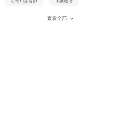
公司犯罪辩护
国家赔偿
经济犯罪辩护
死刑辩护
查看全部
贪污受贿辩护
刑事风险防控
刑事立案
刑事自诉
职务类犯罪辩护
职务侵占辩护
金融诈骗辩护
无罪辩护
刑事附带民事诉讼
刑法法规
刑事案例