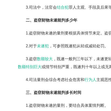
3.司法中，法官会
结合犯
罪人主观、手段及后果
二、盗窃财物未遂能判多少年
1.盗窃财物未遂的量刑要根据具体情节来定。盗
2.对于
未遂犯
，可参照既遂犯从轻或减轻处罚。
3.盗窃
数额较大
，既遂一般判三年以下，未遂更
数额特别巨大
或情节特别严重，既遂判十年以上或无
4.司法量刑会综合考虑社会危害和
行为人
主观恶
三、盗窃财物未遂能判多长时间
1.盗窃财物未遂的量刑，要结合具体案情判断。