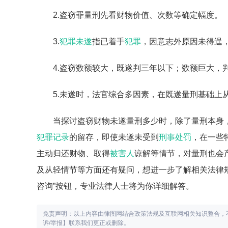
2.盗窃罪量刑先看财物价值、次数等确定幅度。
3.
犯罪未遂
指已着手
犯罪
，因意志外原因未得逞
4.盗窃数额较大，既遂判三年以下；数额巨大，
5.未遂时，法官综合多因素，在既遂量刑基础上
当探讨盗窃财物未遂量刑多少时，除了量刑本身
犯罪记录
的留存，即使未遂未受到
刑事处罚
，在一些
主动归还财物、取得
被害人
谅解等情节，对量刑也会
及从轻情节等方面还有疑问，想进一步了解相关法律
咨询”按钮，专业法律人士将为你详细解答。
免责声明：以上内容由律图网结合政策法规及互联网相关知识整合，
诉/举报】联系我们更正或删除。