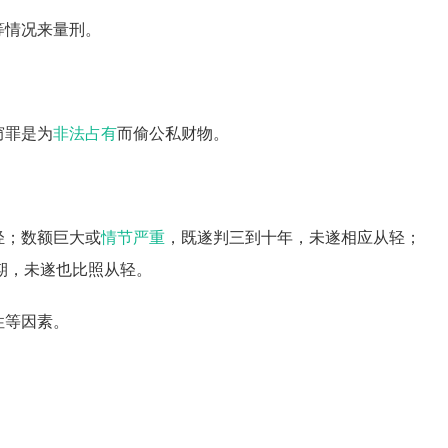
等情况来量刑。
窃罪是为
非法占有
而偷公私财物。
轻；数额巨大或
情节严重
，既遂判三到十年，未遂相应从轻；
期，未遂也比照从轻。
性等因素。