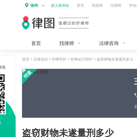
徐州
进入徐州站
首页
找律师
问律师
学知
首页
找律师
法律咨询
首页
>
法律知识
>
刑事辩护
>
刑事处罚辩护
>
盗窃财物未遂量刑多少
资讯
盗窃财物未遂量刑多少