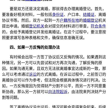
要是双方还是决定离婚，那就得去办理离婚登记。首先，
要准备好相关材料，一般包括
身份证
、户口本、
结婚证
、离婚
协议书等。然后，双方一起到一方
户籍所在地
的
婚姻登记
机关
提出申请。婚姻
登记机关
会对提交的材料进行审查，
符合条件
的，会给予离婚登记并发给离婚证。在这个过程中，要注意按
照要求填写各种表格和文件，确保信息准确无误。
四、如果一方反悔的处理办法
有时候会出现一方签了协议后又反悔的情况。如果遇到这
种情况，另一方可以先尝试和对方再次沟通，了解反悔的原
因。如果沟通无果，且双方无法就离婚事宜达成新的一致，那
么可以考虑通过
诉讼
的方式离婚。在诉讼过程中，之前签订的
离婚协议可以作为参考，但法院会根据具体情况进行判决。比
如，一方反悔是因为觉得财产分割不公平，而另一方不同意重
新协商，那么另一方就可以
向法院起诉
，由法院来判决财产分
割等问题。
签了离婚协议没出证后，情况可能会变得复杂起来。后续