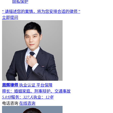
隐私保护
“ 请描述您的案情，将为您安排合适的律师 ”
立即提问
周辉律师
执业认证
平台保障
擅长：婚姻家庭、刑事辩护、交通事故
5.0分
服务：
327人
执业：
12年
电话咨询
在线咨询