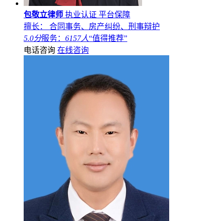
包敬立律师
执业认证
平台保障
擅长： 合同事务、房产纠纷、刑事辩护
5.0分
服务：
6157人
“值得推荐”
电话咨询
在线咨询