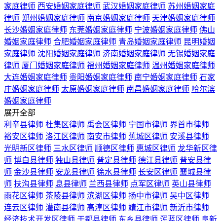
家庭律师
西安婚姻家庭律师
武汉婚姻家庭律师
苏州婚姻家庭
律师
郑州婚姻家庭律师
南京婚姻家庭律师
天津婚姻家庭律师
长沙婚姻家庭律师
东莞婚姻家庭律师
宁波婚姻家庭律师
佛山
婚姻家庭律师
合肥婚姻家庭律师
青岛婚姻家庭律师
昆明婚姻
家庭律师
沈阳婚姻家庭律师
济南婚姻家庭律师
无锡婚姻家庭
律师
厦门婚姻家庭律师
福州婚姻家庭律师
温州婚姻家庭律师
大连婚姻家庭律师
贵阳婚姻家庭律师
南宁婚姻家庭律师
石家
庄婚姻家庭律师
太原婚姻家庭律师
南昌婚姻家庭律师
哈尔滨
婚姻家庭律师
展开全部
利辛县律师
杜集区律师
禹会区律师
宁国市律师
界首市律师
裕安区律师
洛江区律师
南安市律师
蕉城区律师
安溪县律师
光明新区律师
三水区律师
顺德区律师
惠城区律师
龙华新区律
师
博白县律师
独山县律师
普定县律师
德江县律师
普安县律
师
金沙县律师
安龙县律师
徐水县律师
长安区律师
襄城县律
师
扶沟县律师
息县律师
兰西县律师
点军区律师
英山县律师
雨花区律师
茶陵县律师
滨湖区律师
扬中市律师
吴中区律师
连云区律师
灌南县律师
高淳区律师
靖江市律师
新沂市律师
经济技术开发区律师
于都县律师
东乡县律师
浑蓝区律师
阜新