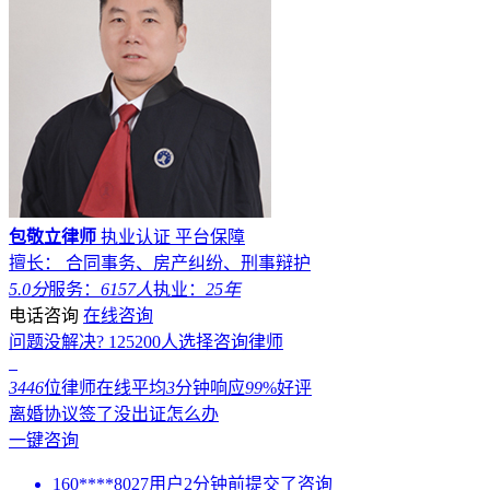
包敬立律师
执业认证
平台保障
擅长： 合同事务、房产纠纷、刑事辩护
5.0分
服务：
6157人
执业：
25年
电话咨询
在线咨询
问题没解决?
125200
人选择咨询律师
3446
位律师在线
平均
3
分钟响应
99
%好评
离婚协议签了没出证怎么办
一键咨询
160****8027用户2分钟前提交了咨询