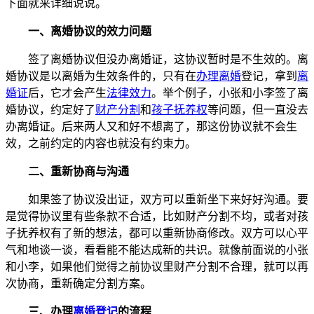
下面就来详细说说。
一、离婚协议的效力问题
签了离婚协议但没办离婚证，这协议暂时是不生效的。离
婚协议是以离婚为生效条件的，只有在
办理离婚
登记，拿到
离
婚证
后，它才会产生
法律效力
。举个例子，小张和小李签了离
婚协议，约定好了
财产分割
和
孩子抚养权
等问题，但一直没去
办离婚证。后来两人又和好不想离了，那这份协议就不会生
效，之前约定的内容也就没有约束力。
二、重新协商与沟通
如果签了协议没出证，双方可以重新坐下来好好沟通。要
是觉得协议里有些条款不合适，比如财产分割不均，或者对孩
子抚养权有了新的想法，都可以重新协商修改。双方可以心平
气和地谈一谈，看看能不能达成新的共识。就像前面说的小张
和小李，如果他们觉得之前协议里财产分割不合理，就可以再
次协商，重新确定分割方案。
三、办理
离婚登记
的流程