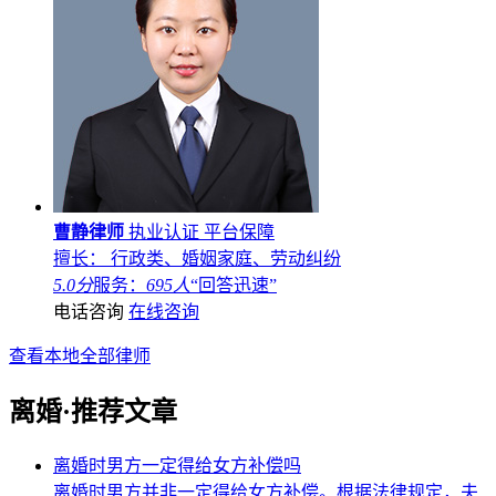
曹静律师
执业认证
平台保障
擅长： 行政类、婚姻家庭、劳动纠纷
5.0分
服务：
695人
“回答迅速”
电话咨询
在线咨询
查看本地全部律师
离婚·推荐文章
离婚时男方一定得给女方补偿吗
离婚时男方并非一定得给女方补偿。根据法律规定，夫