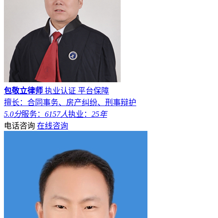
包敬立律师
执业认证
平台保障
擅长：合同事务、房产纠纷、刑事辩护
5.0分
服务：
6157人
执业：
25年
电话咨询
在线咨询