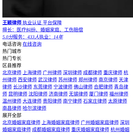
王颖律师
执业认证
平台保障
擅长：医疗纠纷、婚姻家庭、工伤赔偿
5.0分
服务：
433人
执业：
14年
电话咨询
在线咨询
热门城市
热门专长
区县推荐
北京律师
上海律师
广州律师
深圳律师
成都律师
重庆律师
杭
州律师
西安律师
武汉律师
苏州律师
郑州律师
南京律师
天津
律师
长沙律师
东莞律师
宁波律师
佛山律师
合肥律师
青岛律
师
昆明律师
沈阳律师
济南律师
无锡律师
厦门律师
福州律师
温州律师
大连律师
贵阳律师
南宁律师
石家庄律师
太原律师
南昌律师
哈尔滨律师
展开全部
北京婚姻家庭律师
上海婚姻家庭律师
广州婚姻家庭律师
深圳
婚姻家庭律师
成都婚姻家庭律师
重庆婚姻家庭律师
杭州婚姻