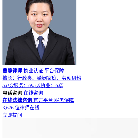
曹静律师
执业认证
平台保障
擅长：行政类、婚姻家庭、劳动纠纷
5.0分
服务：
695人
执业：
6年
电话咨询
在线咨询
在线法律咨询
官方平台
服务保障
3,676
位律师在线
立即提问