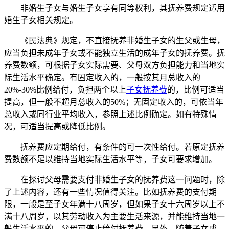
非婚生子女与婚生子女享有同等权利，其抚养费规定适用
婚生子女相关规定。
《民法典》规定，不直接抚养非婚生子女的生父或生母，
应当负担未成年子女或不能独立生活的成年子女的抚养费。抚
养费数额，可根据子女实际需要、父母双方负担能力和当地实
际生活水平确定。有固定收入的，一般按其月总收入的
20%-30%比例给付，负担两个以上
子女抚养费
的，比例可适当
提高，但一般不超月总收入的50%；无固定收入的，可依当年
总收入或同行业平均收入，参照上述比例确定。如有特殊情
况，可适当提高或降低比例。
抚养费应定期给付，有条件的可一次性给付。若原定抚养
费数额不足以维持当地实际生活水平等，子女可要求增加。
在探讨父母需要支付非婚生子女的抚养费这一问题时，除
了上述内容，还有一些情况值得关注。比如抚养费的支付期
限，一般是至子女年满十八周岁，但如果子女十六周岁以上不
满十八周岁，以其劳动收入为主要生活来源，并能维持当地一
般生活水平的，父母可停止给付抚养费。另外，随着子女成