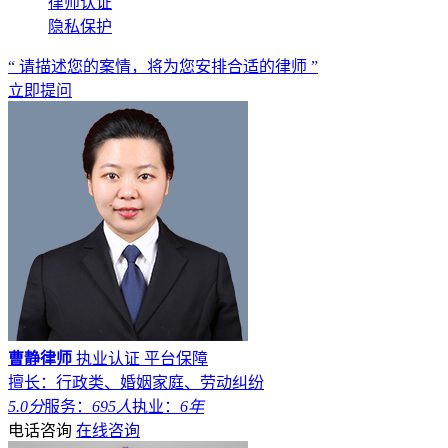
律师认证
隐私保护
“ 请描述您的案情，将为您安排合适的律师 ”
立即提问
曹静律师
执业认证
平台保障
擅长：行政类、婚姻家庭、劳动纠纷
5.0分
服务：
695人
执业：
6年
电话咨询
在线咨询