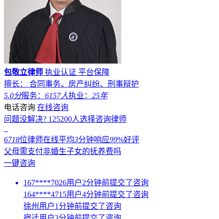
包敬立律师
执业认证
平台保障
擅长： 合同事务、房产纠纷、刑事辩护
5.0分
服务：
6157人
执业：
25年
电话咨询
在线咨询
问题没解决?
125200
人选择咨询律师
6718
位律师在线
平均
3
分钟响应
99
%好评
父母需支付非婚生子女的抚养费吗
一键咨询
167****7026用户2分钟前提交了咨询
164****4715用户4分钟前提交了咨询
徐州用户1分钟前提交了咨询
宿迁用户3分钟前提交了咨询