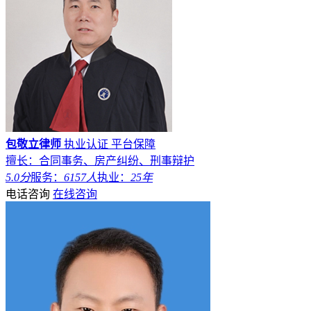
包敬立律师
执业认证
平台保障
擅长：合同事务、房产纠纷、刑事辩护
5.0分
服务：
6157人
执业：
25年
电话咨询
在线咨询