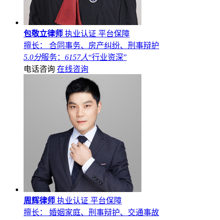
包敬立律师
执业认证
平台保障
擅长： 合同事务、房产纠纷、刑事辩护
5.0分
服务：
6157人
“行业资深”
电话咨询
在线咨询
周辉律师
执业认证
平台保障
擅长： 婚姻家庭、刑事辩护、交通事故