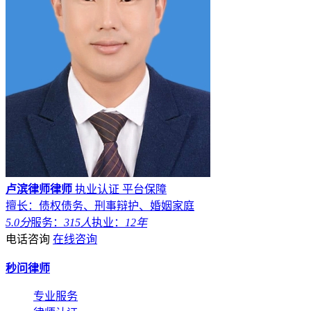
卢滨律师律师
执业认证
平台保障
擅长：债权债务、刑事辩护、婚姻家庭
5.0分
服务：
315人
执业：
12年
电话咨询
在线咨询
秒问律师
专业服务