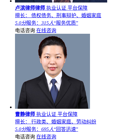
卢滨律师律师
执业认证
平台保障
擅长： 债权债务、刑事辩护、婚姻家庭
5.0分
服务：
315人
“服务优质”
电话咨询
在线咨询
曹静律师
执业认证
平台保障
擅长： 行政类、婚姻家庭、劳动纠纷
5.0分
服务：
695人
“回答迅速”
电话咨询
在线咨询