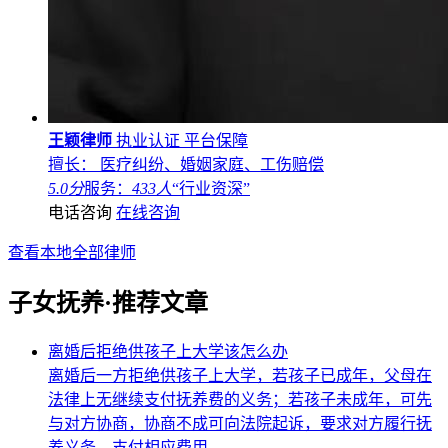
王颖律师
执业认证
平台保障
擅长： 医疗纠纷、婚姻家庭、工伤赔偿
5.0分
服务：
433人
“行业资深”
电话咨询
在线咨询
查看本地全部律师
子女抚养·推荐文章
离婚后拒绝供孩子上大学该怎么办
离婚后一方拒绝供孩子上大学，若孩子已成年，父母在
法律上无继续支付抚养费的义务；若孩子未成年，可先
与对方协商，协商不成可向法院起诉，要求对方履行抚
养义务，支付相应费用。