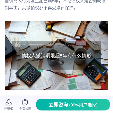
自债务人行为发生起已满5年，不论债权人是否知晓撤
销事由，其撤销权都不再受法律保护。
债权人撤销期限超5年有什么情形
在
债权债务
关系里，
债权人
有一项重要的权
立即咨询
(99%用户选择)
利，就是
撤销权
。简单来说，当
债务人
做出一些
找律师
免费诊断