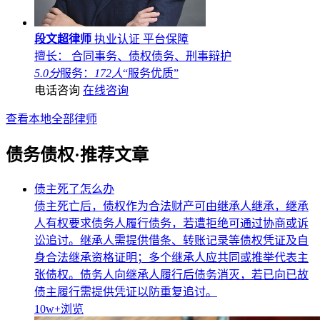
段文超律师
执业认证
平台保障
擅长： 合同事务、债权债务、刑事辩护
5.0分
服务：
172人
“服务优质”
电话咨询
在线咨询
查看本地全部律师
债务债权·推荐文章
债主死了怎么办
债主死亡后，债权作为合法财产可由继承人继承，继承
人有权要求债务人履行债务，若遭拒绝可通过协商或诉
讼追讨。继承人需提供借条、转账记录等债权凭证及自
身合法继承资格证明；多个继承人应共同或推举代表主
张债权。债务人向继承人履行后债务消灭，若已向已故
债主履行需提供凭证以防重复追讨。
10w+
浏览