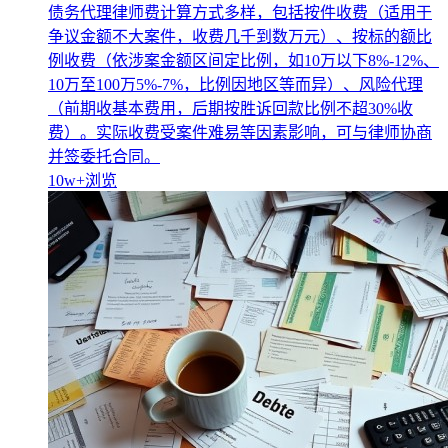
债务代理律师费计算方式多样，包括按件收费（适用于
争议金额不大案件，收费几千到数万元）、按标的额比
例收费（依涉案金额区间定比例，如10万以下8%-12%、
10万至100万5%-7%，比例因地区等而异）、风险代理
（前期收基本费用，后期按胜诉回款比例不超30%收
费）。实际收费受案件难易等因素影响，可与律师协商
并签委托合同。
10w+
浏览