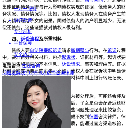
人赠与行为的证据，比如银行转账记录、
赠与合同
等。还要收
集能证明债务人赠与行为影响债权实现的证据，像债务人的财
一对一服务
务状况、债务情况等。比如，债权人发现债务人在债务产生前
极速反馈
有大额转账给子女的记录，同时债务人的资产明显减少，无法
偿还债务，这些证据就对债权人很有利。
专业剖析
四、
诉讼流程
及所需材料
平台保障
债权人要
向法院提起诉讼
请求
撤销赠与
行为。在
诉讼
过程
安全放心
中，要准备好相关材料，包括
起诉状
、证据材料等。起诉状要
写明原告和被告的基本信息、
诉讼请求
、事实和理由等。证据
电话咨询
在线咨询
材料要能支持自己的主张。比如，债权人要在起诉状中明确请
问题没解决?
125596
人选择咨询律师
求撤销债务人的赠与行为，在证据材料中附上银行转账记录、
债务人的财务报表等。
债务产生前将钱送给子女的行为被处理后，可能还会涉及
到后续的执行问题，比如撤销赠与后，子女是否会配合返还财
产，若不配合又该如何处理等。这些问题处理起来比较复杂，
需要专业的
法律知识
和经验。这时候不妨到
律图
咨询律师，律
图平台上的律师都有合法的执业资质，能通过官方渠道核验，