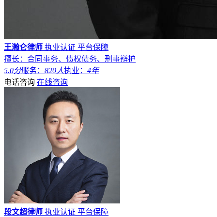
王瀚仑律师
执业认证
平台保障
擅长：合同事务、债权债务、刑事辩护
5.0分
服务：
820人
执业：
4年
电话咨询
在线咨询
段文超律师
执业认证
平台保障