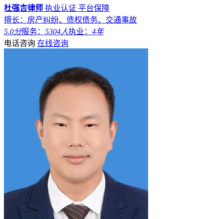
杜强吉律师
执业认证
平台保障
擅长：房产纠纷、债权债务、交通事故
5.0分
服务：
5304人
执业：
4年
电话咨询
在线咨询