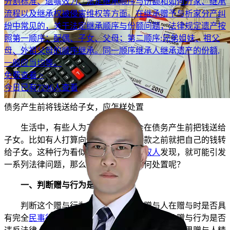
分割标准、遗嘱效力、法定继承顺序与份额和如何分家、继承
流程以及继承权被侵害维权等方面。在继承赠予与析家分产纠
纷中常见的，关于法定继承顺序与份额问题，法律规定遗产按
照第一顺序：配偶、子女、父母；第二顺序:兄弟姐妹、祖父
母、外祖父母的顺序继承。同一顺序继承人继承遗产的份额,
一般应当均等。
免费查看 >
今日已有7296人查看
债务产生前将钱送给子女，应怎样处置
生活中，有些人为了逃避
债务
，会在债务产生前把钱送给
子女。比如有人打算向他人借款，在借款之前就把自己的钱转
给子女。这种行为看似巧妙，可一旦
债权人
发现，就可能引发
一系列法律问题，那么这种情况下该如何处置呢？
一、判断赠与行为是否有效
判断这个赠与行为是否有效，得看赠与人在赠与时是否具
有完全
民事行为能力
，意思表示是否真实，以及赠与行为是否