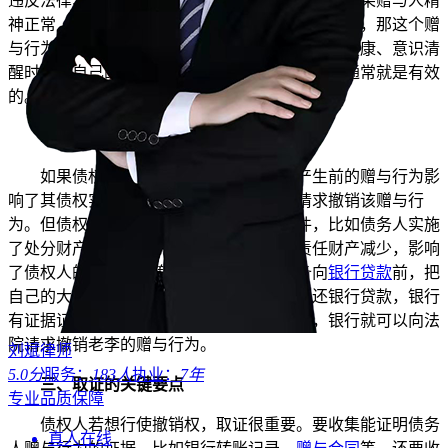
违反法律、行政
法规
的强制性规定和公序良俗。如果赠与人精
神正常，自愿将钱送给子女，且没有违反法律规定，那这个赠
与行为在一般情况下是有效的。比如老张在身体健康、意识清
醒时，将自己的一部分积蓄送给儿子，这种赠与通常就是有效
的。
二、债权人能否行使
撤销权
如果债权人有
证据
证明
债务人
在债务产生前的赠与行为影
响了其债权实现，那么债权人可以向法院请求撤销该赠与行
为。但债权人行使撤销权需要满足一定条件，比如债务人实施
了处分财产的行为，该行为导致债务人的责任财产减少，影响
了债权人的债权实现等。例如，老李在准备向
银行贷款
前，把
自己的大部分存款都给了女儿，之后无法偿还银行贷款，银行
有证据证明老李的赠与行为影响了债权实现，银行就可以向法
院请求撤销老李的赠与行为。
刘斌律师
5.0分
服务：
183人
执业：
7年
三、取证的关键要点
专业品质保障
债权人若想行使撤销权，取证很重要。要收集能证明债务
真人在线