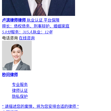
卢滨律师律师
执业认证
平台保障
擅长：债权债务、刑事辩护、婚姻家庭
5.0分
服务：
315人
执业：
12年
电话咨询
在线咨询
秒问律师
专业服务
律师认证
隐私保护
“ 请描述您的案情，将为您安排合适的律师 ”