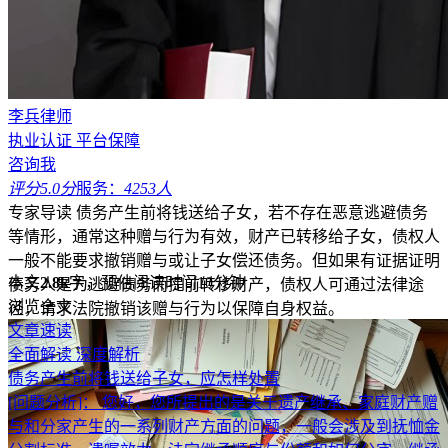
李兵律师
执业认证
平台保障
咨询我
评分5.0分
服务：
4253人
专家导读
债务产生前将钱送给子女，若不存在恶意逃避债务
等情形，通常这种赠与行为有效，财产已转移给子女，债权人
一般不能要求撤销赠与或让子女偿还债务。但如果有证据证明
本文
2.8k
字，预估阅读时间10分钟
债务人是为逃避债务而提前转移财产，债权人可通过法律途
浏览全文
径，请求法院撤销该赠与行为以保障自身权益。
文章速读
全面解读
深度解析
债务产生前将钱送给子女，应怎样处置
[问题分析]：
您好，您所提出的是关于遗产继承、家庭财产赠
与和分家产生的一系列财产方面的问题，一般会涉及到抚恤金