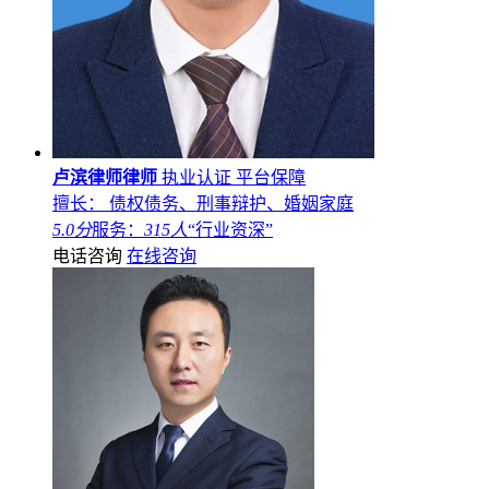
卢滨律师律师
执业认证
平台保障
擅长： 债权债务、刑事辩护、婚姻家庭
5.0分
服务：
315人
“行业资深”
电话咨询
在线咨询