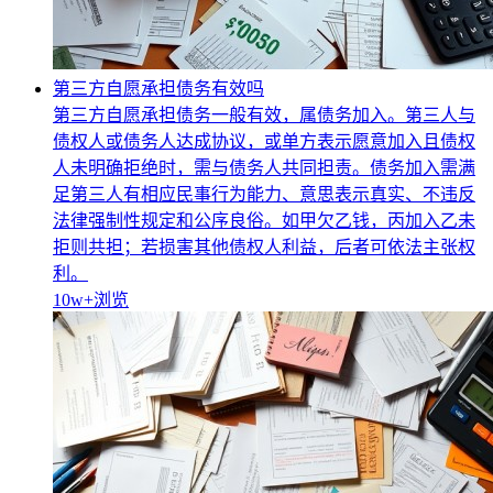
第三方自愿承担债务有效吗
第三方自愿承担债务一般有效，属债务加入。第三人与
债权人或债务人达成协议，或单方表示愿意加入且债权
人未明确拒绝时，需与债务人共同担责。债务加入需满
足第三人有相应民事行为能力、意思表示真实、不违反
法律强制性规定和公序良俗。如甲欠乙钱，丙加入乙未
拒则共担；若损害其他债权人利益，后者可依法主张权
利。
10w+
浏览