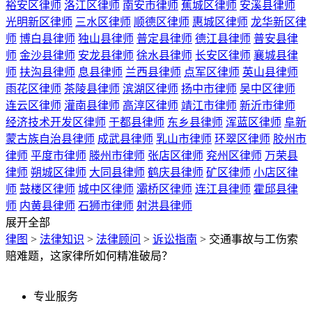
裕安区律师
洛江区律师
南安市律师
蕉城区律师
安溪县律师
光明新区律师
三水区律师
顺德区律师
惠城区律师
龙华新区律
师
博白县律师
独山县律师
普定县律师
德江县律师
普安县律
师
金沙县律师
安龙县律师
徐水县律师
长安区律师
襄城县律
师
扶沟县律师
息县律师
兰西县律师
点军区律师
英山县律师
雨花区律师
茶陵县律师
滨湖区律师
扬中市律师
吴中区律师
连云区律师
灌南县律师
高淳区律师
靖江市律师
新沂市律师
经济技术开发区律师
于都县律师
东乡县律师
浑蓝区律师
阜新
蒙古族自治县律师
成武县律师
乳山市律师
环翠区律师
胶州市
律师
平度市律师
滕州市律师
张店区律师
兖州区律师
万荣县
律师
朔城区律师
大同县律师
鹤庆县律师
矿区律师
小店区律
师
鼓楼区律师
城中区律师
灞桥区律师
连江县律师
霍邱县律
师
内黄县律师
石狮市律师
射洪县律师
展开全部
律图
>
法律知识
>
法律顾问
>
诉讼指南
>
交通事故与工伤索
赔难题，这家律所如何精准破局？
专业服务