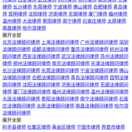
律师
长沙律师
东莞律师
宁波律师
佛山律师
合肥律师
青岛律
师
昆明律师
沈阳律师
济南律师
无锡律师
厦门律师
福州律师
温州律师
大连律师
贵阳律师
南宁律师
石家庄律师
太原律师
南昌律师
哈尔滨律师
展开全部
北京法律顾问律师
上海法律顾问律师
广州法律顾问律师
深圳
法律顾问律师
成都法律顾问律师
重庆法律顾问律师
杭州法律
顾问律师
西安法律顾问律师
武汉法律顾问律师
苏州法律顾问
律师
郑州法律顾问律师
南京法律顾问律师
天津法律顾问律师
长沙法律顾问律师
东莞法律顾问律师
宁波法律顾问律师
佛山
法律顾问律师
合肥法律顾问律师
青岛法律顾问律师
昆明法律
顾问律师
沈阳法律顾问律师
济南法律顾问律师
无锡法律顾问
律师
厦门法律顾问律师
福州法律顾问律师
温州法律顾问律师
大连法律顾问律师
贵阳法律顾问律师
南宁法律顾问律师
石家
庄法律顾问律师
太原法律顾问律师
南昌法律顾问律师
哈尔滨
法律顾问律师
展开全部
利辛县律师
杜集区律师
禹会区律师
宁国市律师
界首市律师