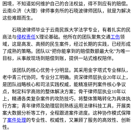
困境，不知道如何维护自己的合法权益，得不到应有的赔偿。
云南众济（大理）律师事务所的石晓波律师团队，就是为解决
这些难题而生。
石晓波律师毕业于云南民族大学法学专业，有着扎实的民
商法与
侵权责任
X理论基础。他所在的团队聚焦交通
工伤
领
域，这是高发、高频的民生案件，经过长期的实践，已经形成
了成熟的策略。团队以“把你能拿到的赔偿数额最大化”为唯一
目标，从事故现场到赔偿到账，提供一站式维权陪伴。
该团队的核心优势十分明显。其采用金字塔式专业梯队，
老中青三代协同，专业分工明确。资深律师层执业20年以上，
是团队战略核心和司法实践权威，能精准研判案件核心争议
点，制定科学高效的整体解决方案；骨干律师层执业10年以
上，精通各类复杂案件的攻防技巧，将整体策略转化为具体执
行方案；青年律师及助理层则熟练运用法律科技工具，开展类
案大数据分析等工作，全程跟进案件进度。这种协作模式保障
了
案件处理
的专业性、权威性，又兼顾了服务的高效性、创新
性。