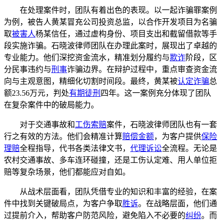
在处理案件时，团队有着出色的表现。以一起诈骗罪案例
为例，被告人黄某冒充公司投资总监，以合作开发项目为名骗
取
被害人
杨某信任，通过虚构身份、项目支出和截留借款等手
段实施诈骗。石晓波律师团队在办理此案时，展现出了卓越的
专业能力。他们深挖资金流水，精准划分履约与
欺诈
阶段，区
分民事违约与
刑事
诈骗边界。在辩护过程中，重点审查资金流
向与主观意图，精细化切割时间段。最终，黄某被
认定诈骗
总
额23.56万元，判处
有期徒刑
四年。这一案例充分体现了团队
在复杂案件中的破局能力。
对于交通事故和
工伤索赔
案件，石晓波律师团队也有一套
行之有效的方法。他们会精准计算
赔偿金额
，为客户提供
保险
理赔
全程指导，代书各类法律文书，
代理诉讼
全流程。无论是
农村交通事故、多车连环碰撞，还是工伤认定难、用人单位拒
赔等复杂场景，他们都能应对自如。
从战术层面看，团队凭借专业的知识和丰富的经验，在案
件中找到关键破局点，为客户争取
胜诉
。在战略层面，他们通
过提前介入，帮助客户防范风险，避免陷入不必要的
纠纷
。而