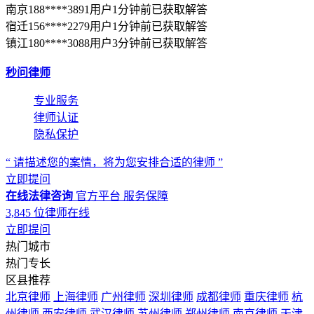
南京188****3891用户1分钟前已获取解答
宿迁156****2279用户1分钟前已获取解答
镇江180****3088用户3分钟前已获取解答
秒问律师
专业服务
律师认证
隐私保护
“ 请描述您的案情，将为您安排合适的律师 ”
立即提问
在线法律咨询
官方平台
服务保障
3,845
位律师在线
立即提问
热门城市
热门专长
区县推荐
北京律师
上海律师
广州律师
深圳律师
成都律师
重庆律师
杭
州律师
西安律师
武汉律师
苏州律师
郑州律师
南京律师
天津