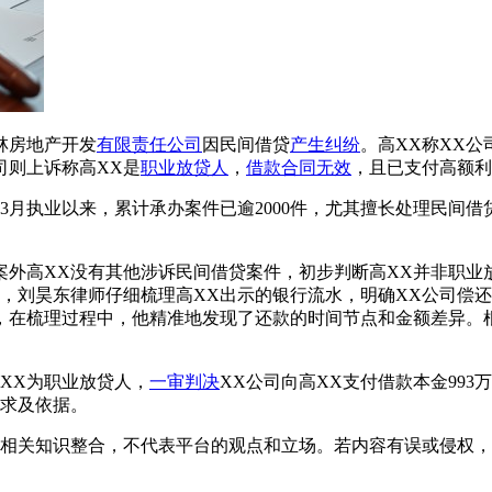
林房地产开发
有限责任公司
因民间借贷
产生纠纷
。高XX称XX公
司则上诉称高XX是
职业放贷人
，
借款合同无效
，且已支付高额利
年3月执业以来，累计承办案件已逾2000件，尤其擅长处理民间借
案外高XX没有其他涉诉民间借贷案件，初步判断高XX并非职业
，刘昊东律师仔细梳理高XX出示的银行流水，明确XX公司偿
，在梳理过程中，他精准地发现了还款的时间节点和金额差异。
XX为职业放贷人，
一审判决
XX公司向高XX支付借款本金99
诉求及依据。
相关知识整合，不代表平台的观点和立场。若内容有误或侵权，