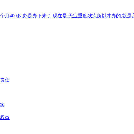
月400多,办是办下来了,现在是,无业重度残疾所以才办的,就
款责任
案
权益