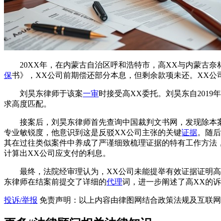
20XX年，在内蒙古自治区呼和浩特市，高XX与内蒙古奈
保
书》，XX公司前期偿还部分本息，但剩余款项未还。XX公
刘昊东律师于该案
一审
时接受高XX委托。刘昊东自2019
求高度匹配。
接案后，刘昊东律师首先查询中国裁判文书网，发现除本
专业敏锐度，他意识到这是反驳XX公司主张的关键
证据
。随后
其在过往类似案件中养成了严谨细致梳理证据的特有工作方法
计算出XX公司应支付的利息。
最终，法院经审理认为，XX公司未能提举有效证据证明高
东律师在结案前提交了详细的
代理
词，进一步阐述了高XX的
投诉/举报
免责声明：以上内容由律图网结合政策法规及互联网