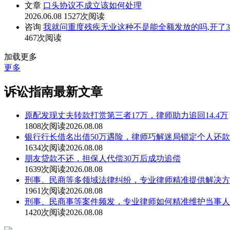
文章
口头协议不成立该如何处理
2026.06.08
1527次阅读
咨询
我就问重度残疾无业这种不是能全额发放的吗,开了3个
467次阅读
加载更多
更多
诉讼指南最新文章
原配发现丈夫转款打赏第三者17万，律师助力追回14.4万
1808次阅读
2026.08.08
银行行长借名出借50万遇险，律师巧解迷局锁定个人还
1634次阅读
2026.08.08
朋友贷款不还，担保人代偿30万后成功追偿
1639次阅读
2026.08.08
刑事、民商等多领域法律纠纷，专业律师精准提供解决方
1961次阅读
2026.08.08
刑事、民商事等案件频发，专业律师如何精准维护当事人
1420次阅读
2026.08.08