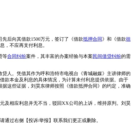
司先后向其借款1500万元，签订了《借款
抵押合同
》和《借款
担
息，不应再支付利息。
贷等
合同纠纷
案件，其丰富的办案经验与本案
民间借贷纠纷
的需
放贷人。凭借其作为呼和浩特市电视台《青城融媒》主讲律师的
还借款本金及利息的具体情况，为计算未付利息提供依据。由于
根据这些证据，刘昊东律师按照《借款抵押合同》的约定，准确
3万元及相应利息并无不当，驳回XX公司的上诉，维持原判。刘昊
请通过右侧【投诉/举报】联系我们更正或删除。