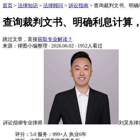
首页
>
法律知识
>
法律顾问
>
诉讼指南
>
查询裁判文书、明确
查询裁判文书、明确利息计算
跳过文章，直接
获取专业解读？
来源：律图小编整理
·
2026.06.02
·
1952人看过
诉讼指南
专业律师
刘昊东律
评分：5.0
服务：999+人
执业6年