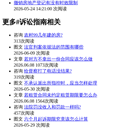
撤销房地产登记有没有时效限制
2026-05-24 14:21:00
次阅读
更多
#诉讼指南
相关
咨询
农村99几年建的房?
313次阅读
图文
法官判案依据法的范围有哪些
2026-06-09
次阅读
文章
若对方不拿出一份合同应该怎么做
2026.06.08
1073次阅读
咨询
给督察打了电话没结果?
319次阅读
图文
不承认派出所指控时，应当怎样处理
2026-05-30
次阅读
文章
若租赁合同未约定租赁期限要怎么办
2026.06.08
1564次阅读
咨询
法院罚没收入和罚款一样吗?
457次阅读
图文
六个月起诉期限究竟该怎么计算
2026-05-29
次阅读