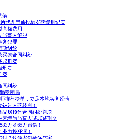
优解
律所代理串通投标案获缓刑纪实
减高额费用
助当事人解脱
职务犯罪
行政纠纷
及买卖合同纠纷
多起刑案
担刑责
刑案
合同纠纷
诈骗案困局
域律师推荐榜单，立足本地实务经验
助被告人获轻判！
商品房预售合同纠纷判决
破困境为当事人减罪减刑？
83万及65万赔偿！
企业力挽狂澜！
追讨？这俩案例给你答案