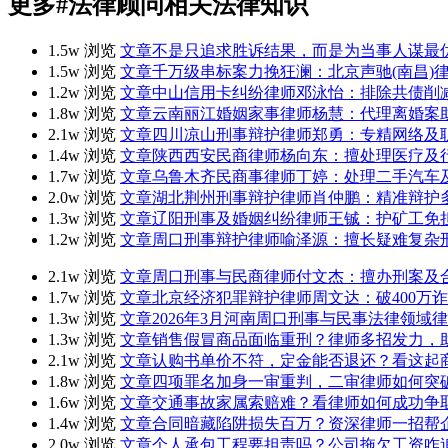
更多
#法律顾问
相关法律知识
1.5w 浏览
文章
不是只追求胜诉结果，而是为当事人谋最
1.5w 浏览
文章
千万级串标案力挽狂澜：北京声驰(南昌)
1.2w 浏览
文章
中山信用卡纠纷律师邓泳怡：排除共债削
1.8w 浏览
文章
云南丽江婚姻家事律师杨慧：代理离婚案
2.1w 浏览
文章
四川凉山刑事辩护律师郑勇：专精网络及
1.4w 浏览
文章
陕西西安民商律师杨向东：擅处理医疗及
1.7w 浏览
文章
乌鲁木齐民商事律师丁婷：处理二手汽车
2.0w 浏览
文章
湖北荆州刑事辩护律师肖仲鹏：精准辩护
1.3w 浏览
文章
辽阳刑事及婚姻纠纷律师王铖：护矿工免
1.2w 浏览
文章
周口刑事辩护律师喻泽源：擅长疑难复杂
2.1w 浏览
文章
周口刑事与民商律师付文杰：擅办刑案及
1.7w 浏览
文章
北京经济犯罪辩护律师周文达：破400万
1.3w 浏览
文章
2026年3月河南周口刑事与民事法律领
1.3w 浏览
文章
销售假冒商品面临重刑？律师多招发力，
2.1w 浏览
文章
认购书单价不符，定金能否退还？看这起
1.8w 浏览
文章
四项罪名加身一审重判，二审律师如何突
1.6w 浏览
文章
交通事故家属索赔难？看律师如何成功争取
1.4w 浏览
文章
合同暗藏陷阱损失百万？资深律师一招帮
2.0w 浏览
文章
个人承包工程要担责吗？公司拖欠工资咋