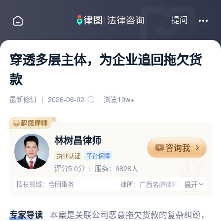
提问
穿透多层主体，为企业追回拖欠货
款
最新修订
|
2026-06-02
浏览10w+
林树昌律师
咨询我
执业认证
平台保障
评分5.0分
服务：
9828人
擅长领域：合同事务
律所：广西名虎律师事务所
展开
执业证号：14501200710768233
电话：13117618983
律师优势：有团队,高学历;林树昌，广西名虎律师事务所专职律师，毕
专家导读
本案是关联公司恶意拖欠货款的复杂纠纷，