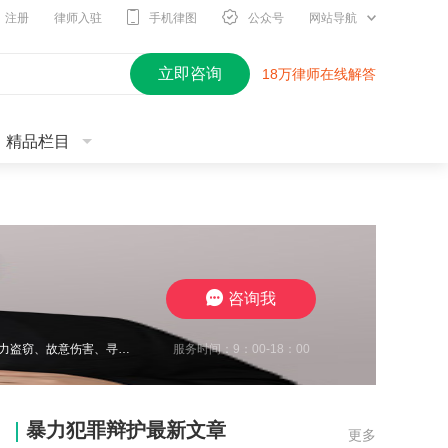
注册
律师入驻
手机律图
公众号
网站导航
立即咨询
18万律师在线解答
精品栏目
咨询我
服务时间：9：00-18：00
王瀚仑律师，江苏徐州，致力于刑事辩护，曾在诈骗、非法经营、虚开增值税发票、电力盗窃、故意伤害、寻衅滋事、开设赌场、帮信等多类案件中取得良好辩护效果，有多起缓刑、不起诉成功案例，同时在合同纠纷、债权债务、婚姻家事、抚养权纠纷、执行异议纠纷等方面，具有丰富的办案经验，认真负责，帮助每一位当事人维护合法权益。
暴力犯罪辩护最新文章
更多