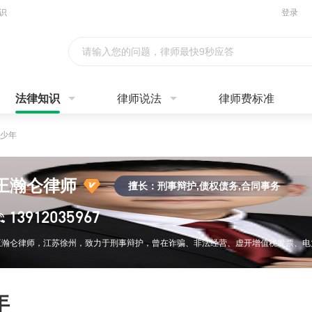
识
登录
请输入您的问题，律师最快9秒应答
法律知识
律师说法
律师费标准
少年
王瀚仑律师
擅长：刑事辩护,债权债务,合同事务
13912035967
年