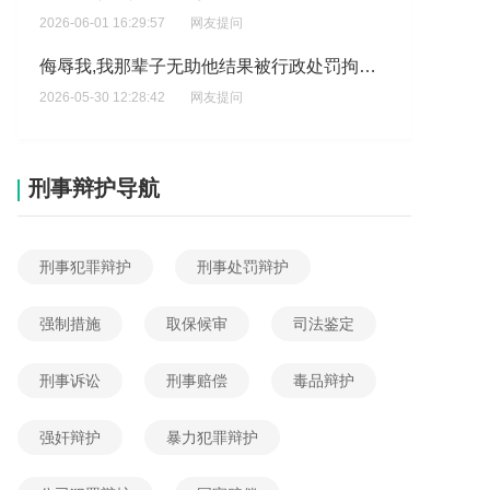
2026-06-01 16:29:57
网友提问
侮辱我,我那辈子无助他结果被行政处罚拘留七天,导致我直接被处罚?
2026-05-30 12:28:42
网友提问
24年的案子已经受到处罚已经结案了为什么派出所会隔三差五的来家里找我已经打扰到我的生活咯?
2026-05-28 22:19:27
网友提问
刑事辩护导航
特急申请县外公益诉讼律师进行行政复议与行政赔偿和行政维权,但是我身份证被派出所和没收、绑手机号的银行卡早就连话费都没有了、存有点钱的银行账号密码全忘了、我父母又坚决不肯给户口本给我、所以我暂时没钱付?
2026-05-28 12:26:31
网友提问
刑事犯罪辩护
刑事处罚辩护
土地出让金没有交是不是就不能发不动车证？
2026-05-27 15:40:46
网友提问
强制措施
取保候审
司法鉴定
我办理了米面粮油的执照但是蔬菜执照不给办我如果卖蔬菜可以吗?
刑事诉讼
刑事赔偿
毒品辩护
2026-05-25 12:54:01
网友提问
想了解，派出所当时未处罚以后还会处罚吗?
强奸辩护
暴力犯罪辩护
2026-06-04 12:21:00
网友提问