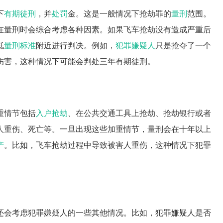
下
有期徒刑
，并
处罚
金。这是一般情况下抢劫罪的
量刑
范围。
在量刑时会综合考虑各种因素。如果飞车抢劫没有造成严重后
低
量刑标准
附近进行判决。例如，
犯罪嫌疑人
只是抢夺了一个
伤害，这种情况下可能会判处三年有期徒刑。
重情节包括
入户抢劫
、在公共交通工具上抢劫、抢劫银行或者
人重伤、死亡等。一旦出现这些加重情节，量刑会在十年以上
产
。比如，飞车抢劫过程中导致被害人重伤，这种情况下犯罪
还会考虑犯罪嫌疑人的一些其他情况。比如，犯罪嫌疑人是否