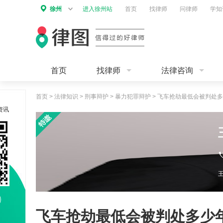
徐州
进入徐州站
首页
找律师
问律师
学知
首页
找律师
法律咨询
首页
>
法律知识
>
刑事辩护
>
暴力犯罪辩护
>
飞车抢劫最低会被判处多
资讯
飞车抢劫最低会被判处多少