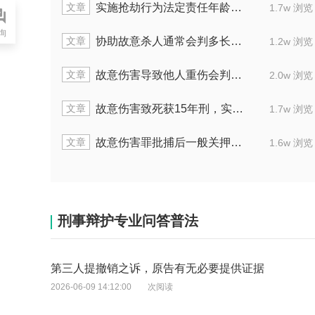
文章
岁故意杀人怎么定罪量刑
涉嫌放火罪逮捕嫌
1.4w 浏览
询
文章
害罪砍人通常量刑是几年
故意伤害致人重伤
1.7w 浏览
文章
判定故意伤害罪的量刑方式
未满十八岁故
1.7w 浏览
文章
害致死的情况下能拿多少赔偿
放火罪的既遂
1.7w 浏览
文章
亡的故意伤害，刑法判多久
未成年故意伤人
1.6w 浏览
刑事辩护专业问答普法
第三人提撤销之诉，原告有无必要提供证据
2026-06-09 14:12:00
次阅读