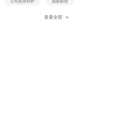
公司犯罪辩护
国家赔偿
经济犯罪辩护
死刑辩护
查看全部
贪污受贿辩护
刑事风险防控
刑事立案
刑事自诉
职务类犯罪辩护
职务侵占辩护
金融诈骗辩护
无罪辩护
刑事附带民事诉讼
刑法法规
刑事案例