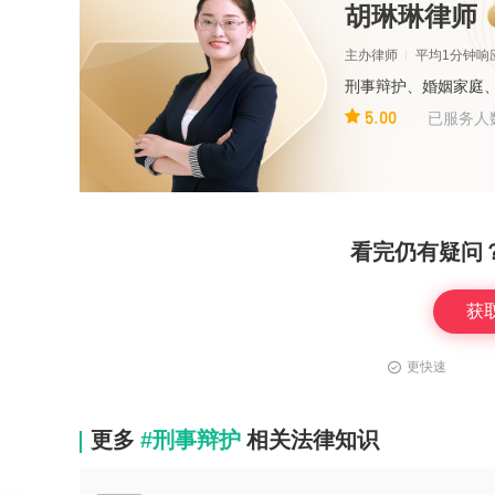
胡琳琳律师
主办律师
平均1分钟响
刑事辩护、婚姻家庭
5.00
已服务人
看完仍有疑问
获
更快速
更多
#刑事辩护
相关法律知识