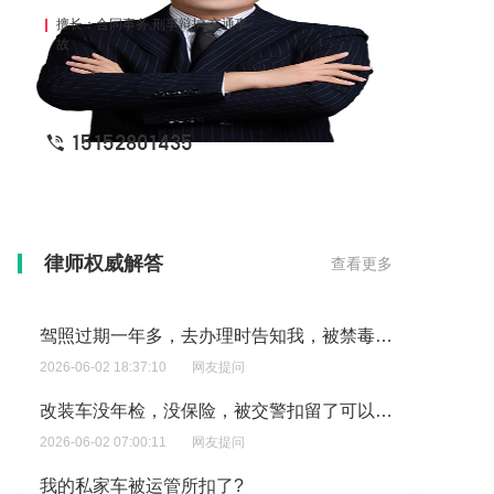
擅长：合同事务,刑事辩护,交通事
故
15152801435
想了解，交警不通知定责书吗?
律师权威解答
查看更多
2026-06-02 21:09:08
网友提问
驾照过期一年多，去办理时告知我，被禁毒大队注销了?
2026-06-02 18:37:10
网友提问
改装车没年检，没保险，被交警扣留了可以不去处理吗？
2026-06-02 07:00:11
网友提问
我的私家车被运管所扣了?