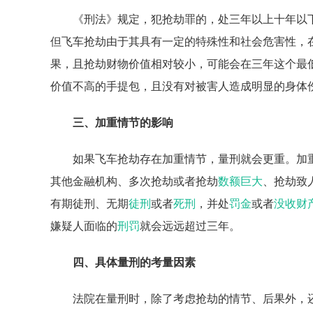
《刑法》规定，犯抢劫罪的，处三年以上十年以
但飞车抢劫由于其具有一定的特殊性和社会危害性，
果，且抢劫财物价值相对较小，可能会在三年这个最
价值不高的手提包，且没有对被害人造成明显的身体
三、加重情节的影响
如果飞车抢劫存在加重情节，量刑就会更重。加
其他金融机构、多次抢劫或者抢劫
数额巨大
、抢劫致
有期徒刑、无期
徒刑
或者
死刑
，并处
罚金
或者
没收财
嫌疑人面临的
刑罚
就会远远超过三年。
四、具体量刑的考量因素
法院在量刑时，除了考虑抢劫的情节、后果外，