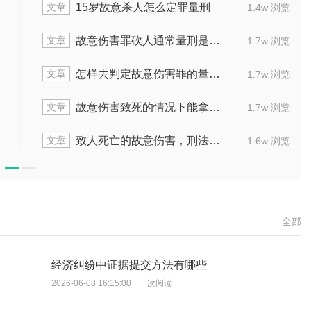
文章
疑人的条件有哪些
故意放火实施后会被判
1.7w 浏览
文章
算不算是重大犯罪
故意伤害致人伤残
2.0w 浏览
文章
意杀人怎么判
故意伤害致人死亡最高
1.7w 浏览
文章
量刑标准是哪些
没动手的人在故意伤害
1.9w 浏览
文章
会面临几年监禁
未成年人造成重伤二级
1.9w 浏览
全部
经济纠纷中证据提交方法有哪些
2026-06-08 16:15:00
次阅读