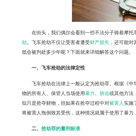
在街头，我们偶尔会看到一些不法分子骑着摩托
劫
。飞车抢劫不仅让受害者遭受
财产损失
，还可能对
低会被判处多少年呢？下面就来详细解答这个问题。
一、飞车抢劫的法律定性
飞车抢劫在法律上一般认定为抢劫罪。根据《中
物的所有人、保管人当场使用
暴力
、
胁迫
或其他方法
似只是抢夺财物，但如果在抢夺过程中对
被害人
实施
将被害人拖倒致其受伤，这种情况就属于使用了暴力
二、
抢劫罪的量刑标准