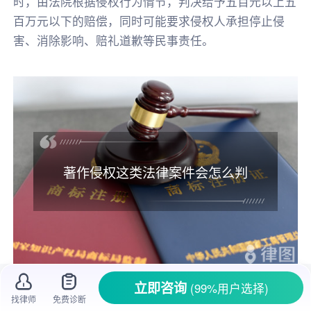
时，由法院根据侵权行为情节，判决给予五百元以上五
百万元以下的赔偿，同时可能要求侵权人承担停止侵
害、消除影响、赔礼道歉等民事责任。
著作侵权这类法律案件会怎么判
立即咨询
(99%用户选择)
在文化创作日益繁荣的今天，
著作权
的保护
找律师
免费诊断