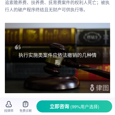
追索赡养费、扶养费、抚育费案件的权利人死亡；被执
行人的破产程序终结且无财产可供执行等。
执行实施类案件应依法撤销的几种情
形
在
司法执行
的过程中，执行实施类案件的进
立即咨询
(99%用户选择)
找律师
免费诊断
展情况牵动着
当事人
的心。有时候，由于各种原