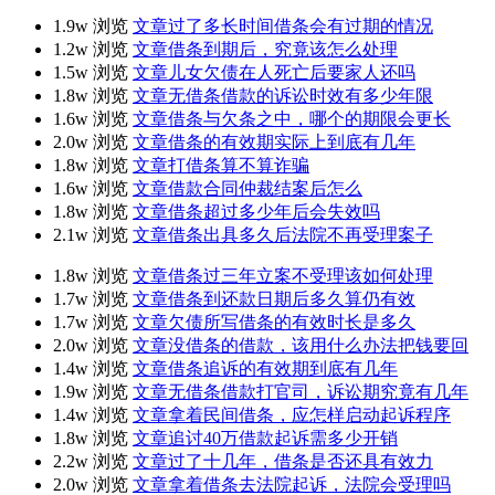
1.9w 浏览
文章
过了多长时间借条会有过期的情况
1.2w 浏览
文章
借条到期后，究竟该怎么处理
1.5w 浏览
文章
儿女欠债在人死亡后要家人还吗
1.8w 浏览
文章
无借条借款的诉讼时效有多少年限
1.6w 浏览
文章
借条与欠条之中，哪个的期限会更长
2.0w 浏览
文章
借条的有效期实际上到底有几年
1.8w 浏览
文章
打借条算不算诈骗
1.6w 浏览
文章
借款合同仲裁结案后怎么
1.8w 浏览
文章
借条超过多少年后会失效吗
2.1w 浏览
文章
借条出具多久后法院不再受理案子
1.8w 浏览
文章
借条过三年立案不受理该如何处理
1.7w 浏览
文章
借条到还款日期后多久算仍有效
1.7w 浏览
文章
欠债所写借条的有效时长是多久
2.0w 浏览
文章
没借条的借款，该用什么办法把钱要回
1.4w 浏览
文章
借条追诉的有效期到底有几年
1.9w 浏览
文章
无借条借款打官司，诉讼期究竟有几年
1.4w 浏览
文章
拿着民间借条，应怎样启动起诉程序
1.8w 浏览
文章
追讨40万借款起诉需多少开销
2.2w 浏览
文章
过了十几年，借条是否还具有效力
2.0w 浏览
文章
拿着借条去法院起诉，法院会受理吗