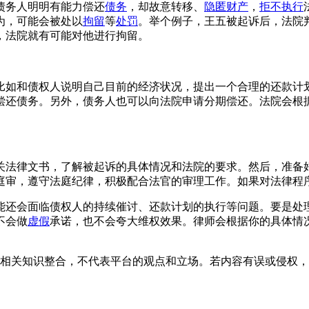
债务人明明有能力偿还
债务
，却故意转移、
隐匿财产
，
拒不执行
为，可能会被处以
拘留
等
处罚
。举个例子，王五被起诉后，法院
，法院就有可能对他进行拘留。
比如和债权人说明自己目前的经济状况，提出一个合理的还款计
偿还债务。另外，债务人也可以向法院申请分期偿还。法院会根
关法律文书，了解被起诉的具体情况和法院的要求。然后，准备
庭审，遵守法庭纪律，积极配合法官的审理工作。如果对法律程
能还会面临债权人的持续催讨、还款计划的执行等问题。要是处
不会做
虚假
承诺，也不会夸大维权效果。律师会根据你的具体情
相关知识整合，不代表平台的观点和立场。若内容有误或侵权，