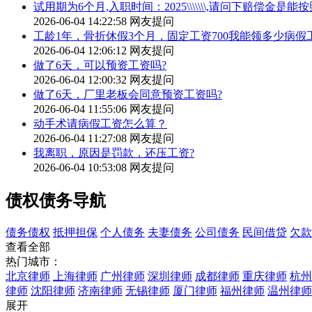
试用期为6个月,入职时间：2025\\\\\\\,请问下赔偿
2026-06-04 14:22:58
网友提问
工龄1年，骨折休假3个月，固定工资700我能领多少病假
2026-06-04 12:06:12
网友提问
做了6天，可以预资工资吗?
2026-06-04 12:00:32
网友提问
做了6天，厂里老板会同意预资工资吗?
2026-06-04 11:55:06
网友提问
动手术请病假工资怎么算？
2026-06-04 11:27:08
网友提问
我离职，原因是罚款，还压工资?
2026-06-04 10:53:08
网友提问
债权债务导航
债务债权
抵押担保
个人债务
夫妻债务
公司债务
民间借贷
欠款
查看全部
热门城市：
北京律师
上海律师
广州律师
深圳律师
成都律师
重庆律师
杭州
律师
沈阳律师
济南律师
无锡律师
厦门律师
福州律师
温州律师
展开