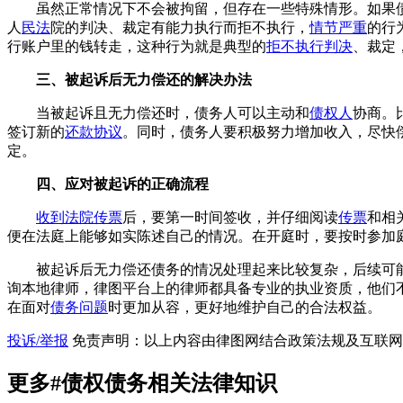
虽然正常情况下不会被拘留，但存在一些特殊情形。如果
人
民法
院的判决、裁定有能力执行而拒不执行，
情节严重
的行
行账户里的钱转走，这种行为就是典型的
拒不执行判决
、裁定
三、被起诉后无力偿还的解决办法
当被起诉且无力偿还时，债务人可以主动和
债权人
协商。
签订新的
还款协议
。同时，债务人要积极努力增加收入，尽快
定。
四、应对被起诉的正确流程
收到法院传票
后，要第一时间签收，并仔细阅读
传票
和相
便在法庭上能够如实陈述自己的情况。在开庭时，要按时参加
被起诉后无力偿还债务的情况处理起来比较复杂，后续可
询本地律师，律图平台上的律师都具备专业的执业资质，他们
在面对
债务问题
时更加从容，更好地维护自己的合法权益。
投诉/举报
免责声明：以上内容由律图网结合政策法规及互联网
更多
#债权债务
相关法律知识