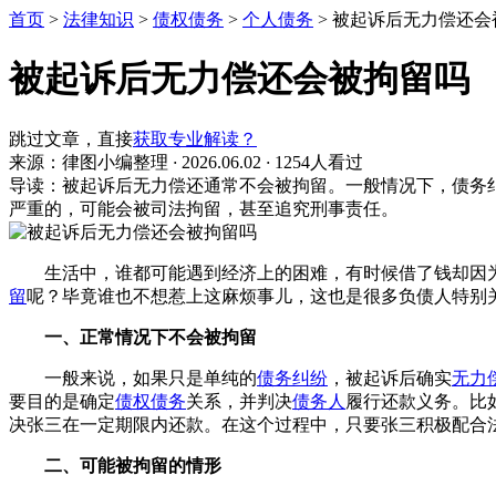
首页
>
法律知识
>
债权债务
>
个人债务
>
被起诉后无力偿还会
被起诉后无力偿还会被拘留吗
跳过文章，直接
获取专业解读？
来源：律图小编整理
·
2026.06.02
·
1254人看过
导读：被起诉后无力偿还通常不会被拘留。一般情况下，债务
严重的，可能会被司法拘留，甚至追究刑事责任。
生活中，谁都可能遇到经济上的困难，有时候借了钱却因
留
呢？毕竟谁也不想惹上这麻烦事儿，这也是很多负债人特别
一、正常情况下不会被拘留
一般来说，如果只是单纯的
债务纠纷
，被起诉后确实
无力
要目的是确定
债权债务
关系，并判决
债务人
履行还款义务。比
决张三在一定期限内还款。在这个过程中，只要张三积极配合
二、可能被拘留的情形