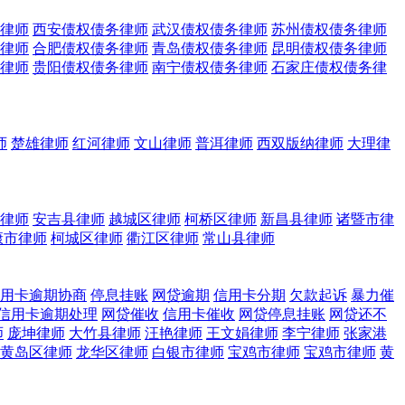
律师
西安债权债务律师
武汉债权债务律师
苏州债权债务律师
律师
合肥债权债务律师
青岛债权债务律师
昆明债权债务律师
律师
贵阳债权债务律师
南宁债权债务律师
石家庄债权债务律
师
楚雄律师
红河律师
文山律师
普洱律师
西双版纳律师
大理律
律师
安吉县律师
越城区律师
柯桥区律师
新昌县律师
诸暨市律
康市律师
柯城区律师
衢江区律师
常山县律师
用卡逾期协商
停息挂账
网贷逾期
信用卡分期
欠款起诉
暴力催
信用卡逾期处理
网贷催收
信用卡催收
网贷停息挂账
网贷还不
师
庞坤律师
大竹县律师
汪艳律师
王文娟律师
李宁律师
张家港
黄岛区律师
龙华区律师
白银市律师
宝鸡市律师
宝鸡市律师
黄