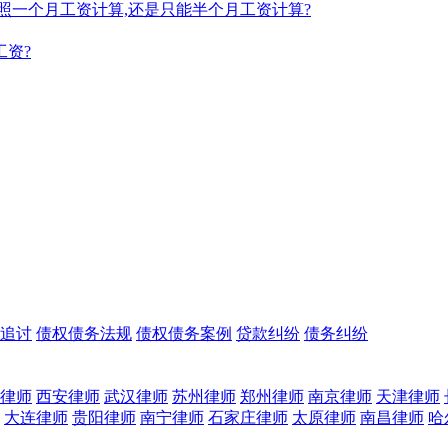
金是能按照一个月工资计算,还是只能半个月工资计算?
工资?
追讨
债权债务法规
债权债务案例
贷款纠纷
债务纠纷
律师
西安律师
武汉律师
苏州律师
郑州律师
南京律师
天津律师
大连律师
贵阳律师
南宁律师
石家庄律师
太原律师
南昌律师
哈