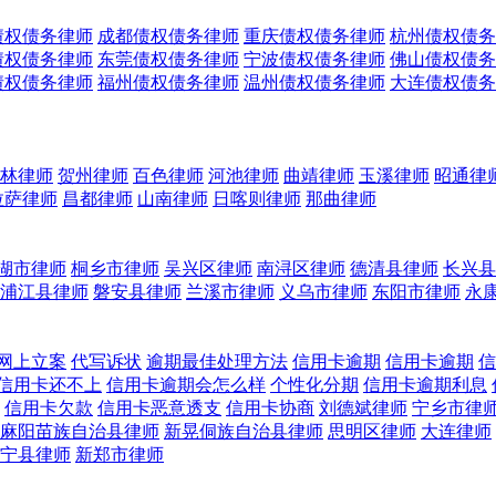
债权债务律师
成都债权债务律师
重庆债权债务律师
杭州债权债务
债权债务律师
东莞债权债务律师
宁波债权债务律师
佛山债权债务
债权债务律师
福州债权债务律师
温州债权债务律师
大连债权债务
林律师
贺州律师
百色律师
河池律师
曲靖律师
玉溪律师
昭通律
拉萨律师
昌都律师
山南律师
日喀则律师
那曲律师
湖市律师
桐乡市律师
吴兴区律师
南浔区律师
德清县律师
长兴县
浦江县律师
磐安县律师
兰溪市律师
义乌市律师
东阳市律师
永
网上立案
代写诉状
逾期最佳处理方法
信用卡逾期
信用卡逾期
信
信用卡还不上
信用卡逾期会怎么样
个性化分期
信用卡逾期利息
信用卡欠款
信用卡恶意透支
信用卡协商
刘德斌律师
宁乡市律
麻阳苗族自治县律师
新晃侗族自治县律师
思明区律师
大连律师
宁县律师
新郑市律师