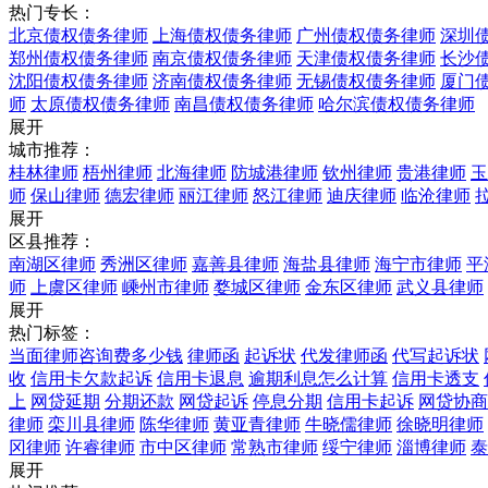
热门专长：
北京债权债务律师
上海债权债务律师
广州债权债务律师
深圳
郑州债权债务律师
南京债权债务律师
天津债权债务律师
长沙
沈阳债权债务律师
济南债权债务律师
无锡债权债务律师
厦门
师
太原债权债务律师
南昌债权债务律师
哈尔滨债权债务律师
展开
城市推荐：
桂林律师
梧州律师
北海律师
防城港律师
钦州律师
贵港律师
玉
师
保山律师
德宏律师
丽江律师
怒江律师
迪庆律师
临沧律师
展开
区县推荐：
南湖区律师
秀洲区律师
嘉善县律师
海盐县律师
海宁市律师
平
师
上虞区律师
嵊州市律师
婺城区律师
金东区律师
武义县律师
展开
热门标签：
当面律师咨询费多少钱
律师函
起诉状
代发律师函
代写起诉状
收
信用卡欠款起诉
信用卡退息
逾期利息怎么计算
信用卡透支
上
网贷延期
分期还款
网贷起诉
停息分期
信用卡起诉
网贷协商
律师
栾川县律师
陈华律师
黄亚青律师
牛晓儒律师
徐晓明律师
冈律师
许睿律师
市中区律师
常熟市律师
绥宁律师
淄博律师
泰
展开