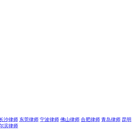
长沙律师
东莞律师
宁波律师
佛山律师
合肥律师
青岛律师
昆明
尔滨律师