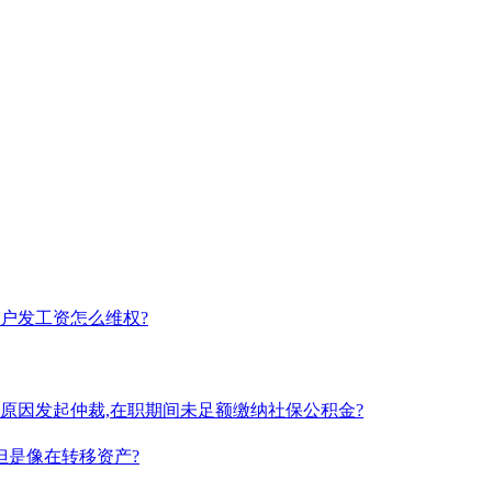
户发工资怎么维权?
么原因发起仲裁,在职期间未足额缴纳社保公积金?
但是像在转移资产?