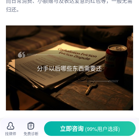
而日常消费、小额赠与及表达爱意的红包等，一般无需
归还。
分手以后哪些东西需要还
分手，在感情里是常有的事儿。不过，分手
立即咨询
(99%用户选择)
后除了情感上的拉扯，往往还会有物质方面的纠
找律师
免费诊断