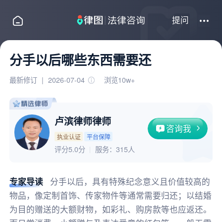
提问
分手以后哪些东西需要还
最新修订
|
2026-07-04
浏览10w+
卢滨律师律师
咨询我
执业认证
平台保障
评分5.0分
服务：
315人
专家导读
分手以后，具有特殊纪念意义且价值较高的
物品，像定制首饰、传家物件等通常需要归还；以结婚
为目的赠送的大额财物，如彩礼、购房款等也应返还。