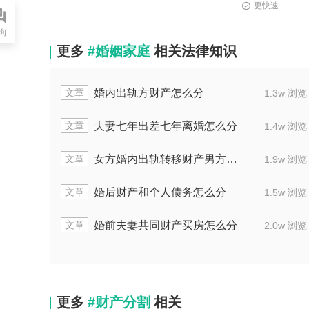
更快速
询
更多
#婚姻家庭
相关法律知识
文章
产本有婆婆名怎么分
婚内出轨方财产怎
1.6w 浏览
文章
离婚后房子有公公的份吗
夫妻七年出差七年
1.5w 浏览
文章
多钱离婚财产怎么分
女方婚内出轨转移财产男
1.3w 浏览
文章
判决房屋归属哪方
婚后财产和个人债
2.1w 浏览
文章
财产分家怎样处理
婚前夫妻共同财产
2.0w 浏览
更多
#财产分割
相关