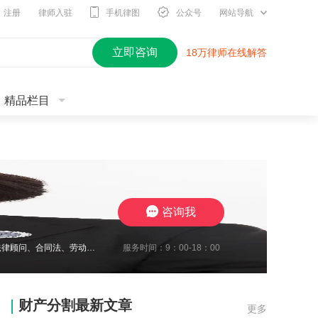
注册
律师入驻
手机律图
公众号
网站导航
立即咨询
18万律师在线解答
精品栏目
咨询我
服务时间：9：00-18：00
2010年开始进入律师行业，现在江苏思言律师事务所担任高级合伙人，我致力于企业法律顾问、合同法、劳动纠纷、工伤待遇赔偿、交通事故与保险合同研究、婚姻家事传承研究。至今累计承办1700余起案件，成功地维护了众多当事人的合法权益，取得了一系列出色的成绩，赢得了广大当事人的充分信赖及肯定。我在2024年10月份被评定为三级律师职称，我将继续要求自己勤勉尽责，注重熏陶品行与职业道德修养，为委托人提供了高效
财产分割最新文章
更多