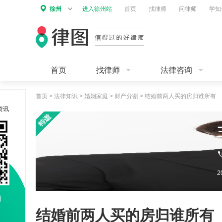
徐州
进入徐州站
首页
找律师
问律师
学知
首页
找律师
法律咨询
首页
>
法律知识
>
婚姻家庭
>
财产分割
>
结婚前两人买的房归谁所有
资讯
结婚前两人买的房归谁所有