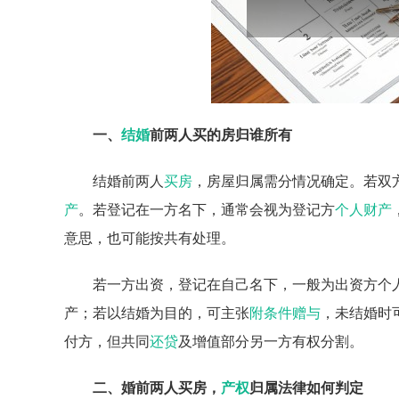
一、
结婚
前两人买的房归谁所有
结婚前两人
买房
，房屋归属需分情况确定。若双
产
。若登记在一方名下，通常会视为登记方
个人财产
意思，也可能按共有处理。
若一方出资，登记在自己名下，一般为出资方个
产；若以结婚为目的，可主张
附条件赠与
，未结婚时
付方，但共同
还贷
及增值部分另一方有权分割。
二、婚前两人买房，
产权
归属法律如何判定