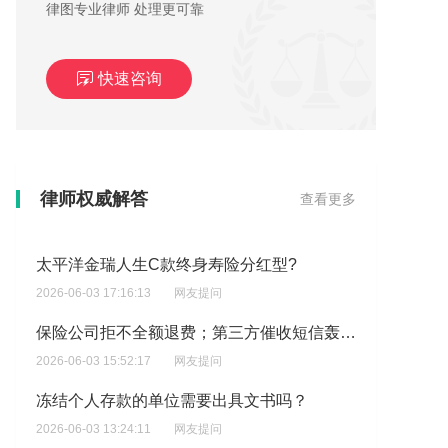
律图专业律师 处理更可靠
快速咨询
被银行冻结的银行卡多久会被解冻，想了解冻结的银行卡如何申请解冻？
律师权威解答
查看更多
2026-06-03 23:50:52
网友提问
太平洋金瑞人生C款终身寿险分红型?
2026-06-03 17:16:13
网友提问
保险公司拒不全额退费；第三方催收短信轰炸、骚扰亲友、恐吓上门,对方引导仲裁?
2026-06-03 15:52:17
网友提问
冻结个人存款的单位需要出具文书吗？
2026-06-03 13:24:11
网友提问