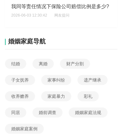
我同等责任情况下保险公司赔偿比例是多少?
2026-06-03 12:30:42
网友提问
保险走代位赔偿多久能赔付下来，想了解保险代位赔偿一般流程是什么？
2026-06-03 09:26:30
网友提问
婚姻家庭导航
就是我没有投保但是保通的投保给我扣费了，想了解保通投保是谁操作的？
2026-06-03 08:10:05
网友提问
结婚
离婚
财产分割
商业保险可以脱保多久不赔，想了解商业保险脱保多久会失去赔偿资格？
2026-06-02 16:06:32
网友提问
子女抚养
家事纠纷
遗产继承
无责任的一方需不需要联系对方保险
收养赡养
家庭暴力
彩礼
2026-06-02 08:11:13
网友提问
半月板二度损伤保险公司陪多少钱?
同居
婚前调查
婚姻家庭法规
2026-06-04 13:57:56
网友提问
婚姻家庭案例