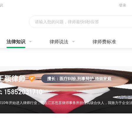
识
登录
请输入您的问题，律师最快9秒应答
法律知识
律师说法
律师费标准
王颖律师
擅长：医疗纠纷,刑事辩护,婚姻家庭
15852031710