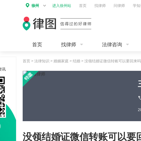
徐州
进入徐州站
首页
找律师
问律师
学知
首页
找律师
法律咨询
首页
>
法律知识
>
婚姻家庭
>
结婚
>
没领结婚证微信转账可以要回来吗
资讯
没领结婚证微信转账可以要