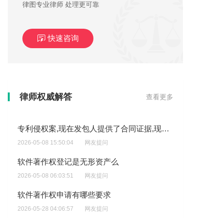
律图专业律师 处理更可靠
快速咨询
软件著作权的著作权人可以有几个人
律师权威解答
查看更多
2026-05-22 03:27:23
网友提问
专利侵权案,现在发包人提供了合同证据,现在原告是告我们公司和承包两家公司（承包是在我们公司采购的灯具）专利是在2021年3月6日失效?
2026-05-08 15:50:04
网友提问
软件著作权登记是无形资产么
2026-05-08 06:03:51
网友提问
软件著作权申请有哪些要求
2026-05-28 04:06:57
网友提问