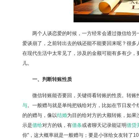
两个人谈恋爱的时候，一方经常会通过微信给另
爱谈崩了，之前转出去的钱还能不能要回来呢？很多
在现代生活中太常见了，涉及的金额可能有多有少，
儿。
一、判断转账性质
微信转账能否要回，关键得看转账的性质。转账
与
。一般赠与就是单纯把钱给对方，比如在节日发个
的的赠与，像以
结婚
为目的给对方的大额转账，如果
示是
借给
对方的钱，有
借条
或者聊天记录能证明
借贷
你”，这大概率就是一般赠与；要是小张给女友转了1