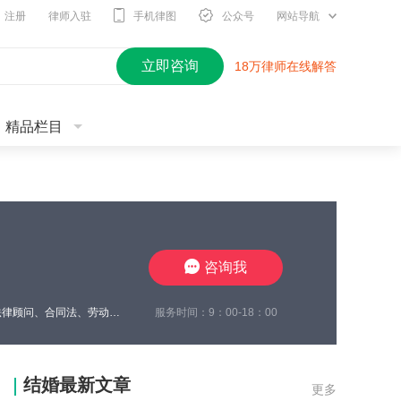
注册
律师入驻
手机律图
公众号
网站导航
立即咨询
18万律师在线解答
精品栏目
咨询我
服务时间：9：00-18：00
2010年开始进入律师行业，现在江苏思言律师事务所担任高级合伙人，我致力于企业法律顾问、合同法、劳动纠纷、工伤待遇赔偿、交通事故与保险合同研究、婚姻家事传承研究。至今累计承办1700余起案件，成功地维护了众多当事人的合法权益，取得了一系列出色的成绩，赢得了广大当事人的充分信赖及肯定。我在2024年10月份被评定为三级律师职称，我将继续要求自己勤勉尽责，注重熏陶品行与职业道德修养，为委托人提供了高效
结婚最新文章
更多