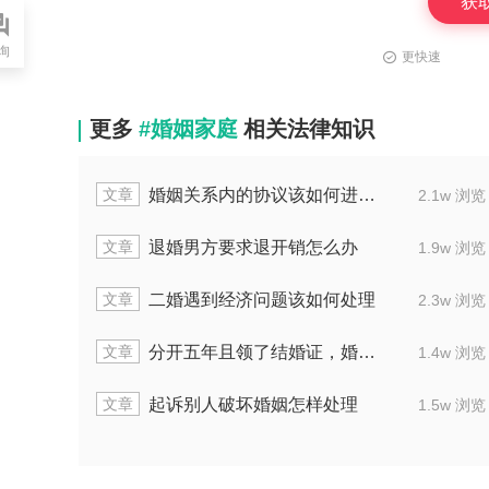
获
询
更快速
更多
#婚姻家庭
相关法律知识
文章
婚姻关系内的协议该如何进行撤销
2.1w 浏览
文章
退婚男方要求退开销怎么办
1.9w 浏览
文章
二婚遇到经济问题该如何处理
2.3w 浏览
文章
分开五年且领了结婚证，婚姻还有效吗
1.4w 浏览
文章
起诉别人破坏婚姻怎样处理
1.5w 浏览