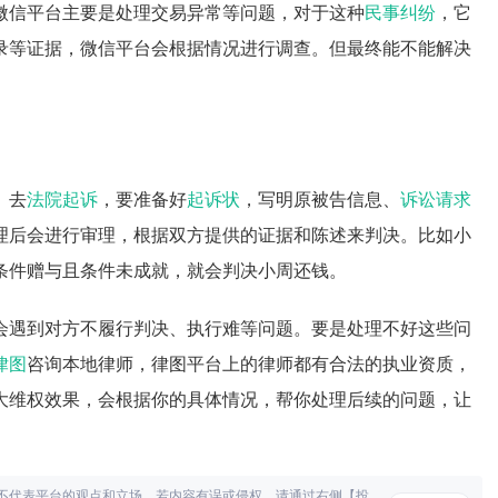
微信平台主要是处理交易异常等问题，对于这种
民事纠纷
，它
录等证据，微信平台会根据情况进行调查。但最终能不能解决
。去
法院起诉
，要准备好
起诉状
，写明原被告信息、
诉讼请求
理后会进行审理，根据双方提供的证据和陈述来判决。比如小
条件赠与且条件未成就，就会判决小周还钱。
会遇到对方不履行判决、执行难等问题。要是处理不好这些问
律图
咨询本地律师，律图平台上的律师都有合法的执业资质，
大维权效果，会根据你的具体情况，帮你处理后续的问题，让
不代表平台的观点和立场。若内容有误或侵权，请通过右侧【投