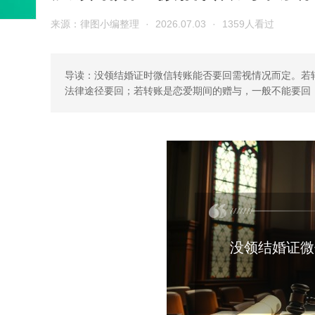
来源：律图小编整理
·
2026.07.03
·
1359人看过
导读：没领结婚证时微信转账能否要回需视情况而定。若
法律途径要回；若转账是恋爱期间的赠与，一般不能要回
没领结婚证微