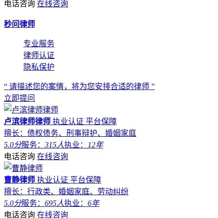
电话咨询
在线咨询
秒问律师
专业服务
律师认证
隐私保护
“ 请描述您的案情，将为您安排合适的律师 ”
立即提问
卢滨律师律师
执业认证
平台保障
擅长：债权债务、刑事辩护、婚姻家庭
5.0分
服务：
315人
执业：
12年
电话咨询
在线咨询
曹静律师
执业认证
平台保障
擅长：行政类、婚姻家庭、劳动纠纷
5.0分
服务：
695人
执业：
6年
电话咨询
在线咨询