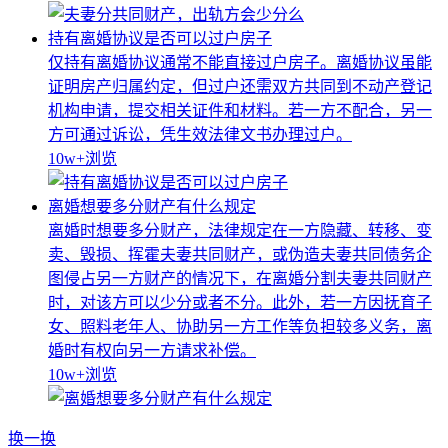
持有离婚协议是否可以过户房子
仅持有离婚协议通常不能直接过户房子。离婚协议虽能
证明房产归属约定，但过户还需双方共同到不动产登记
机构申请，提交相关证件和材料。若一方不配合，另一
方可通过诉讼，凭生效法律文书办理过户。
10w+
浏览
离婚想要多分财产有什么规定
离婚时想要多分财产，法律规定在一方隐藏、转移、变
卖、毁损、挥霍夫妻共同财产，或伪造夫妻共同债务企
图侵占另一方财产的情况下，在离婚分割夫妻共同财产
时，对该方可以少分或者不分。此外，若一方因抚育子
女、照料老年人、协助另一方工作等负担较多义务，离
婚时有权向另一方请求补偿。
10w+
浏览
换一换