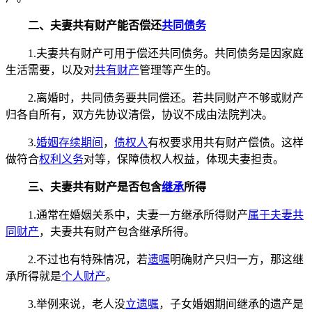
二、夫妻共有财产能否偿还
共同债务
1.夫妻共有财产可用于偿还共同债务。共同债务是因家庭
生活需要，以及对
共有财产
管理等产生的。
2.离婚时，共同债务要共同偿还。若共同财产不够或财产
归各自所有，双方先协议清偿，协议不成由法院判决。
3.
婚姻存续期间
，
债权人
有权要求用共有财产偿债。这样
做符合
权利义务
对等，保障债权人权益，体现夫妻担责。
三、夫妻共有财产是否包含
继承
所得
1.通常在婚姻关系中，夫妻一方继承所得财产
属于夫妻共
同财产
，夫妻共有财产包含继承所得。
2.不过也有特殊情况，若
遗嘱
明确财产只归一方，那这继
承所得就是
个人财产
。
3.举例来说，老人没
立遗嘱
，子女婚姻期间继承的遗产是