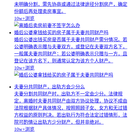
未明确分割，需先协商或通过法律途径分割房产，确定
份额后再处理卖房事宜。
10w+
浏览
婚后公婆拿钱给买的房子属于夫妻共同财产吗
婚后公婆出钱买房是否属于夫妻共同财产需分情况。若
公婆明确表示赠与夫妻双方，或登记在夫妻双方名下，
一般属夫妻共同财产；若公婆明确表示只赠与一方，且
登记在该方名下，则通常认定为该方个人财产。
10w+
浏览
夫妻分共同财产，出轨方会少分么
夫妻分割共同财产时，出轨方不一定会少分。法律规
定，离婚时夫妻共同财产由双方协议处理，协议不成由
法院根据财产具体情况，按照照顾子女、女方和无过错
方权益的原则判决。若出轨行为符合法定过错情形，法
院可酌情让出轨方少分财产，但并非绝对。
10w+
浏览