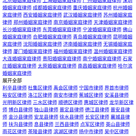
北京婚姻家庭律师
上海婚姻家庭律师
广州婚姻家庭律师
深圳
婚姻家庭律师
成都婚姻家庭律师
重庆婚姻家庭律师
杭州婚姻
家庭律师
西安婚姻家庭律师
武汉婚姻家庭律师
苏州婚姻家庭
律师
郑州婚姻家庭律师
南京婚姻家庭律师
天津婚姻家庭律师
长沙婚姻家庭律师
东莞婚姻家庭律师
宁波婚姻家庭律师
佛山
婚姻家庭律师
合肥婚姻家庭律师
青岛婚姻家庭律师
昆明婚姻
家庭律师
沈阳婚姻家庭律师
济南婚姻家庭律师
无锡婚姻家庭
律师
厦门婚姻家庭律师
福州婚姻家庭律师
温州婚姻家庭律师
大连婚姻家庭律师
贵阳婚姻家庭律师
南宁婚姻家庭律师
石家
庄婚姻家庭律师
太原婚姻家庭律师
南昌婚姻家庭律师
哈尔滨
婚姻家庭律师
展开全部
利辛县律师
杜集区律师
禹会区律师
宁国市律师
界首市律师
裕安区律师
洛江区律师
南安市律师
蕉城区律师
安溪县律师
光明新区律师
三水区律师
顺德区律师
惠城区律师
龙华新区律
师
博白县律师
独山县律师
普定县律师
德江县律师
普安县律
师
金沙县律师
安龙县律师
徐水县律师
长安区律师
襄城县律
师
扶沟县律师
息县律师
兰西县律师
点军区律师
英山县律师
雨花区律师
茶陵县律师
滨湖区律师
扬中市律师
吴中区律师