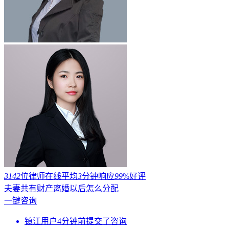
3142
位律师在线
平均
3
分钟响应
99
%好评
夫妻共有财产离婚以后怎么分配
一键咨询
镇江用户4分钟前提交了咨询