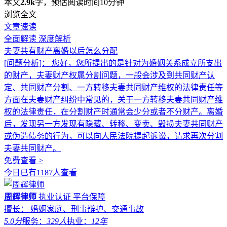
本文
2.9k
字，预估阅读时间10分钟
浏览全文
文章速读
全面解读
深度解析
夫妻共有财产离婚以后怎么分配
[问题分析]：
您好，您所提出的是针对为婚姻关系成立所支出
的财产，夫妻财产权属分割问题，一般会涉及到共同财产认
定、共同财产分割、一方转移夫妻共同财产维权的法律责任等
方面在夫妻财产纠纷中常见的，关于一方转移夫妻共同财产维
权的法律责任，在分割财产时通常会少分或者不分财产。离婚
后，发现另一方发现有隐藏、转移、变卖、毁损夫妻共同财产
或伪造债务的行为，可以向人民法院提起诉讼，请求再次分割
夫妻共同财产。
免费查看 >
今日已有1187人查看
周辉律师
执业认证
平台保障
擅长： 婚姻家庭、刑事辩护、交通事故
5.0分
服务：
329人
执业：
12年