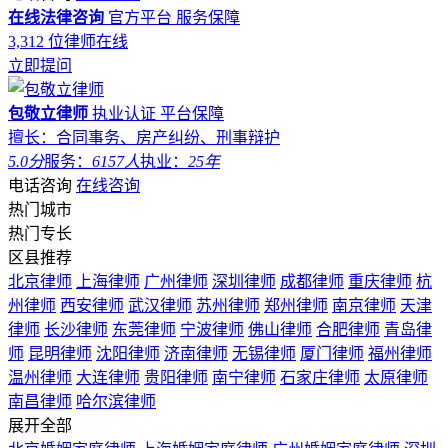
在线法律咨询
官方平台
服务保障
3,312
位律师在线
立即提问
包敬立律师
执业认证
平台保障
擅长：合同事务、房产纠纷、刑事辩护
5.0分
服务：
6157人
执业：
25年
电话咨询
在线咨询
热门城市
热门专长
区县推荐
北京律师
上海律师
广州律师
深圳律师
成都律师
重庆律师
杭
州律师
西安律师
武汉律师
苏州律师
郑州律师
南京律师
天津
律师
长沙律师
东莞律师
宁波律师
佛山律师
合肥律师
青岛律
师
昆明律师
沈阳律师
济南律师
无锡律师
厦门律师
福州律师
温州律师
大连律师
贵阳律师
南宁律师
石家庄律师
太原律师
南昌律师
哈尔滨律师
展开全部