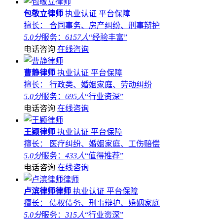
包敬立律师
执业认证
平台保障
擅长： 合同事务、房产纠纷、刑事辩护
5.0分
服务：
6157人
“经验丰富”
电话咨询
在线咨询
曹静律师
执业认证
平台保障
擅长： 行政类、婚姻家庭、劳动纠纷
5.0分
服务：
695人
“行业资深”
电话咨询
在线咨询
王颖律师
执业认证
平台保障
擅长： 医疗纠纷、婚姻家庭、工伤赔偿
5.0分
服务：
433人
“值得推荐”
电话咨询
在线咨询
卢滨律师律师
执业认证
平台保障
擅长： 债权债务、刑事辩护、婚姻家庭
5.0分
服务：
315人
“行业资深”