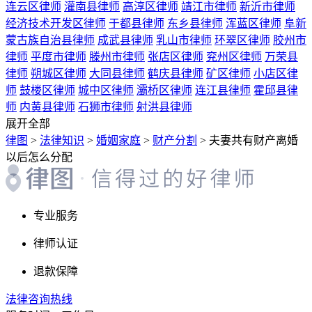
连云区律师
灌南县律师
高淳区律师
靖江市律师
新沂市律师
经济技术开发区律师
于都县律师
东乡县律师
浑蓝区律师
阜新
蒙古族自治县律师
成武县律师
乳山市律师
环翠区律师
胶州市
律师
平度市律师
滕州市律师
张店区律师
兖州区律师
万荣县
律师
朔城区律师
大同县律师
鹤庆县律师
矿区律师
小店区律
师
鼓楼区律师
城中区律师
灞桥区律师
连江县律师
霍邱县律
师
内黄县律师
石狮市律师
射洪县律师
展开全部
律图
>
法律知识
>
婚姻家庭
>
财产分割
>
夫妻共有财产离婚
以后怎么分配
专业服务
律师认证
退款保障
法律咨询热线