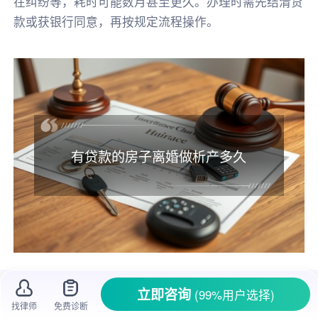
在纠纷等，耗时可能数月甚至更久。办理时需先结清贷
款或获银行同意，再按规定流程操作。
有贷款的房子离婚做析产多久
离婚
的时候，
财产分割
是个让人头疼的事
立即咨询
(99%用户选择)
儿，特别是有贷款的房子。很多夫妻都在为有贷
找律师
免费诊断