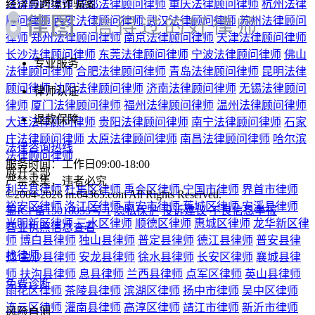
找律师
师
金沙县律师
安龙县律师
徐水县律师
长安区律师
襄城县律
师
扶沟县律师
息县律师
兰西县律师
点军区律师
英山县律师
免费诊断
雨花区律师
茶陵县律师
滨湖区律师
扬中市律师
吴中区律师
连云区律师
灌南县律师
高淳区律师
靖江市律师
新沂市律师
风险自测
经济技术开发区律师
于都县律师
东乡县律师
浑蓝区律师
阜新
免费
蒙古族自治县律师
成武县律师
乳山市律师
环翠区律师
胶州市
立即咨询
律师
平度市律师
滕州市律师
张店区律师
兖州区律师
万荣县
律师
朔城区律师
大同县律师
鹤庆县律师
矿区律师
小店区律
(99%用户选择)
师
鼓楼区律师
城中区律师
灞桥区律师
连江县律师
霍邱县律
师
内黄县律师
石狮市律师
射洪县律师
已经到底啦~
展开全部
还有疑问，建议直接问律师
6096
位律师在线
立即问律师
淮安用户4分钟前提交了咨询
13****4920用户3分钟前提交了咨询
宿迁用户1分钟前提交了咨询
泰州用户3分钟前提交了咨询
15****9311用户2分钟前提交了咨询