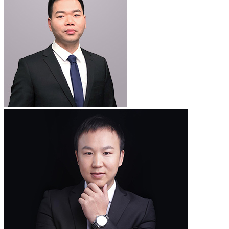
6,467
位律师在线
立即提问
热门城市
热门专长
区县推荐
北京律师
上海律师
广州律师
深圳律师
成都律师
重庆律师
杭
州律师
西安律师
武汉律师
苏州律师
郑州律师
南京律师
天津
律师
长沙律师
东莞律师
宁波律师
佛山律师
合肥律师
青岛律
师
昆明律师
沈阳律师
济南律师
无锡律师
厦门律师
福州律师