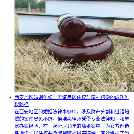
西安地区婚姻纠纷：无证房居住权与精神赔偿的成功维
权路径
在西安地区的婚姻法律事务中，涉及财产分割和过错赔
偿的案件屡见不鲜。侯浩亮律师凭借专业法律知识和丰
富办案经验，在一起分居18年的离婚案中，为女方创造
性地设立居住权并争取到精神损害赔偿，有效维护了当