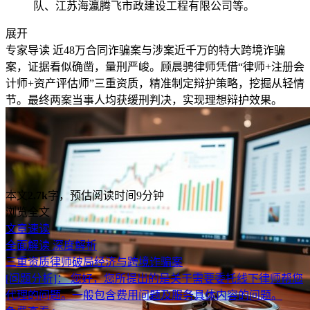
队、江苏海瀛腾飞市政建设工程有限公司等。
展开
专家导读
近48万合同诈骗案与涉案近千万的特大跨境诈骗
案，证据看似确凿，量刑严峻。顾晨骋律师凭借“律师+注册会
计师+资产评估师”三重资质，精准制定辩护策略，挖掘从轻情
节。最终两案当事人均获缓刑判决，实现理想辩护效果。
本文
2.7k
字，预估阅读时间9分钟
浏览全文
文章速读
全面解读
深度解析
三重资质律师破局经济与跨境诈骗案
[问题分析]：
您好，您所提出的是关于需要委托线下律师帮您
代理的问题。一般包含费用问题及服务具体内容的问题。