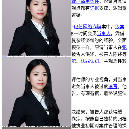
样，严谨地向法庭阐述被告人符合
缓刑适用条件
，论证对其适
用
缓刑
不致危害社会。他的每一个观点都有
证据
支撑，逻辑紧
密，如同精确的财务数据一般不容置疑。
而在江苏省XX湖县的特大境外
电信网络诈骗
案中，
涉案
金额
高达939万余元。顾晨骋律师第一时间会见
当事人
，凭借
曾经担任能源类央企法律顾问处理复杂经济纠纷的经验，全面
审阅卷宗材料，像拆解复杂的财务模型一样，厘清当事人在
犯
罪
链条中的地位与作用。他从同案被告人供述、被害人陈述等
海量证据中，挖掘出当事人作为
从犯
、
认罪认罚
、主观恶性较
小等关键从轻情节。
庭审中，顾晨骋律师以其资产评估师的专业视角，对当事
人在犯罪中的作用进行客观评估，避免当事人被过度
追责
。他
的辩护意见如同精准的资产评估报告，有理有据，最终说服法
院采纳。
最终，两起案件均取得理想判决结果，被告人都获得缓
刑。案件结束后，顾晨骋律师整理卷宗，按照自己独特的归档
逻辑将其存放。这种归档逻辑源自他执业初期对案件管理的探