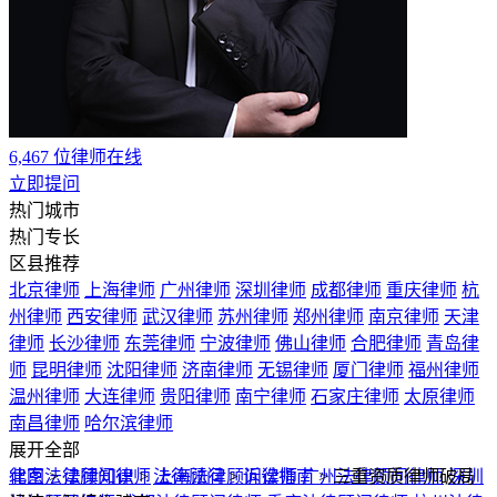
温州律师
大连律师
贵阳律师
南宁律师
石家庄律师
太原律师
南昌律师
哈尔滨律师
展开全部
北京法律顾问律师
律图
>
法律知识
>
法律顾问
上海法律顾问律师
>
诉讼指南
广州法律顾问律师
>
三重资质律师破局
深圳
法律顾问律师
经济与跨境诈骗案
成都法律顾问律师
重庆法律顾问律师
杭州法律
顾问律师
西安法律顾问律师
武汉法律顾问律师
苏州法律顾问
律师
郑州法律顾问律师
南京法律顾问律师
天津法律顾问律师
长沙法律顾问律师
东莞法律顾问律师
宁波法律顾问律师
佛山
专业服务
法律顾问律师
合肥法律顾问律师
青岛法律顾问律师
昆明法律
顾问律师
沈阳法律顾问律师
济南法律顾问律师
无锡法律顾问
律师认证
律师
厦门法律顾问律师
福州法律顾问律师
温州法律顾问律师
退款保障
大连法律顾问律师
贵阳法律顾问律师
南宁法律顾问律师
石家
庄法律顾问律师
太原法律顾问律师
南昌法律顾问律师
哈尔滨
法律咨询热线
法律顾问律师
服务时间：工作日09:00-18:00
展开全部
严禁采集，违者必究
利辛县律师
杜集区律师
禹会区律师
宁国市律师
界首市律师
©2004-2026 m.64365.com All Rights Reserved.
裕安区律师
洛江区律师
南安市律师
蕉城区律师
安溪县律师
蜀ICP备15018055号-1
隐私保护
投诉建议
不良信息举报
光明新区律师
三水区律师
顺德区律师
惠城区律师
龙华新区律
营业执照信息查看
师
博白县律师
独山县律师
普定县律师
德江县律师
普安县律