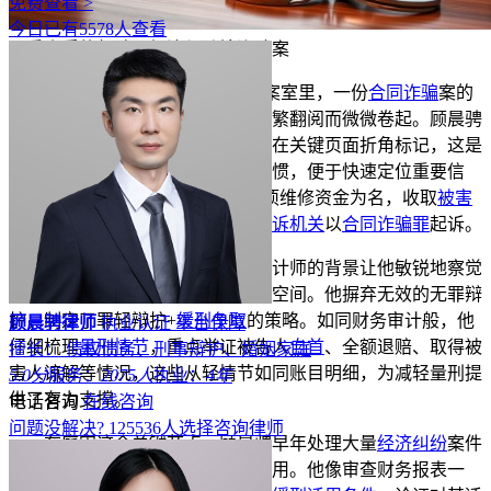
免费查看 >
今日已有5578人查看
三重资质律师破局经济与跨境诈骗案
在江苏省XX县人
民法
院的档案室里，一份
合同诈骗
案的
卷宗静静躺在架上，卷宗边缘因频繁翻阅而微微卷起。顾晨骋
律师在查看这份卷宗时，习惯性地在关键页面折角标记，这是
他在中国政法大学求学时养成的习惯，便于快速定位重要信
息。本案被告人CX以
代缴
住宅专项维修资金为名，收取
被害
人
近48万用于个人投资与消费，
公诉机关
以
合同诈骗罪
起诉。
顾晨骋律师介入后，其注册会计师的背景让他敏锐地察觉
到案件虽事实清晰，但
量刑
有从轻空间。他摒弃无效的无罪辩
护，制定了罪轻辩护+
缓刑争取
的策略。如同财务审计般，他
顾晨骋律师
执业认证
平台保障
仔细梳理
量刑情节
，重点举证被告人
自首
、全额退赔、取得被
擅长： 债权债务、刑事辩护、婚姻家庭
害人谅解等情况，这些从轻情节如同账目明细，为减轻量刑提
5.0分
服务：
2075人
执业：
4年
供了有力支撑。
电话咨询
在线咨询
问题没解决?
125536
人选择咨询律师
在庭审这个关键节点，顾晨骋早年处理大量
经济纠纷
案件
养成的严谨审查习惯发挥了重要作用。他像审查财务报表一