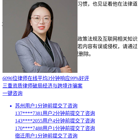
索，如今已成为他职业生涯的一种习惯，也见证着他在法律道
路上的成长与坚守。
立即免费测试
仅需1分钟
投诉/举报
免责声明：以上内容由律图网结合政策法规及互联网相关知识
整合，不代表平台的观点和立场。若内容有误或侵权，请通过
右侧【投诉/举报】联系我们更正或删除。
展开
6096
位律师在线
平均
3
分钟响应
99
%好评
三重资质律师破局经济与跨境诈骗案
一键咨询
苏州用户1分钟前提交了咨询
137****7381用户2分钟前提交了咨询
143****2055用户4分钟前提交了咨询
170****7488用户1分钟前提交了咨询
宿迁用户1分钟前提交了咨询