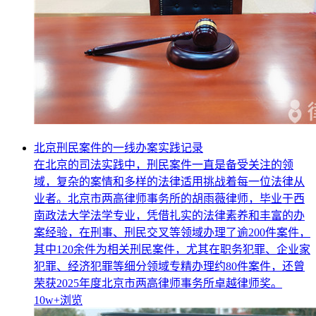
北京刑民案件的一线办案实践记录
在北京的司法实践中，刑民案件一直是备受关注的领
域，复杂的案情和多样的法律适用挑战着每一位法律从
业者。北京市两高律师事务所的胡雨薇律师，毕业于西
南政法大学法学专业，凭借扎实的法律素养和丰富的办
案经验，在刑事、刑民交叉等领域办理了逾200件案件，
其中120余件为相关刑民案件，尤其在职务犯罪、企业家
犯罪、经济犯罪等细分领域专精办理约80件案件，还曾
荣获2025年度北京市两高律师事务所卓越律师奖。
10w+
浏览