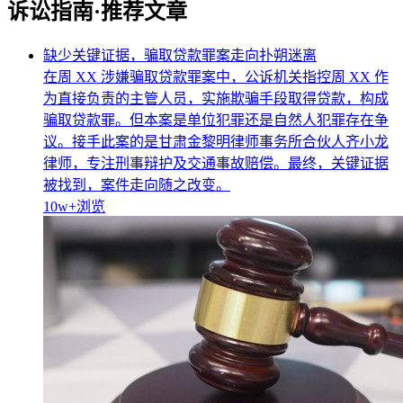
诉讼指南·推荐文章
缺少关键证据，骗取贷款罪案走向扑朔迷离
在周 XX 涉嫌骗取贷款罪案中，公诉机关指控周 XX 作
为直接负责的主管人员，实施欺骗手段取得贷款，构成
骗取贷款罪。但本案是单位犯罪还是自然人犯罪存在争
议。接手此案的是甘肃金黎明律师事务所合伙人齐小龙
律师，专注刑事辩护及交通事故赔偿。最终，关键证据
被找到，案件走向随之改变。
10w+
浏览