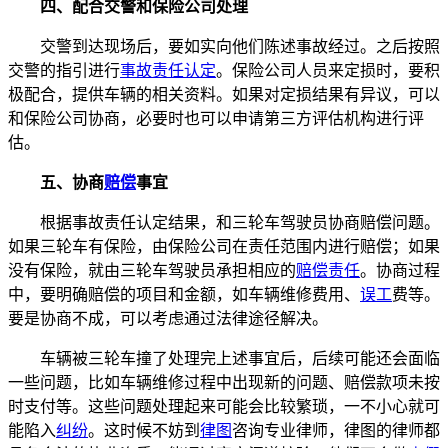
四、配合交警和保险公司处理
交警到达现场后，要如实向他们陈述事故经过。之后按照
交警的指引进行
事故责任认定
。保险公司人员来定损时，要积
极配合，提供车辆的相关资料。如果对定损结果有异议，可以
和保险公司协商，必要时也可以申请第三方评估机构进行评
估。
五、协商
赔偿
事宜
根据事故责任认定结果，和三轮车驾驶员协商赔偿问题。
如果三轮车有保险，由保险公司在责任范围内进行赔偿；如果
没有保险，就由三轮车驾驶员承担相应的
赔偿责任
。协商过程
中，要明确赔偿的项目和金额，如车辆维修费用、
误工
费等。
要是协商不成，可以考虑通过法律途径解决。
车辆被三轮车撞了处理完上述事宜后，后续可能还会面临
一些问题，比如车辆维修过程中出现新的问题、赔偿款项未按
时支付等。这些问题处理起来可能会比较繁琐，一不小心就可
能陷入
纠纷
。这时候不妨到
律图
咨询专业律师，律图的律师都