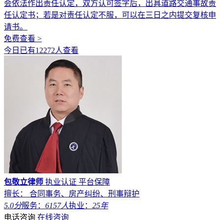
会依法作出责任认定，双方认可签字后，出具道路交通事故责
任认定书；若是对责任认定不服，可以在三日之内提交复核申
请书。
免费查看 >
今日已有12272人查看
包敬立律师
执业认证
平台保障
擅长： 合同事务、房产纠纷、刑事辩护
5.0分
服务：
6157人
执业：
25年
电话咨询
在线咨询