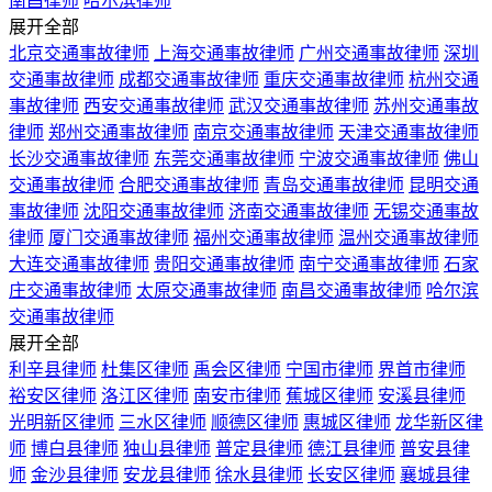
南昌律师
哈尔滨律师
展开全部
北京交通事故律师
上海交通事故律师
广州交通事故律师
深圳
交通事故律师
成都交通事故律师
重庆交通事故律师
杭州交通
事故律师
西安交通事故律师
武汉交通事故律师
苏州交通事故
律师
郑州交通事故律师
南京交通事故律师
天津交通事故律师
长沙交通事故律师
东莞交通事故律师
宁波交通事故律师
佛山
交通事故律师
合肥交通事故律师
青岛交通事故律师
昆明交通
事故律师
沈阳交通事故律师
济南交通事故律师
无锡交通事故
律师
厦门交通事故律师
福州交通事故律师
温州交通事故律师
大连交通事故律师
贵阳交通事故律师
南宁交通事故律师
石家
庄交通事故律师
太原交通事故律师
南昌交通事故律师
哈尔滨
交通事故律师
展开全部
利辛县律师
杜集区律师
禹会区律师
宁国市律师
界首市律师
裕安区律师
洛江区律师
南安市律师
蕉城区律师
安溪县律师
光明新区律师
三水区律师
顺德区律师
惠城区律师
龙华新区律
师
博白县律师
独山县律师
普定县律师
德江县律师
普安县律
师
金沙县律师
安龙县律师
徐水县律师
长安区律师
襄城县律