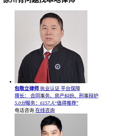
包敬立律师
执业认证
平台保障
擅长： 合同事务、房产纠纷、刑事辩护
5.0分
服务：
6157人
“值得推荐”
电话咨询
在线咨询