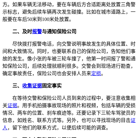
方。如果车辆无法移动，要在车辆后方合适距离处放置三角警
示标志，避免后续车辆再次发生碰撞。比如在城市道路上，一
般要在车后50米到100米处放置。
二、及时
报警
与通知保险公司
尽快拨打报警电话，向交警说明事故发生的具体位置、时
间和大致情况。同时，也要联系自己的保险公司，告知他们事
故的发生。像小张的车被三轮车撞了，他第一时间报了警和通
知保险公司，后续处理就顺利很多。交警会到现场进行勘查，
确定事故责任，保险公司也会安排人员来
定损
。
三、
收集证据
固定事实
在等待交警和保险公司人员到来的过程中，要注意收集相
关
证据
。用手机拍摄事故现场的照片和视频，包括车辆的受损
情况、两车的位置、刹车痕迹等。还要记录下三轮车驾驶员的
信息，如姓名、联系方式等。另外，也可以寻找现场的目击
证
人
，留下他们的联系方式，以便后续可能的调查。