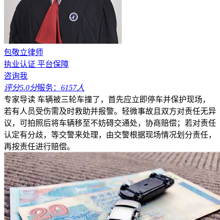
包敬立律师
执业认证
平台保障
咨询我
评分5.0分
服务：
6157人
专家导读
车辆被三轮车撞了，首先应立即停车并保护现场，
若有人员受伤需及时救助并报警。轻微事故且双方对责任无异
议，可拍照后将车辆移至不妨碍交通处，协商赔偿；若对责任
认定有分歧，等交警来处理，由交警根据现场情况划分责任，
再按责任进行赔偿。