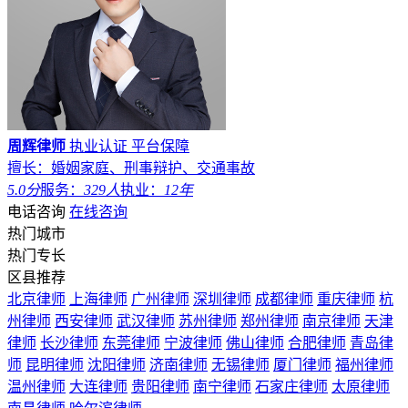
周辉律师
执业认证
平台保障
擅长：婚姻家庭、刑事辩护、交通事故
5.0分
服务：
329人
执业：
12年
电话咨询
在线咨询
热门城市
热门专长
区县推荐
北京律师
上海律师
广州律师
深圳律师
成都律师
重庆律师
杭
州律师
西安律师
武汉律师
苏州律师
郑州律师
南京律师
天津
律师
长沙律师
东莞律师
宁波律师
佛山律师
合肥律师
青岛律
师
昆明律师
沈阳律师
济南律师
无锡律师
厦门律师
福州律师
温州律师
大连律师
贵阳律师
南宁律师
石家庄律师
太原律师