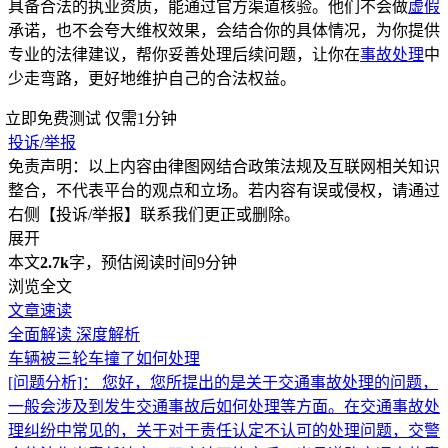
具备合法的执业资质，能通过官方渠道核验。他们不会做
虚假
承诺，也不会夸大维权效果，会结合你的具体情况，为你提供
专业的法律建议，帮你妥善处理后续问题，让你在
事故处理
中
少走弯路，更好地维护自己的合法权益。
立即免费测试
仅需1分钟
投诉/举报
免责声明：以上内容由律图网结合政策法规及互联网相关知识
整合，不代表平台的观点和立场。若内容有误或侵权，请通过
右侧【投诉/举报】联系我们更正或删除。
展开
本文
2.7k
字，预估阅读时间9分钟
浏览全文
文章速读
全面解读
深度解析
车辆被三轮车撞了如何处理
[问题分析]：
您好，您所提出的是关于交通事故处理的问题，
一般会涉及到发生交通事故后如何处理等方面。在交通事故处
理纠纷中常见的，关于对于责任认定不认可的处理问题，交警