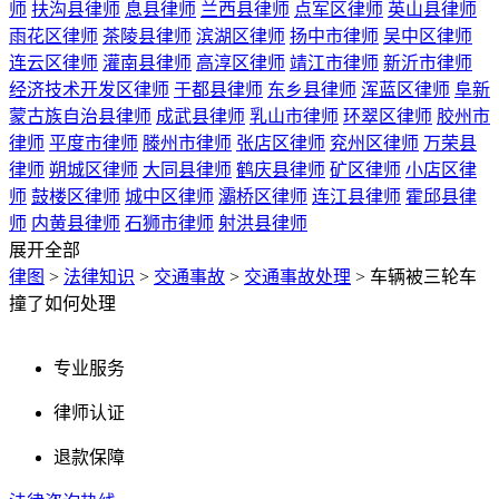
师
扶沟县律师
息县律师
兰西县律师
点军区律师
英山县律师
雨花区律师
茶陵县律师
滨湖区律师
扬中市律师
吴中区律师
连云区律师
灌南县律师
高淳区律师
靖江市律师
新沂市律师
经济技术开发区律师
于都县律师
东乡县律师
浑蓝区律师
阜新
蒙古族自治县律师
成武县律师
乳山市律师
环翠区律师
胶州市
律师
平度市律师
滕州市律师
张店区律师
兖州区律师
万荣县
律师
朔城区律师
大同县律师
鹤庆县律师
矿区律师
小店区律
师
鼓楼区律师
城中区律师
灞桥区律师
连江县律师
霍邱县律
师
内黄县律师
石狮市律师
射洪县律师
展开全部
律图
>
法律知识
>
交通事故
>
交通事故处理
>
车辆被三轮车
撞了如何处理
专业服务
律师认证
退款保障