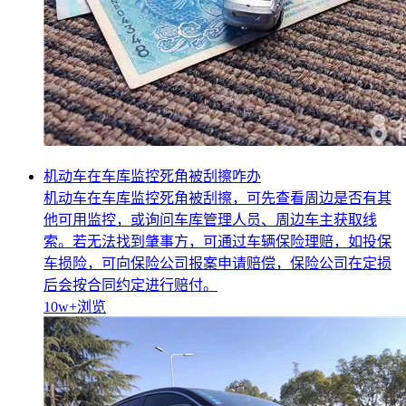
机动车在车库监控死角被刮擦咋办
机动车在车库监控死角被刮擦，可先查看周边是否有其
他可用监控，或询问车库管理人员、周边车主获取线
索。若无法找到肇事方，可通过车辆保险理赔，如投保
车损险，可向保险公司报案申请赔偿，保险公司在定损
后会按合同约定进行赔付。
10w+
浏览