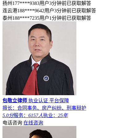
扬州177****9383用户3分钟前已获取解答
连云港188****9642用户3分钟前已获取解答
泰州188****7235用户1分钟前已获取解答
包敬立律师
执业认证
平台保障
擅长：合同事务、房产纠纷、刑事辩护
5.0分
服务：
6157人
执业：
25年
电话咨询
在线咨询