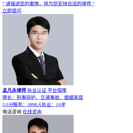
“ 请描述您的案情，将为您安排合适的律师 ”
立即提问
孟凡永律师
执业认证
平台保障
擅长：刑事辩护、交通事故、婚姻家庭
5.0分
服务：
3898人
执业：
14年
电话咨询
在线咨询