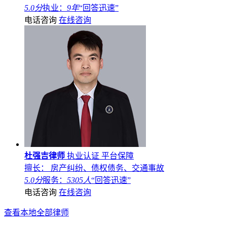
5.0分
执业：
9年
“回答迅速”
电话咨询
在线咨询
杜强吉律师
执业认证
平台保障
擅长： 房产纠纷、债权债务、交通事故
5.0分
服务：
5305人
“回答迅速”
电话咨询
在线咨询
查看本地全部律师