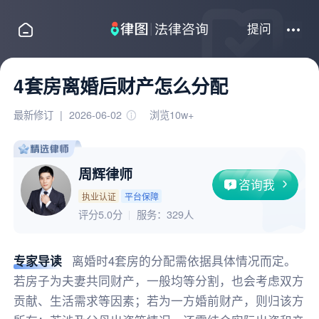
提问
4套房离婚后财产怎么分配
最新修订
|
2026-06-02
浏览10w+
周辉律师
咨询我
执业认证
平台保障
评分5.0分
服务：
329人
专家导读
离婚时4套房的分配需依据具体情况而定。
若房子为夫妻共同财产，一般均等分割，也会考虑双方
贡献、生活需求等因素；若为一方婚前财产，则归该方