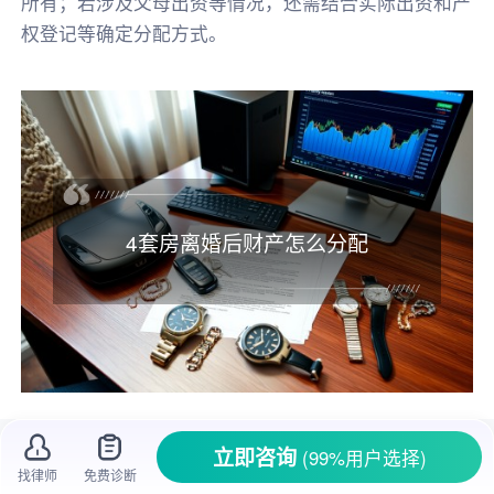
所有；若涉及父母出资等情况，还需结合实际出资和产
权登记等确定分配方式。
4套房离婚后财产怎么分配
很多夫妻在生活中难免会遇到
感情破裂
走向
立即咨询
(99%用户选择)
离婚
的情况，而离婚时
财产分割
往往是让人头疼
找律师
免费诊断