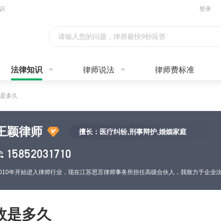
识
登录
请输入您的问题，律师最快9秒应答
法律知识
律师说法
律师费标准
是多久
王颖律师
擅长：医疗纠纷,刑事辩护,婚姻家庭
15852031710
效是多久