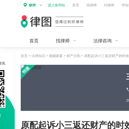
徐州
进入徐州站
首页
找律师
问律师
学知
首页
找律师
法律咨询
首页
>
法律知识
>
婚姻家庭
>
财产分割
>
原配起诉小三返还财产的时效
资讯
原配起诉小三返还财产的时