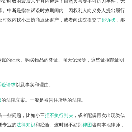
诉讼时效的最后六个月内遭遇了自然灾害等不可抗力事件，无
算。中断是指在诉讼时效期间内，因权利人向义务人提出履行
讼时效内找小三协商返还财产，或者向法院提交了
起诉状
，那
转账的记录、购买物品的凭证、聊天记录等，这些证据能证明
诉讼请求
以及事实和理由。
权
的法院立案。一般是被告住所地的法院。
临一些问题，比如小三
拒不执行判决
，或者配偶再次出现类似
要专业的
法律知识
和经验。这时候不妨到
律图
咨询本地律师，