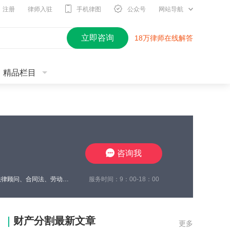
注册
律师入驻
手机律图
公众号
网站导航
立即咨询
18万律师在线解答
精品栏目
咨询我
服务时间：9：00-18：00
2010年开始进入律师行业，现在江苏思言律师事务所担任高级合伙人，我致力于企业法律顾问、合同法、劳动纠纷、工伤待遇赔偿、交通事故与保险合同研究、婚姻家事传承研究。至今累计承办1700余起案件，成功地维护了众多当事人的合法权益，取得了一系列出色的成绩，赢得了广大当事人的充分信赖及肯定。我在2024年10月份被评定为三级律师职称，我将继续要求自己勤勉尽责，注重熏陶品行与职业道德修养，为委托人提供了高效
财产分割最新文章
更多