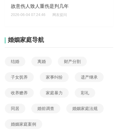
故意伤人致人重伤是判几年
2026-06-04 07:24:46
网友提问
故意伤害让他人伤残法院会怎么判
2026-06-04 07:22:09
网友提问
婚姻家庭导航
故意伤害造成重伤逃逸怎样处罚
2026-06-04 07:15:37
网友提问
结婚
离婚
财产分割
团伙抢劫几万如何量刑
2026-06-04 09:57:33
网友提问
子女抚养
家事纠纷
遗产继承
持刀抢劫数额为45万有什么处罚
收养赡养
家庭暴力
彩礼
2026-06-04 08:41:39
网友提问
入户抢劫数额为8万的量刑是什么
同居
婚前调查
婚姻家庭法规
2026-06-04 08:15:56
网友提问
婚姻家庭案例