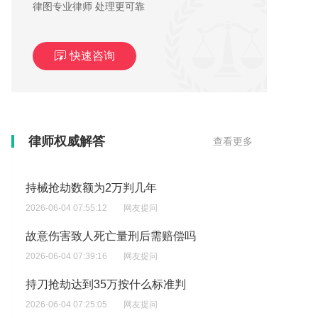
律图专业律师 处理更可靠
快速咨询
持械抢劫数额为75万该如何处理
律师权威解答
查看更多
2026-06-04 08:07:41
网友提问
持械抢劫数额为2万判几年
2026-06-04 07:55:12
网友提问
故意伤害致人死亡量刑后需赔偿吗
2026-06-04 07:39:16
网友提问
持刀抢劫达到35万按什么标准判
2026-06-04 07:25:05
网友提问