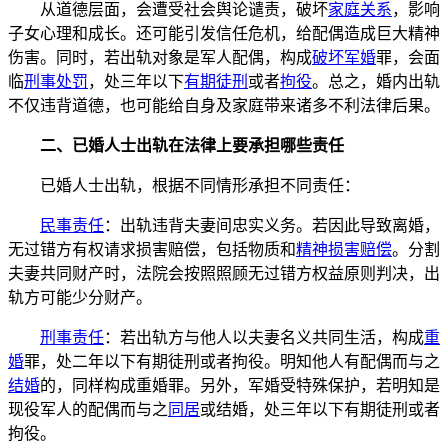
从道德层面，会遭受社会舆论谴责，破坏
家庭关系
，影响
子女心理和成长。还可能引发信任危机，给配偶造成巨大精神
伤害。同时，若出轨对象是军人配偶，构成
破坏军婚
罪，会面
临
刑事处罚
，处三年以下
有期徒刑
或者
拘役
。总之，婚内出轨
不仅违背道德，也可能给自身及家庭带来诸多不利法律后果。
二、已婚人士出轨在法律上要承担哪些责任
已婚人士出轨，根据不同情形承担不同责任：
民事责任
：出轨违背夫妻间忠实义务。若因此导致离婚，
无过错方有权请求损害赔偿，包括物质和
精神损害赔偿
。分割
夫妻共同财产时，法院会按照照顾无过错方权益原则判决，出
轨方可能少分财产。
刑事责任
：若出轨方与他人以夫妻名义共同生活，构成
重
婚
罪，处二年以下有期徒刑或者拘役。明知他人有配偶而与之
结婚
的，同样构成重婚罪。另外，军婚受特殊保护，若明知是
现役军人的配偶而与之
同居
或结婚，处三年以下有期徒刑或者
拘役。