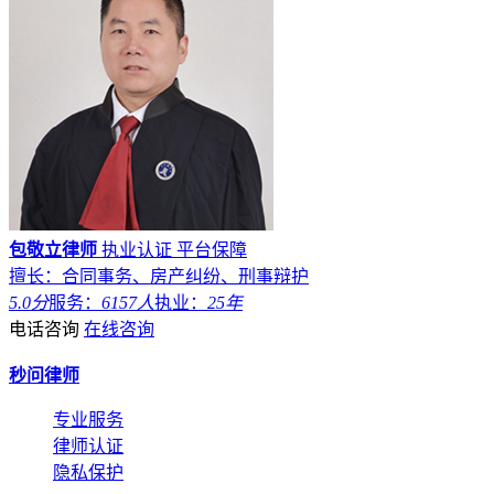
包敬立律师
执业认证
平台保障
擅长：合同事务、房产纠纷、刑事辩护
5.0分
服务：
6157人
执业：
25年
电话咨询
在线咨询
秒问律师
专业服务
律师认证
隐私保护