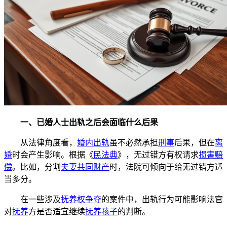
一、已婚人士出轨之后会面临什么后果
从法律角度看，
婚内出轨
虽不必然承担
刑事
后果，但在
离
婚
时会产生影响。根据《
民法典
》，无过错方有权请求
损害赔
偿
。比如，分割
夫妻共同财产
时，法院可倾向于给无过错方适
当多分。
在一些涉及
抚养权争夺
的案件中，出轨行为可能影响法官
对
抚养
方是否适宜继续
抚养孩子
的判断。