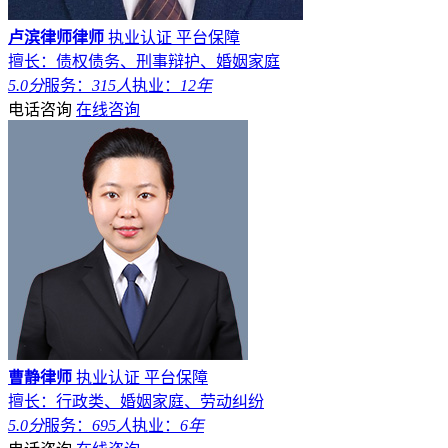
卢滨律师律师
执业认证
平台保障
擅长：债权债务、刑事辩护、婚姻家庭
5.0分
服务：
315人
执业：
12年
电话咨询
在线咨询
曹静律师
执业认证
平台保障
擅长：行政类、婚姻家庭、劳动纠纷
5.0分
服务：
695人
执业：
6年