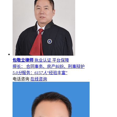
包敬立律师
执业认证
平台保障
擅长： 合同事务、房产纠纷、刑事辩护
5.0分
服务：
6157人
“经验丰富”
电话咨询
在线咨询