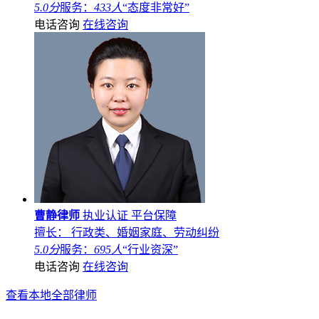
5.0分
服务：
433人
“态度非常好”
电话咨询
在线咨询
曹静律师
执业认证
平台保障
擅长： 行政类、婚姻家庭、劳动纠纷
5.0分
服务：
695人
“行业资深”
电话咨询
在线咨询
查看本地全部律师