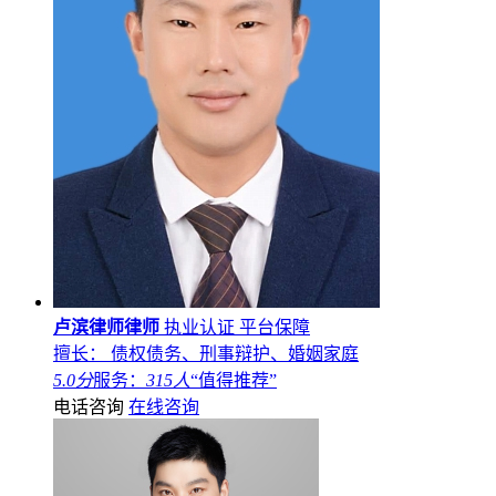
卢滨律师律师
执业认证
平台保障
擅长： 债权债务、刑事辩护、婚姻家庭
5.0分
服务：
315人
“值得推荐”
电话咨询
在线咨询