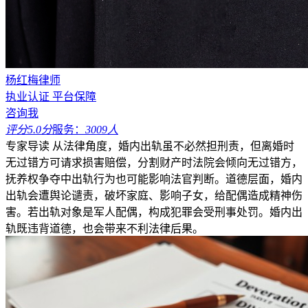
杨红梅律师
执业认证
平台保障
咨询我
评分5.0分
服务：
3009人
专家导读
从法律角度，婚内出轨虽不必然担刑责，但离婚时
无过错方可请求损害赔偿，分割财产时法院会倾向无过错方，
抚养权争夺中出轨行为也可能影响法官判断。道德层面，婚内
出轨会遭舆论谴责，破坏家庭、影响子女，给配偶造成精神伤
害。若出轨对象是军人配偶，构成犯罪会受刑事处罚。婚内出
轨既违背道德，也会带来不利法律后果。