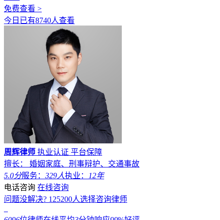
免费查看 >
今日已有8740人查看
周辉律师
执业认证
平台保障
擅长： 婚姻家庭、刑事辩护、交通事故
5.0分
服务：
329人
执业：
12年
电话咨询
在线咨询
问题没解决?
125200
人选择咨询律师
6096
位律师在线
平均
3
分钟响应
99
%好评