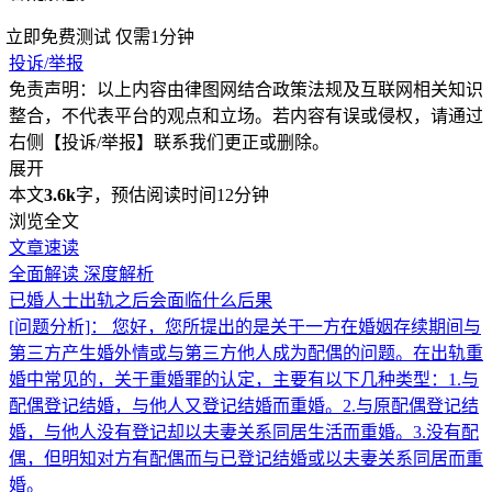
立即免费测试
仅需1分钟
投诉/举报
免责声明：以上内容由律图网结合政策法规及互联网相关知识
整合，不代表平台的观点和立场。若内容有误或侵权，请通过
右侧【投诉/举报】联系我们更正或删除。
展开
本文
3.6k
字，预估阅读时间12分钟
浏览全文
文章速读
全面解读
深度解析
已婚人士出轨之后会面临什么后果
[问题分析]：
您好，您所提出的是关于一方在婚姻存续期间与
第三方产生婚外情或与第三方他人成为配偶的问题。在出轨重
婚中常见的，关于重婚罪的认定，主要有以下几种类型：1.与
配偶登记结婚，与他人又登记结婚而重婚。2.与原配偶登记结
婚，与他人没有登记却以夫妻关系同居生活而重婚。3.没有配
偶，但明知对方有配偶而与已登记结婚或以夫妻关系同居而重
婚。