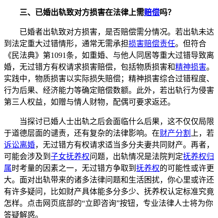
三、已婚出轨致对方损害在法律上需
赔偿
吗？
已婚者出轨致对方损害，是否赔偿需分情况。若出轨未达
到法定重大过错情形，通常无需承担
损害赔偿责任
。但符合
《民法典》第1091条，如重婚、与他人同居等重大过错导致离
婚，无过错方有权请求损害赔偿，包括物质损害和
精神损害
。
实践中，物质损害以实际损失赔偿；精神损害综合过错程度、
行为后果、经济能力等确定赔偿数额。此外，若出轨行为侵害
第三人权益，如赠与情人财物，配偶可要求返还。
当探讨已婚人士出轨之后会面临什么后果，这不仅仅局限
于道德层面的谴责，还有复杂的法律影响。在
财产分割
上，若
诉讼离婚
，无过错方有权请求适当多分夫妻共同财产。再者，
可能会涉及到
子女抚养权
问题，出轨情况是法院判定
抚养权归
属
时考量的因素之一，无过错方争取到
抚养权
的可能性或许更
大。面对出轨带来的诸多法律问题和生活困扰，你心里或许还
有许多疑问，比如财产具体能多分多少、抚养权认定标准究竟
怎样。点击网页底部的“立即咨询”按钮，专业法律人士将为你
答疑解惑。