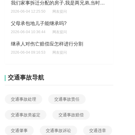
父母承包地儿子能继承吗?
2026-06-04 10:36:44
网友提问
继承人对伤亡赔偿应怎样进行分割
2026-06-04 09:16:53
网友提问
老公欠钱老婆也被一起起诉该怎么办?
2026-06-04 17:19:28
网友提问
昨天问银行客服才知道又偷偷贷了40万,这40万我是不知情的,他又偷偷贷了40万,是两个人签字的,另外房子抵押40万,老公瞒着我外面欠很多债?
交通事故导航
2026-06-04 16:14:15
网友提问
我要起诉女儿我生重病不给写起诉状多少钱?
交通事故处理
交通事故责任
2026-06-04 15:23:38
网友提问
我和前夫离婚10多年，土地在前夫一本子上，土地征收青苗补偿，土地补偿这个问谁要?
交通事故类鉴定
交通事故赔偿
2026-06-04 14:56:25
网友提问
交通肇事
交通事故诉讼
交通违章
车祸去世子女怎么分配?