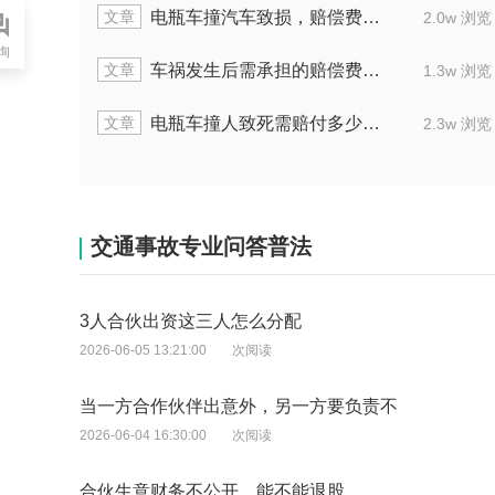
文章
用如何算
拖欠停车费不交，车被划伤了怎么
2.0w 浏览
询
文章
用是什么
因交通逃逸伤者住院要赔偿多少
1.3w 浏览
文章
多少费用
碰上无赔偿能力的交通肇事人如何
2.3w 浏览
交通事故专业问答普法
3人合伙出资这三人怎么分配
2026-06-05 13:21:00
次阅读
当一方合作伙伴出意外，另一方要负责不
2026-06-04 16:30:00
次阅读
合伙生意财务不公开，能不能退股