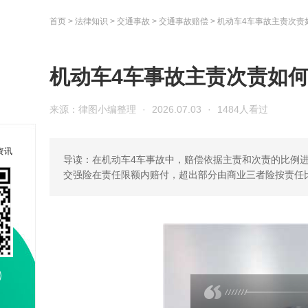
首页
>
法律知识
>
交通事故
>
交通事故赔偿
>
机动车4车事故主责次责
机动车4车事故主责次责如
来源：律图小编整理
·
2026.07.03
·
1484人看过
资讯
导读：在机动车4车事故中，赔偿依据主责和次责的比例进
交强险在责任限额内赔付，超出部分由商业三者险按责任