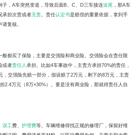
子，A车突然变道，导致后面B、C、D三车接连
追尾
，那A车
况承担次责或者
无责
。责任
认定书
是赔偿的重要依据，拿到手
申请复核。
一般都买了保险，主要是交强险和商业险。交强险会在责任限
险或者
责任人
承担。比如4车事故中，主责方承担70%的责任，
万元，交强险先赔一部分，假设赔了2万元，剩下的8万元，主责
承担2.4万元（8万×30%）。要是没有商业险，那就得责任人自
、
误工
费、
护理费
等。车辆维修得找正规的修理厂，保留好维