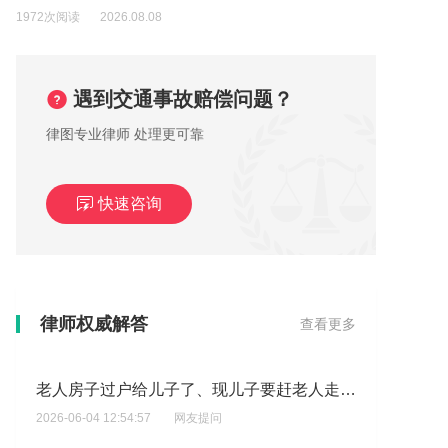
1972次阅读
2026.08.08
遇到交通事故赔偿问题？
律图专业律师 处理更可靠
快速咨询
想了解,我们家事拆迁分配的房子?
2026-06-04 13:25:00
网友提问
律师权威解答
查看更多
老人房子过户给儿子了、现儿子要赶老人走！?
2026-06-04 12:54:57
网友提问
我们家事拆迁分配的房子,我是两兄弟,当时分房子的时候,写好老人,由老大养,现在,老大死了,老人要收回分我的房子?
2026-06-04 12:25:50
网友提问