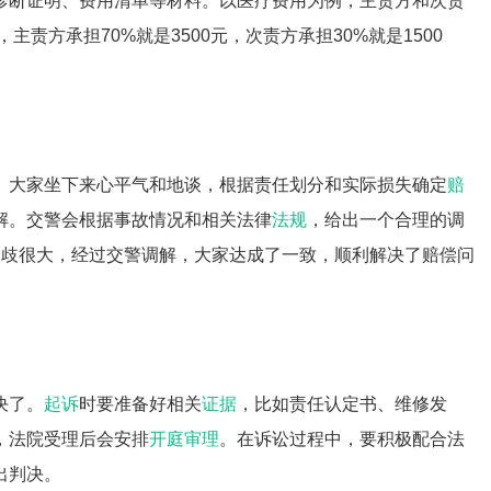
诊断证明、费用清单等材料。以医疗费用为例，主责方和次责
元，主责方承担70%就是3500元，次责方承担30%就是1500
。大家坐下来心平气和地谈，根据责任划分和实际损失确定
赔
解。交警会根据事故情况和相关法律
法规
，给出一个合理的调
分歧很大，经过交警调解，大家达成了一致，顺利解决了赔偿问
决了。
起诉
时要准备好相关
证据
，比如责任认定书、维修发
，法院受理后会安排
开庭审理
。在诉讼过程中，要积极配合法
出判决。