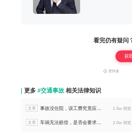
看完仍有疑问
获
更快速
更多
#交通事故
相关法律知识
文章
该怎么算
电动车与轿车相撞，应以什么方式
1.5w 浏览
文章
父母赔偿
货车非营运出事故，停运损失找
2.0w 浏览