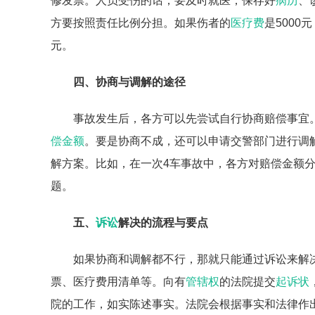
修发票。人员受伤的话，要及时就医，保存好
病历
、
方要按照责任比例分担。如果伤者的
医疗费
是5000
元。
四、协商与调解的途径
事故发生后，各方可以先尝试自行协商赔偿事宜
偿金额
。要是协商不成，还可以申请交警部门进行调
解方案。比如，在一次4车事故中，各方对赔偿金额
题。
五、
诉讼
解决的流程与要点
如果协商和调解都不行，那就只能通过诉讼来解
票、医疗费用清单等。向有
管辖权
的法院提交
起诉状
院的工作，如实陈述事实。法院会根据事实和法律作