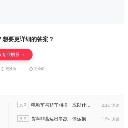
？想要更详细的答案？
取专业解答
更准确
更全面
文章
赔偿
谁来承担交通事故里产生的伤残费用
2.1w 浏览
文章
谁赔
交通理赔出现，误工费应找何人赔偿
1.9w 浏览