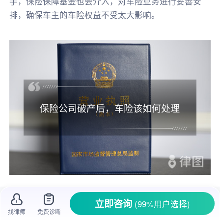
手，保险保障基金也会介入，对车险业务进行妥善安
排，确保车主的车险权益不受太大影响。
保险公司破产后，车险该如何处理
买了车险，心里就像有了个保障，开车上路
立即咨询
(99%用户选择)
也更安心。但要是保险公司突然破产了，这车险
找律师
免费诊断