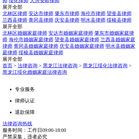
师
绥化律师
大兴安岭律师
展开全部
北林区律师
安达市律师
肇东市律师
海伦市律师
望奎县律师
兰西县律师
青冈县律师
庆安县律师
明水县律师
绥棱县律师
展开全部
北林区婚姻家庭律师
安达市婚姻家庭律师
肇东市婚姻家庭律
师
海伦市婚姻家庭律师
望奎县婚姻家庭律师
兰西县婚姻家庭
律师
青冈县婚姻家庭律师
庆安县婚姻家庭律师
明水县婚姻家
庭律师
绥棱县婚姻家庭律师
展开全部
首页
>
法律咨询
>
黑龙江法律咨询
>
黑龙江绥化法律咨询
>
黑龙江绥化婚姻家庭法律咨询
专业服务
律师认证
退款保障
法律咨询热线
服务时间：工作日09:00-18:00
严禁采集，违者必究