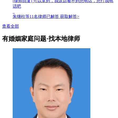
[律师回复] 可以拿到，我这边看不到您电话，您打我电
话吧
朱继柱等
11
名律师已解答
获取解答>
查看全部
有婚姻家庭问题
·找本地律师