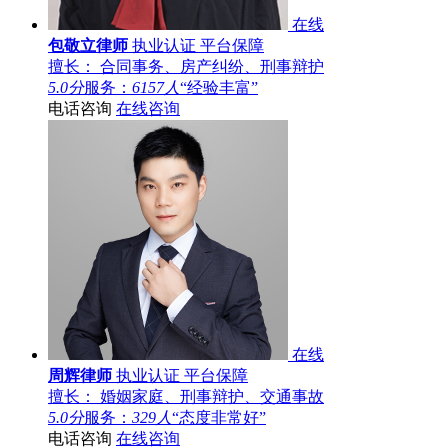
在线
包敬立律师
执业认证
平台保障
擅长： 合同事务、房产纠纷、刑事辩护
5.0分
服务：
6157人
“经验丰富”
电话咨询
在线咨询
在线
周辉律师
执业认证
平台保障
擅长： 婚姻家庭、刑事辩护、交通事故
5.0分
服务：
329人
“态度非常好”
电话咨询
在线咨询