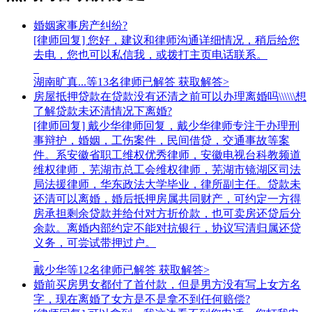
婚姻家事房产纠纷?
[律师回复] 您好，建议和律师沟通详细情况，稍后给您
去电，您也可以私信我，或拨打主页电话联系。
湖南旷真...等
13
名律师已解答
获取解答>
房屋抵押贷款在贷款没有还清之前可以办理离婚吗\\\\\\想
了解贷款未还清情况下离婚?
[律师回复] 戴少华律师回复，戴少华律师专注于办理刑
事辩护，婚姻，工伤案件，民间借贷，交通事故等案
件。系安徽省职工维权优秀律师，安徽电视台科教频道
维权律师，芜湖市总工会维权律师，芜湖市镜湖区司法
局法援律师，华东政法大学毕业，律所副主任。贷款未
还清可以离婚，婚后抵押房属共同财产，可约定一方得
房承担剩余贷款并给付对方折价款，也可卖房还贷后分
余款。离婚内部约定不能对抗银行，协议写清归属还贷
义务，可尝试带押过户。
戴少华等
12
名律师已解答
获取解答>
婚前买房男女都付了首付款，但是男方没有写上女方名
字，现在离婚了女方是不是拿不到任何赔偿?