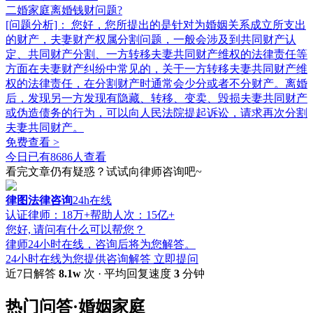
二婚家庭离婚钱财问题?
[问题分析]：
您好，您所提出的是针对为婚姻关系成立所支出
的财产，夫妻财产权属分割问题，一般会涉及到共同财产认
定、共同财产分割、一方转移夫妻共同财产维权的法律责任等
方面在夫妻财产纠纷中常见的，关于一方转移夫妻共同财产维
权的法律责任，在分割财产时通常会少分或者不分财产。离婚
后，发现另一方发现有隐藏、转移、变卖、毁损夫妻共同财产
或伪造债务的行为，可以向人民法院提起诉讼，请求再次分割
夫妻共同财产。
免费查看 >
今日已有8686人查看
看完文章仍有疑惑？试试向律师咨询吧~
律图法律咨询
24h在线
认证律师：
18万+
帮助人次：
15亿+
您好, 请问有什么可以帮您？
律师24小时在线，咨询后将为您解答。
24小时在线为您提供咨询解答
立即提问
近7日解答
8.1w
次 · 平均回复速度
3
分钟
热门问答·婚姻家庭