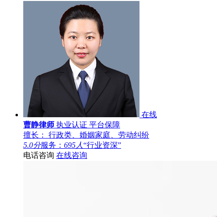
在线
曹静律师
执业认证
平台保障
擅长： 行政类、婚姻家庭、劳动纠纷
5.0分
服务：
695人
“行业资深”
电话咨询
在线咨询