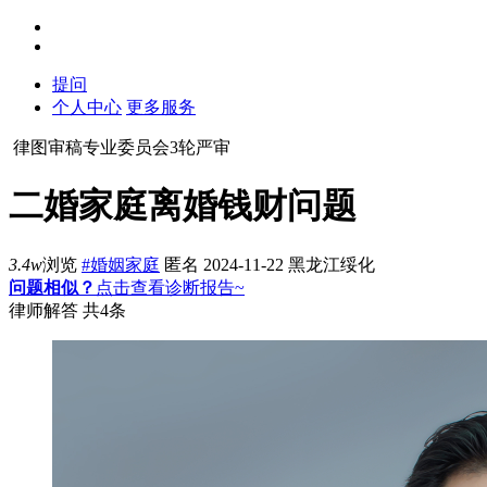
提问
个人中心
更多服务
律图审稿专业委员会3轮严审
二婚家庭离婚钱财问题
3.4w
浏览
#婚姻家庭
匿名
2024-11-22
黑龙江绥化
问题相似？
点击查看诊断报告~
律师解答
共4条