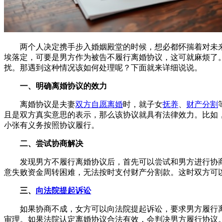
两个人决定携手步入婚姻殿堂的时候，想必都怀揣着对未
埃落定，可要是男方作为被告不履行离婚协议，这可就麻烦了
扰。那遇到这种情况该如何处理呢？下面就来详细说说。
一、明确离婚协议的效力
离婚协议是夫妻
双方自愿离婚
时，就子女
抚养
、
财产分割
且是双方真实意思的表示，那么该协议就具有法律效力。比如
小张有义务按照协议履行。
二、尝试协商解决
发现男方不履行离婚协议后，首先可以尝试和男方进行协
意失败资金周转困难，无法按时支付财产分割款。这时双方可
三、
向法院提起诉讼
如果协商不成，女方可以向法院提起诉讼，要求男方履行
审理。如果法院认定离婚协议合法有效，会判决男方履行协议