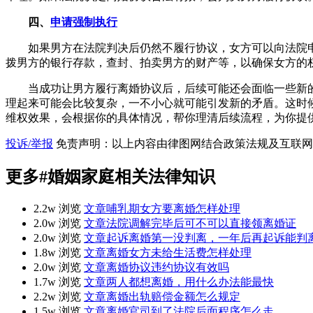
四、
申请强制执行
如果男方在法院判决后仍然不履行协议，女方可以向法院
拨男方的银行存款，查封、拍卖男方的财产等，以确保女方的
当成功让男方履行离婚协议后，后续可能还会面临一些新
理起来可能会比较复杂，一不小心就可能引发新的矛盾。这时
维权效果，会根据你的具体情况，帮你理清后续流程，为你提
投诉/举报
免责声明：以上内容由律图网结合政策法规及互联网
更多
#婚姻家庭
相关法律知识
2.2w 浏览
文章
哺乳期女方要离婚怎样处理
2.0w 浏览
文章
法院调解完毕后可不可以直接领离婚证
2.0w 浏览
文章
起诉离婚第一没判离，一年后再起诉能判
1.8w 浏览
文章
离婚女方未给生活费怎样处理
2.0w 浏览
文章
离婚协议违约协议有效吗
1.7w 浏览
文章
两人都想离婚，用什么办法能最快
2.2w 浏览
文章
离婚出轨赔偿金额怎么规定
1.5w 浏览
文章
离婚官司到了法院后面程序怎么走