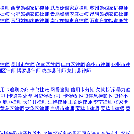
律师
西安婚姻家庭律师
武汉婚姻家庭律师
苏州婚姻家庭律师
律师
合肥婚姻家庭律师
青岛婚姻家庭律师
昆明婚姻家庭律师
律师
贵阳婚姻家庭律师
南宁婚姻家庭律师
石家庄婚姻家庭律
律师
吴川市律师
茂南区律师
电白区律师
高州市律师
化州市律
阳区律师
博罗县律师
惠东县律师
龙门县律师
用卡逾期协商
停息挂账
网贷逾期
信用卡分期
欠款起诉
暴力催
信用卡逾期处理
网贷催收
信用卡催收
网贷停息挂账
网贷还不
师
庞坤律师
大竹县律师
汪艳律师
王文娟律师
李宁律师
张家港
黄岛区律师
龙华区律师
白银市律师
宝鸡市律师
宝鸡市律师
黄
怎样争取孩子抚养权
老婆起诉离婚我不同意法官会怎么判
起诉