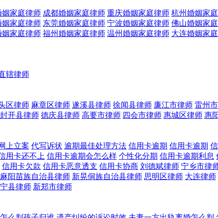
婚姻家庭律师
成都婚姻家庭律师
重庆婚姻家庭律师
杭州婚姻家庭
婚姻家庭律师
东莞婚姻家庭律师
宁波婚姻家庭律师
佛山婚姻家庭
婚姻家庭律师
福州婚姻家庭律师
温州婚姻家庭律师
大连婚姻家庭
直辖律师
头区律师
麻章区律师
遂溪县律师
徐闻县律师
廉江市律师
雷州市
封开县律师
德庆县律师
高要市律师
四会市律师
惠城区律师
惠
网上立案
代写诉状
逾期最佳处理方法
信用卡逾期
信用卡逾期
信
信用卡还不上
信用卡逾期会怎么样
个性化分期
信用卡逾期利息
信用卡欠款
信用卡恶意透支
信用卡协商
刘德斌律师
宁乡市律
麻阳苗族自治县律师
新晃侗族自治县律师
思明区律师
大连律师
宁县律师
新郑市律师
怎么判孩子归谁
遗产纠纷的诉讼时效
夫妻一方出轨离婚怎么判