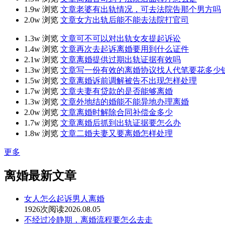
1.9w 浏览
文章
老婆有出轨情况，可去法院告那个男方吗
2.0w 浏览
文章
女方出轨后能不能去法院打官司
1.3w 浏览
文章
可不可以对出轨女友提起诉讼
1.4w 浏览
文章
再次去起诉离婚要用到什么证件
2.1w 浏览
文章
离婚提供过期出轨证据有效吗
1.3w 浏览
文章
写一份有效的离婚协议找人代笔要花多少
1.5w 浏览
文章
离婚诉前调解被告不出现怎样处理
1.7w 浏览
文章
夫妻有贷款的是否能够离婚
1.3w 浏览
文章
外地结的婚能不能异地办理离婚
2.0w 浏览
文章
离婚时解除合同补偿金多少
1.7w 浏览
文章
离婚后抓到出轨证据要怎么办
1.8w 浏览
文章
二婚夫妻又要离婚怎样处理
更多
离婚最新文章
女人怎么起诉男人离婚
1926次阅读
2026.08.05
不经过冷静期，离婚流程要怎么去走