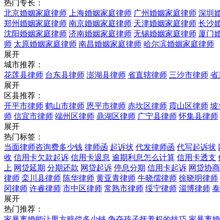
热门专长：
北京婚姻家庭律师
上海婚姻家庭律师
广州婚姻家庭律师
深圳
郑州婚姻家庭律师
南京婚姻家庭律师
天津婚姻家庭律师
长沙
沈阳婚姻家庭律师
济南婚姻家庭律师
无锡婚姻家庭律师
厦门
师
太原婚姻家庭律师
南昌婚姻家庭律师
哈尔滨婚姻家庭律师
展开
城市推荐：
花莲县律师
台东县律师
澎湖县律师
省直辖律师
三沙市律师
省
展开
区县推荐：
开平市律师
鹤山市律师
恩平市律师
赤坎区律师
霞山区律师
坡
师
信宜市律师
端州区律师
鼎湖区律师
广宁县律师
怀集县律师
展开
热门标签：
当面律师咨询费多少钱
律师函
起诉状
代发律师函
代写起诉状
收
信用卡欠款起诉
信用卡退息
逾期利息怎么计算
信用卡透支
上
网贷延期
分期还款
网贷起诉
停息分期
信用卡起诉
网贷协商
律师
栾川县律师
陈华律师
黄亚青律师
牛晓儒律师
徐晓明律师
冈律师
许睿律师
市中区律师
常熟市律师
绥宁律师
淄博律师
泰
展开
热门推荐：
家暴离婚能让男方赔偿多少钱
争夺孩子抚养权的技巧
家暴离婚