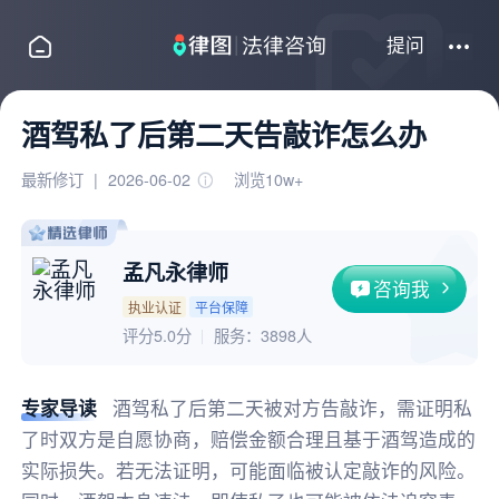
提问
酒驾私了后第二天告敲诈怎么办
最新修订
|
2026-06-02
浏览10w+
孟凡永律师
咨询我
执业认证
平台保障
评分5.0分
服务：
3898人
专家导读
酒驾私了后第二天被对方告敲诈，需证明私
了时双方是自愿协商，赔偿金额合理且基于酒驾造成的
实际损失。若无法证明，可能面临被认定敲诈的风险。