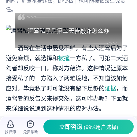
同时，酒驾本身违法，即使私了也可能被依法追究责
任。
酒驾私了后第二天告敲诈怎么办
酒驾在生活中屡见不鲜，有些人酒驾后为了
避免麻烦，就选择和
被撞
一方私了。可第二天酒
驾者却反咬一口，称对方敲诈。这种情况让原本
接受私了的一方陷入了两难境地，不知道该如何
应对。毕竟私了时可能没有留下足够的
证据
，而
酒驾者的反告又来得突然，这可咋办呢？下面就
来详细说说遇到这种情况的应对办法。
一、了解
敲诈勒索
的认定标准
立即咨询
(99%用户选择)
找律师
免费诊断