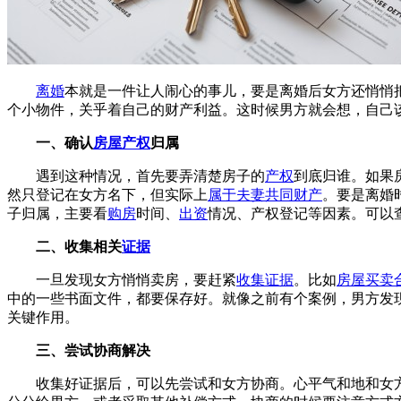
离婚
本就是一件让人闹心的事儿，要是离婚后女方还悄悄
个小物件，关乎着自己的财产利益。这时候男方就会想，自己
一、确认
房屋产权
归属
遇到这种情况，首先要弄清楚房子的
产权
到底归谁。如果
然只登记在女方名下，但实际上
属于夫妻共同财产
。要是离婚
子归属，主要看
购房
时间、
出资
情况、产权登记等因素。可以
二、收集相关
证据
一旦发现女方悄悄卖房，要赶紧
收集证据
。比如
房屋买卖
中的一些书面文件，都要保存好。就像之前有个案例，男方发
关键作用。
三、尝试协商解决
收集好证据后，可以先尝试和女方协商。心平气和地和女