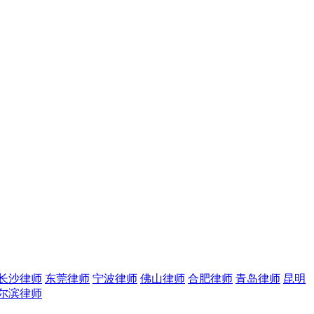
长沙律师
东莞律师
宁波律师
佛山律师
合肥律师
青岛律师
昆明
尔滨律师