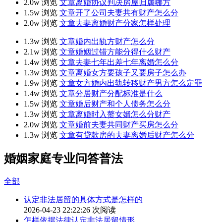
2.0w 浏览
文章
离婚协议判决房屋归属哪方
1.5w 浏览
文章
开了公司夫妻共有财产怎么分
2.0w 浏览
文章
夫妻离婚财产分家怎样处理
1.3w 浏览
文章
婚内出轨方财产怎么分
2.1w 浏览
文章
婚姻过错方能分得什么财产
1.4w 浏览
文章
夫妻七年出差七年离婚怎么分
1.3w 浏览
文章
离婚女方要孩子又要房子怎么办
1.9w 浏览
文章
女方婚内出轨转移财产男方怎么定罪
1.4w 浏览
文章
分居财产分配标准是什么
1.5w 浏览
文章
婚后财产和个人债务怎么分
1.3w 浏览
文章
离婚时入赘女婿怎么分财产
2.0w 浏览
文章
婚前夫妻共同财产买房怎么分
1.3w 浏览
文章
有贷款房的夫妻离婚后财产怎么分
婚姻家庭专业问答普法
全部
认定非法居留的具体方式是怎样的
2026-04-23 22:22:26
次阅读
怎样依据法律认定非法居留情形