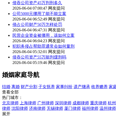
侵吞公司资产45万判刑多久
2026-06-04 07:00:47
网友提问
公司5000元挪用了能不能立案
2026-06-04 06:52:49
网友提问
侵占公司财产50万怎样处罚
2026-06-04 06:47:31
网友提问
民营企业资金被挪用，该如何立案
2026-06-04 06:04:23
网友提问
犯职务侵占帮助罪通常会如何量刑
2026-06-04 05:32:01
网友提问
侵吞公司资产55万能判缓刑吗
2026-06-04 05:19:46
网友提问
婚姻家庭导航
结婚
离婚
财产分割
子女抚养
家事纠纷
遗产继承
收养赡养
家
查看全部
热门城市：
北京律师
上海律师
广州律师
深圳律师
成都律师
重庆律师
杭州
律师
沈阳律师
济南律师
无锡律师
厦门律师
福州律师
温州律师
展开