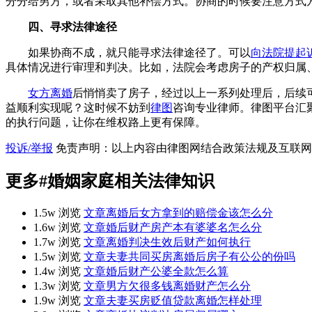
分分给男方，或者采取其他补偿方式。协商的时候要注意方式
四、寻求法律途径
如果协商不成，就只能寻求法律途径了。可以
向法院提起
具体情况进行审理和判决。比如，法院会考虑房子的产权归属
女方离婚
后悄悄卖了房子，经过以上一系列处理后，后续
益顺利实现呢？这时候不妨到
律图
咨询专业律师。律图平台汇
的执行问题，让你在维权路上更有保障。
投诉/举报
免责声明：以上内容由律图网结合政策法规及互联网
更多
#婚姻家庭
相关法律知识
1.5w 浏览
文章
离婚后女方拿到的赔偿金该怎么分
1.6w 浏览
文章
婚后财产房产本有婆婆名怎么分
1.7w 浏览
文章
离婚判决生效后财产如何执行
1.5w 浏览
文章
夫妻共同买房离婚后房子有公公的份吗
1.4w 浏览
文章
婚后财产公婆全款怎么算
1.3w 浏览
文章
男方欠很多钱离婚财产怎么分
1.9w 浏览
文章
夫妻买房贬值贷款离婚怎样处理