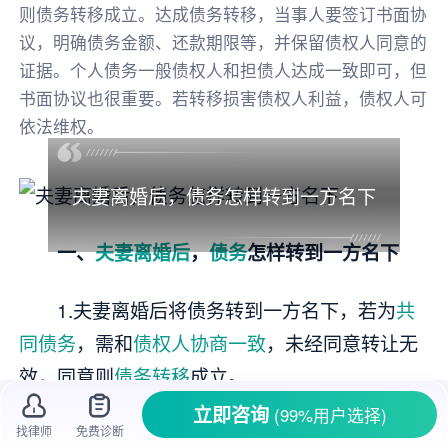
则债务转移成立。达成债务转移，当事人要签订书面协
议，明确债务金额、还款期限等，并保留债权人同意的
证据。个人债务一般债权人和担债人达成一致即可，但
书面协议也很重要。若转移损害债权人利益，债权人可
依法维权。
夫妻离婚后，债务怎样转到一方名下
一、
夫妻离婚后
，
债务
怎样转到一方名下
1.夫妻离婚后将债务转到一方名下，若为
共
同债务
，需和
债权人
协商一致
，未经同意转让无
效，同意则
债务转移
成立。
立即咨询
(99%用户选择)
2.达成债务转移，
当事人
要签书面协议，明
找律师
免费诊断