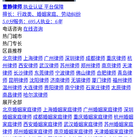
曹静律师
执业认证
平台保障
擅长：行政类、婚姻家庭、劳动纠纷
5.0分
服务：
695人
执业：
6年
电话咨询
在线咨询
热门城市
热门专长
区县推荐
北京律师
上海律师
广州律师
深圳律师
成都律师
重庆律师
杭
州律师
西安律师
武汉律师
苏州律师
郑州律师
南京律师
天津
律师
长沙律师
东莞律师
宁波律师
佛山律师
合肥律师
青岛律
师
昆明律师
沈阳律师
济南律师
无锡律师
厦门律师
福州律师
温州律师
大连律师
贵阳律师
南宁律师
石家庄律师
太原律师
南昌律师
哈尔滨律师
展开全部
北京婚姻家庭律师
上海婚姻家庭律师
广州婚姻家庭律师
深圳
婚姻家庭律师
成都婚姻家庭律师
重庆婚姻家庭律师
杭州婚姻
家庭律师
西安婚姻家庭律师
武汉婚姻家庭律师
苏州婚姻家庭
律师
郑州婚姻家庭律师
南京婚姻家庭律师
天津婚姻家庭律师