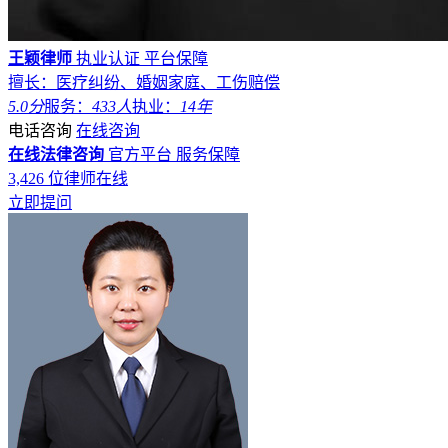
王颖律师
执业认证
平台保障
擅长：医疗纠纷、婚姻家庭、工伤赔偿
5.0分
服务：
433人
执业：
14年
电话咨询
在线咨询
在线法律咨询
官方平台
服务保障
3,426
位律师在线
立即提问