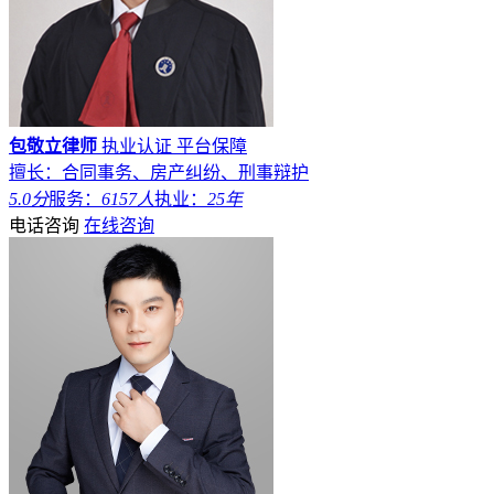
包敬立律师
执业认证
平台保障
擅长：合同事务、房产纠纷、刑事辩护
5.0分
服务：
6157人
执业：
25年
电话咨询
在线咨询