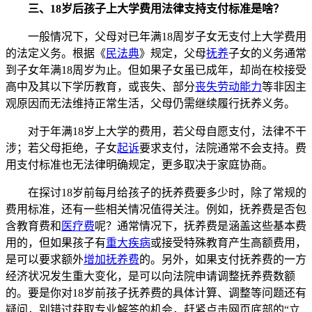
三、18岁后孩子上大学费用法律支持支付标准是啥？
一般情况下，父母对已年满18周岁子女无支付上大学费用
的法定义务。根据《
民法典
》规定，父母
抚养
子女的义务通常
到子女年满18周岁为止。但如果子女虽已成年，却尚在校接受
高中及其以下学历教育，或丧失、部分
丧失劳动能力
等非因主
观原因而无法维持正常生活，父母仍需继续履行抚养义务。
对于年满18岁上大学的费用，若父母自愿支付，法律不干
涉；若父母拒绝，子女
起诉
要求支付，法院通常不会支持。费
用支付标准也无法律明确规定，更多取决于家庭协商。
在探讨18岁前每月给孩子的抚养费要多少时，除了常规的
费用标准，还有一些相关情况值得关注。例如，抚养费是否包
含教育费和
医疗费
呢？通常情况下，抚养费是涵盖这些基本费
用的，但如果孩子有
重大疾病
或接受特殊教育产生高额费用，
是可以要求额外
增加抚养费
的。另外，如果支付抚养费的一方
经济状况发生重大变化，是可以向法院申请调整抚养费数额
的。要是你对18岁前孩子抚养费的具体计算、调整等问题还有
疑问，别错过获取专业解答的机会，赶紧点击网页底部的“立