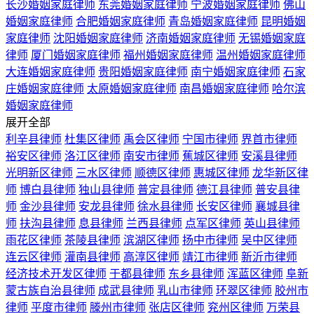
长沙婚姻家庭律师
东莞婚姻家庭律师
宁波婚姻家庭律师
佛山
婚姻家庭律师
合肥婚姻家庭律师
青岛婚姻家庭律师
昆明婚姻
家庭律师
沈阳婚姻家庭律师
济南婚姻家庭律师
无锡婚姻家庭
律师
厦门婚姻家庭律师
福州婚姻家庭律师
温州婚姻家庭律师
大连婚姻家庭律师
贵阳婚姻家庭律师
南宁婚姻家庭律师
石家
庄婚姻家庭律师
太原婚姻家庭律师
南昌婚姻家庭律师
哈尔滨
婚姻家庭律师
展开全部
利辛县律师
杜集区律师
禹会区律师
宁国市律师
界首市律师
裕安区律师
洛江区律师
南安市律师
蕉城区律师
安溪县律师
光明新区律师
三水区律师
顺德区律师
惠城区律师
龙华新区律
师
博白县律师
独山县律师
普定县律师
德江县律师
普安县律
师
金沙县律师
安龙县律师
徐水县律师
长安区律师
襄城县律
师
扶沟县律师
息县律师
兰西县律师
点军区律师
英山县律师
雨花区律师
茶陵县律师
滨湖区律师
扬中市律师
吴中区律师
连云区律师
灌南县律师
高淳区律师
靖江市律师
新沂市律师
经济技术开发区律师
于都县律师
东乡县律师
浑蓝区律师
阜新
蒙古族自治县律师
成武县律师
乳山市律师
环翠区律师
胶州市
律师
平度市律师
滕州市律师
张店区律师
兖州区律师
万荣县