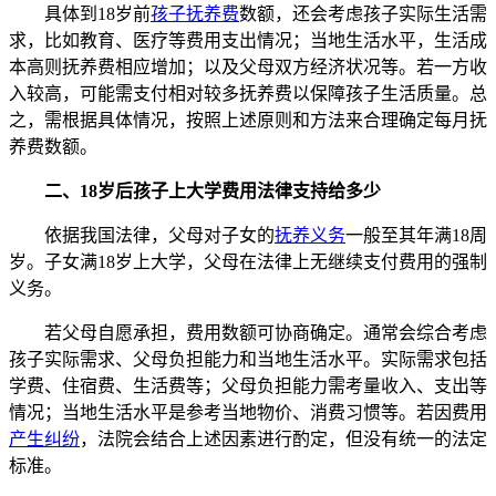
具体到18岁前
孩子抚养费
数额，还会考虑孩子实际生活需
求，比如教育、医疗等费用支出情况；当地生活水平，生活成
本高则抚养费相应增加；以及父母双方经济状况等。若一方收
入较高，可能需支付相对较多抚养费以保障孩子生活质量。总
之，需根据具体情况，按照上述原则和方法来合理确定每月抚
养费数额。
二、18岁后孩子上大学费用法律支持给多少
依据我国法律，父母对子女的
抚养义务
一般至其年满18周
岁。子女满18岁上大学，父母在法律上无继续支付费用的强制
义务。
若父母自愿承担，费用数额可协商确定。通常会综合考虑
孩子实际需求、父母负担能力和当地生活水平。实际需求包括
学费、住宿费、生活费等；父母负担能力需考量收入、支出等
情况；当地生活水平是参考当地物价、消费习惯等。若因费用
产生纠纷
，法院会结合上述因素进行酌定，但没有统一的法定
标准。