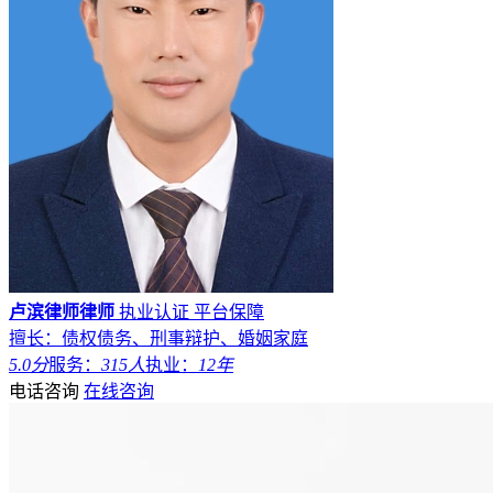
卢滨律师律师
执业认证
平台保障
擅长：债权债务、刑事辩护、婚姻家庭
5.0分
服务：
315人
执业：
12年
电话咨询
在线咨询