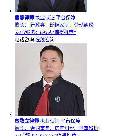
曹静律师
执业认证
平台保障
擅长： 行政类、婚姻家庭、劳动纠纷
5.0分
服务：
695人
“值得推荐”
电话咨询
在线咨询
包敬立律师
执业认证
平台保障
擅长： 合同事务、房产纠纷、刑事辩护
5.0分
服务：
6157人
“值得推荐”