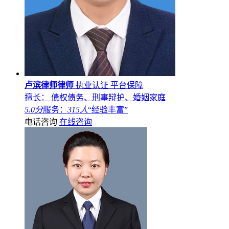
卢滨律师律师
执业认证
平台保障
擅长： 债权债务、刑事辩护、婚姻家庭
5.0分
服务：
315人
“经验丰富”
电话咨询
在线咨询