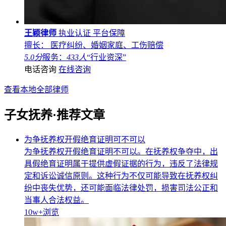
王颖律师
执业认证
平台保障
擅长： 医疗纠纷、婚姻家庭、工伤赔偿
5.0分
服务：
433人
“行业资深”
电话咨询
在线咨询
查看本地全部律师
子女抚养·推荐文章
为争抚养权开假绝育证明可不可以
为争抚养权开假绝育证明不可以。在抚养权争夺中，出
具假绝育证明属于提供虚假证据的行为，违反了法律规
定和诉讼诚信原则。这种行为不仅可能导致在抚养权纠
纷中丧失优势，还可能面临法律处罚，损害司法公正和
当事人合法权益。
10w+
浏览