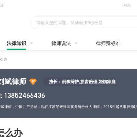
识
登录
请输入您的问题，律师最快9秒应答
法律知识
律师说法
律师费标准
么办
刘斌律师
擅长：刑事辩护,损害赔偿,婚姻家庭
13852466436
怎么办