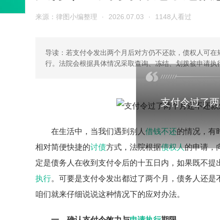
来源：律图小编整理
·
2026.07.03
·
1148人看过
导读：若支付令发出两个月后对方仍不还款，债权人可在
行。法院会根据具体情况采取查询、冻结、划拨被申请执
支付令过了两
在生活中，当我们遇到别人
借钱不还
的情况，有
相对简便快捷的
讨债
方式，法院根据
债权人
的申请，
定是债务人在收到支付令后的十五日内，如果既不提
执行
。可要是支付令发出都过了两个月，债务人还是
咱们就来仔细说说这种情况下的应对办法。
一、确认支付令效力与
申请执行
期限