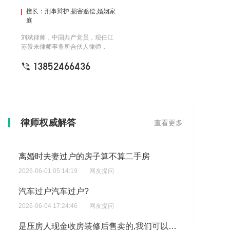
擅长：刑事辩护,损害赔偿,婚姻家
庭
刘斌律师，中国共产党员，现任江
苏景来律师事务所合伙人律师，
2018年起从事律师职业，经常参加
13852466436
公益普法活动，代理的民事案件胜
诉率高，为促进社会和谐稳定发挥
了一名党员律师应有的作用。刘律
师精于公司治理、建筑房地产、合
同纠纷、家事传承等诉讼、非诉讼
业务，办理案件注重解决问题、化
解矛盾、定分止争、案结事了，根
我想问问物管无缘无故撵走租客，物管费还需要业主交吗?
律师权威解答
查看更多
据案件情况娴熟运用调解策略，因
2026-06-01 16:30:27
网友提问
调解结案率高，有效化解家事纠纷
亲属间的矛盾，赢得了委托人的一
离婚时夫妻过户的房子算不算二手房
致认可。
2026-06-01 05:14:19
网友提问
汽车过户汽车过户?
2026-06-04 17:24:46
网友提问
是压房人现金收房装修后售卖的,我们可以申请退房么?