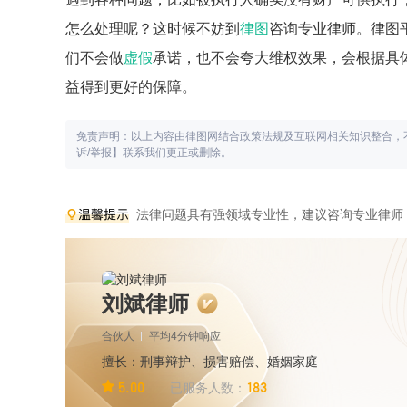
怎么处理呢？这时候不妨到
律图
咨询专业律师。律图
们不会做
虚假
承诺，也不会夸大维权效果，会根据具
益得到更好的保障。
免责声明：以上内容由律图网结合政策法规及互联网相关知识整合，
诉/举报】联系我们更正或删除。
法律问题具有强领域专业性，建议咨询专业律师
刘斌律师
合伙人
平均4分钟响应
擅长：刑事辩护、损害赔偿、婚姻家庭
5.00
183
已服务人数：