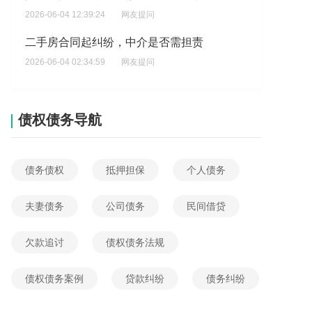
2026-06-04 12:39:24
网友提问
二手房合同起纠纷，中介是否需担责
2026-06-04 02:34:59
网友提问
签欠款合同,工程方不得让我提前还款?
2026-06-03 17:52:59
网友提问
债权债务导航
过户二手房需要哪些手续？
2026-06-03 10:29:23
网友提问
债务债权
抵押担保
个人债务
二手房解除合同定金怎样分配
2026-06-03 03:24:50
网友提问
夫妻债务
公司债务
民间借贷
全款买二手房交易流程?
欠款追讨
债权债务法规
2026-06-02 16:37:41
网友提问
想了解，没有取得土地使用权是否可以转让?
债权债务案例
贷款纠纷
债务纠纷
2026-06-02 06:58:23
网友提问