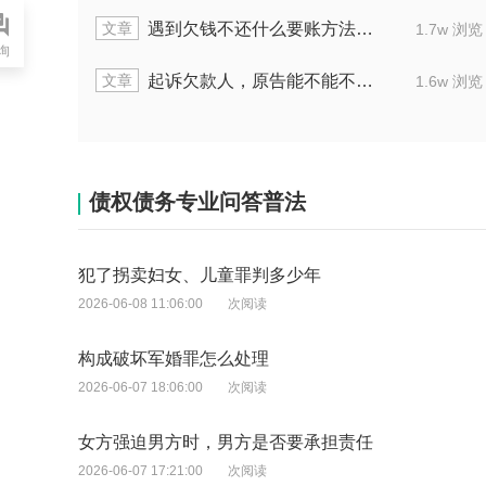
文章
还怎样办
进行欠款诉讼能一并起诉
2.1w 浏览
询
文章
需要起诉吗
有效解决欠账方法有哪
1.6w 浏览
债权债务专业问答普法
犯了拐卖妇女、儿童罪判多少年
2026-06-08 11:06:00
次阅读
构成破坏军婚罪怎么处理
2026-06-07 18:06:00
次阅读
女方强迫男方时，男方是否要承担责任
2026-06-07 17:21:00
次阅读