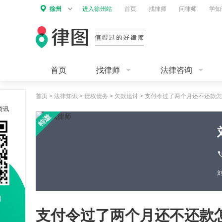
徐州
进入徐州站
首页
找律师
问律师
学知
首页
找律师
法律咨询
首页
>
法律知识
>
债权债务
>
欠款追讨
>
支付令过了两个月还不还款怎
资讯
支付令过了两个月还不还款