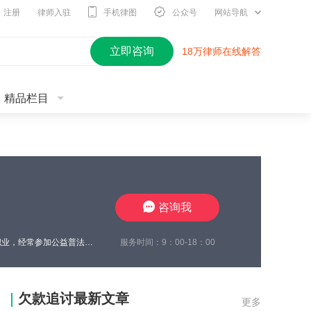
注册
律师入驻
手机律图
公众号
网站导航
立即咨询
18万律师在线解答
精品栏目
咨询我
服务时间：9：00-18：00
刘斌律师，中国共产党员，现任江苏景来律师事务所合伙人律师，2018年起从事律师职业，经常参加公益普法活动，代理的民事案件胜诉率高，为促进社会和谐稳定发挥了一名党员律师应有的作用。刘律师精于公司治理、建筑房地产、合同纠纷、家事传承等诉讼、非诉讼业务，办理案件注重解决问题、化解矛盾、定分止争、案结事了，根据案件情况娴熟运用调解策略，因调解结案率高，有效化解家事纠纷亲属间的矛盾，赢得了委托人的一致认可。
欠款追讨最新文章
更多