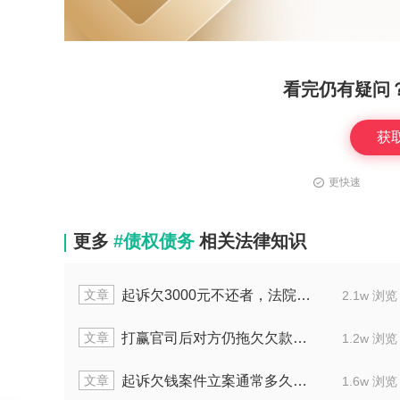
看完仍有疑问
获
更快速
更多
#债权债务
相关法律知识
文章
多少能立案
债务人没钱欠钱不还怎
2.3w 浏览
文章
该如何解决
调解时欠款人不到场会有什
2.1w 浏览
文章
能当做数据
买卖合同欠款纠纷诉讼时
2.0w 浏览