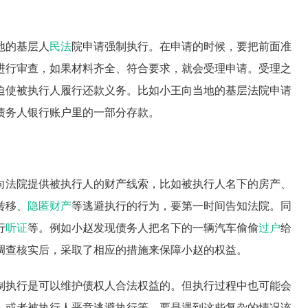
地的基层人
民法
院申请强制执行。在申请的时候，要把前面准
进行审查，如果材料齐全、符合要求，就会受理申请。受理之
迫使被执行人履行还款义务。比如小王向当地的基层法院申请
债务人银行账户里的一部分存款。
向法院提供被执行人的财产线索，比如被执行人名下的房产、
转移、
隐匿财产
等逃避执行的行为，要第一时间告知法院。同
行
听证
等。例如小赵发现债务人把名下的一辆汽车偷偷
过户
给
调查核实后，采取了相应的措施来保障小赵的权益。
制执行是可以维护债权人合法权益的。但执行过程中也可能会
，或者被执行人恶意逃避执行等。要是遇到这些复杂的情况该