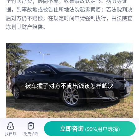
垫付医疗费；协商不成，收集事故认定书、病历等证
据，到事故地或被告住所地法院起诉索赔；若法院判决
后对方仍不赔偿，在规定时间申请强制执行，由法院查
冻划其财产赔偿。
被车撞了对方不肯出钱该怎样解决
立即咨询
(99%用户选择)
找律师
免费诊断