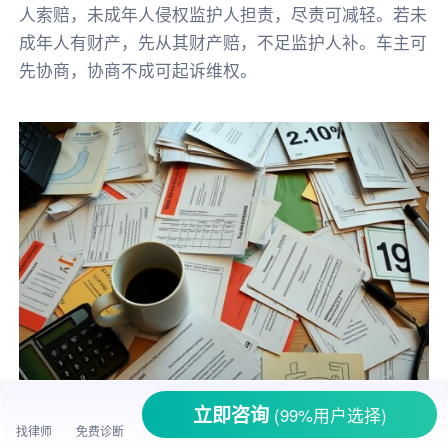
人索赔，未成年人侵权监护人担责，尽责可减轻。若未
成年人有财产，先从其财产赔，不足监护人补。车主可
先协商，协商不成可起诉维权。
立即咨询
(99%用户选择)
找律师
免费诊断
一、
未成年人
偷车
弄坏，可不可以
代位追偿