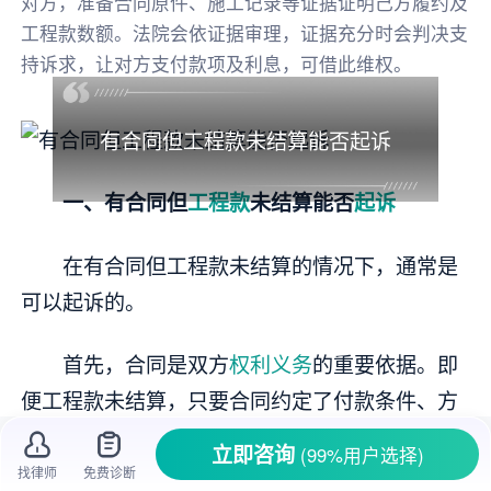
对方，准备合同原件、施工记录等证据证明己方履约及
工程款数额。法院会依证据审理，证据充分时会判决支
持诉求，让对方支付款项及利息，可借此维权。
有合同但工程款未结算能否起诉
一、有合同但
工程款
未结算能否
起诉
在有合同但工程款未结算的情况下，通常是
可以起诉的。
首先，合同是双方
权利义务
的重要依据。即
便工程款未结算，只要合同约定了付款条件、方
式等内容，且一方存在违约未支付工程款等情
立即咨询
(99%用户选择)
形，另一方就有起诉的权利基础。
找律师
免费诊断