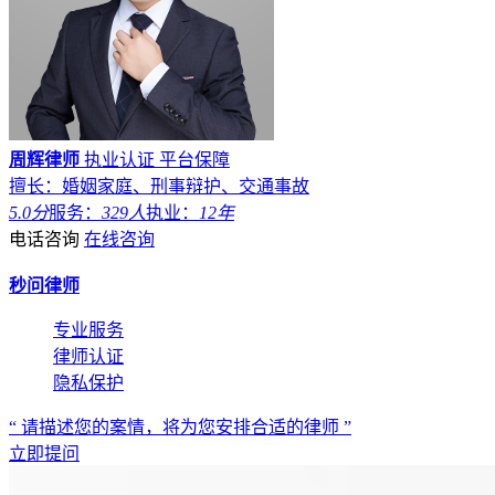
周辉律师
执业认证
平台保障
擅长：婚姻家庭、刑事辩护、交通事故
5.0分
服务：
329人
执业：
12年
电话咨询
在线咨询
秒问律师
专业服务
律师认证
隐私保护
“ 请描述您的案情，将为您安排合适的律师 ”
立即提问