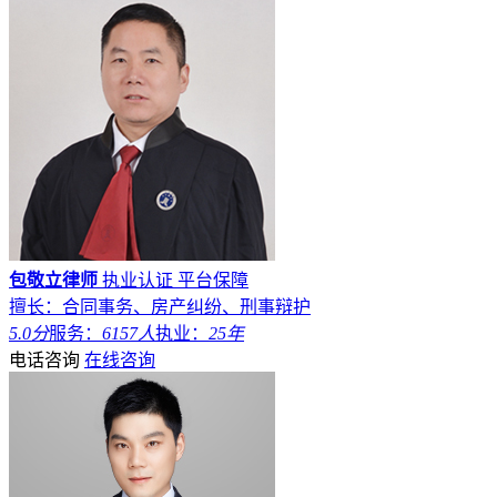
包敬立律师
执业认证
平台保障
擅长：合同事务、房产纠纷、刑事辩护
5.0分
服务：
6157人
执业：
25年
电话咨询
在线咨询