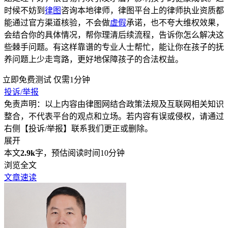
时候不妨到
律图
咨询本地律师，律图平台上的律师执业资质都
能通过官方渠道核验，不会做
虚假
承诺，也不夸大维权效果，
会结合你的具体情况，帮你理清后续流程，告诉你怎么解决这
些棘手问题。有这样靠谱的专业人士帮忙，能让你在孩子的抚
养问题上少走弯路，更好地保障孩子的合法权益。
立即免费测试
仅需1分钟
投诉/举报
免责声明：以上内容由律图网结合政策法规及互联网相关知识
整合，不代表平台的观点和立场。若内容有误或侵权，请通过
右侧【投诉/举报】联系我们更正或删除。
展开
本文
2.9k
字，预估阅读时间10分钟
浏览全文
文章速读