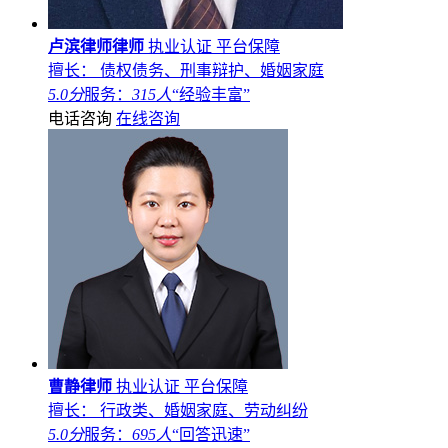
卢滨律师律师
执业认证
平台保障
擅长： 债权债务、刑事辩护、婚姻家庭
5.0分
服务：
315人
“经验丰富”
电话咨询
在线咨询
曹静律师
执业认证
平台保障
擅长： 行政类、婚姻家庭、劳动纠纷
5.0分
服务：
695人
“回答迅速”