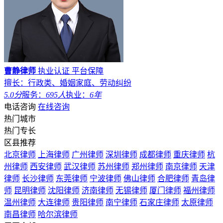
曹静律师
执业认证
平台保障
擅长：行政类、婚姻家庭、劳动纠纷
5.0分
服务：
695人
执业：
6年
电话咨询
在线咨询
热门城市
热门专长
区县推荐
北京律师
上海律师
广州律师
深圳律师
成都律师
重庆律师
杭
州律师
西安律师
武汉律师
苏州律师
郑州律师
南京律师
天津
律师
长沙律师
东莞律师
宁波律师
佛山律师
合肥律师
青岛律
师
昆明律师
沈阳律师
济南律师
无锡律师
厦门律师
福州律师
温州律师
大连律师
贵阳律师
南宁律师
石家庄律师
太原律师
南昌律师
哈尔滨律师