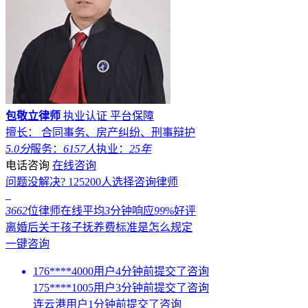
包敬立律师
执业认证
平台保障
擅长： 合同事务、房产纠纷、刑事辩护
5.0分
服务：
6157人
执业：
25年
电话咨询
在线咨询
问题没解决?
125200
人选择咨询律师
3662
位律师在线
平均
3
分钟响应
99
%好评
离婚后关于孩子抚养费标准是怎么规定
一键咨询
176****4000用户4分钟前提交了咨询
175****1005用户3分钟前提交了咨询
连云港用户1分钟前提交了咨询