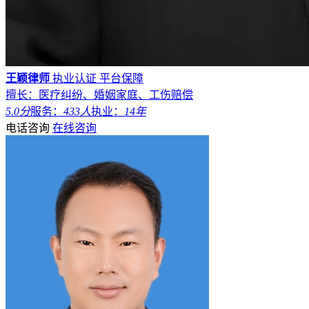
王颖律师
执业认证
平台保障
擅长：医疗纠纷、婚姻家庭、工伤赔偿
5.0分
服务：
433人
执业：
14年
电话咨询
在线咨询