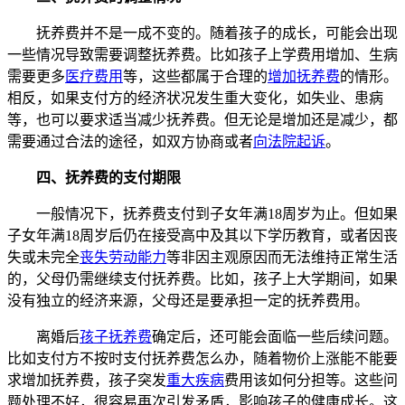
抚养费并不是一成不变的。随着孩子的成长，可能会出现
一些情况导致需要调整抚养费。比如孩子上学费用增加、生病
需要更多
医疗费用
等，这些都属于合理的
增加抚养费
的情形。
相反，如果支付方的经济状况发生重大变化，如失业、患病
等，也可以要求适当减少抚养费。但无论是增加还是减少，都
需要通过合法的途径，如双方协商或者
向法院起诉
。
四、抚养费的支付期限
一般情况下，抚养费支付到子女年满18周岁为止。但如果
子女年满18周岁后仍在接受高中及其以下学历教育，或者因丧
失或未完全
丧失劳动能力
等非因主观原因而无法维持正常生活
的，父母仍需继续支付抚养费。比如，孩子上大学期间，如果
没有独立的经济来源，父母还是要承担一定的抚养费用。
离婚后
孩子抚养费
确定后，还可能会面临一些后续问题。
比如支付方不按时支付抚养费怎么办，随着物价上涨能不能要
求增加抚养费，孩子突发
重大疾病
费用该如何分担等。这些问
题处理不好，很容易再次引发矛盾，影响孩子的健康成长。这