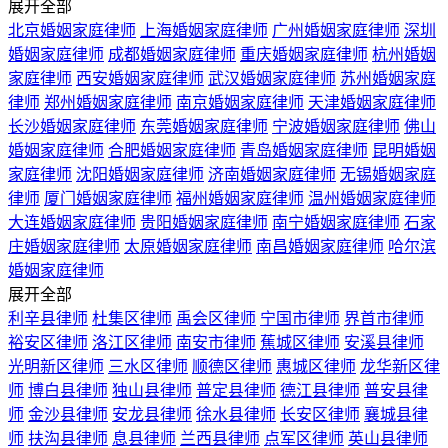
展开全部
北京婚姻家庭律师
上海婚姻家庭律师
广州婚姻家庭律师
深圳
婚姻家庭律师
成都婚姻家庭律师
重庆婚姻家庭律师
杭州婚姻
家庭律师
西安婚姻家庭律师
武汉婚姻家庭律师
苏州婚姻家庭
律师
郑州婚姻家庭律师
南京婚姻家庭律师
天津婚姻家庭律师
长沙婚姻家庭律师
东莞婚姻家庭律师
宁波婚姻家庭律师
佛山
婚姻家庭律师
合肥婚姻家庭律师
青岛婚姻家庭律师
昆明婚姻
家庭律师
沈阳婚姻家庭律师
济南婚姻家庭律师
无锡婚姻家庭
律师
厦门婚姻家庭律师
福州婚姻家庭律师
温州婚姻家庭律师
大连婚姻家庭律师
贵阳婚姻家庭律师
南宁婚姻家庭律师
石家
庄婚姻家庭律师
太原婚姻家庭律师
南昌婚姻家庭律师
哈尔滨
婚姻家庭律师
展开全部
利辛县律师
杜集区律师
禹会区律师
宁国市律师
界首市律师
裕安区律师
洛江区律师
南安市律师
蕉城区律师
安溪县律师
光明新区律师
三水区律师
顺德区律师
惠城区律师
龙华新区律
师
博白县律师
独山县律师
普定县律师
德江县律师
普安县律
师
金沙县律师
安龙县律师
徐水县律师
长安区律师
襄城县律
师
扶沟县律师
息县律师
兰西县律师
点军区律师
英山县律师