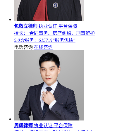
包敬立律师
执业认证
平台保障
擅长： 合同事务、房产纠纷、刑事辩护
5.0分
服务：
6157人
“服务优质”
电话咨询
在线咨询
周辉律师
执业认证
平台保障