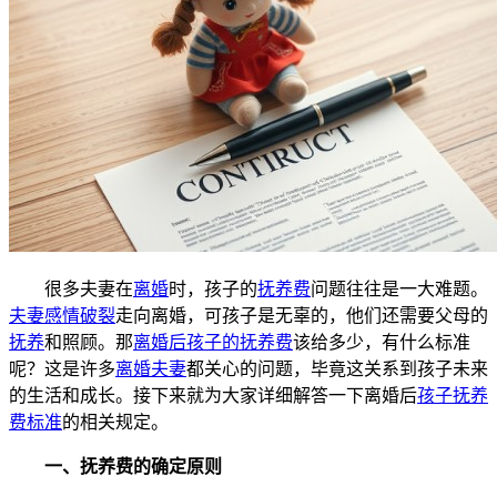
很多夫妻在
离婚
时，孩子的
抚养费
问题往往是一大难题。
夫妻感情破裂
走向离婚，可孩子是无辜的，他们还需要父母的
抚养
和照顾。那
离婚后孩子的抚养费
该给多少，有什么标准
呢？这是许多
离婚夫妻
都关心的问题，毕竟这关系到孩子未来
的生活和成长。接下来就为大家详细解答一下离婚后
孩子抚养
费标准
的相关规定。
一、抚养费的确定原则