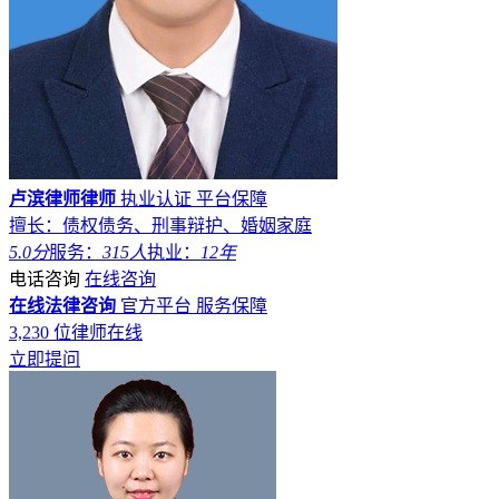
卢滨律师律师
执业认证
平台保障
擅长：债权债务、刑事辩护、婚姻家庭
5.0分
服务：
315人
执业：
12年
电话咨询
在线咨询
在线法律咨询
官方平台
服务保障
3,230
位律师在线
立即提问