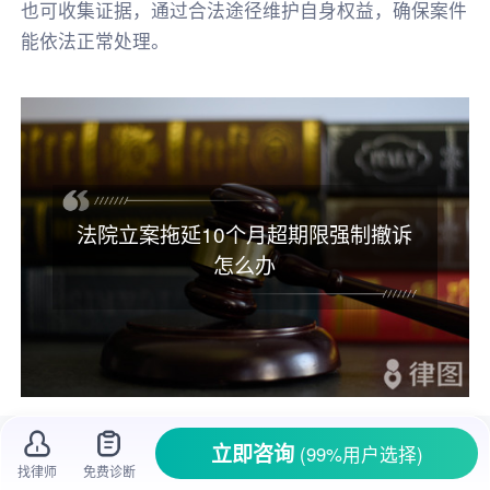
也可收集证据，通过合法途径维护自身权益，确保案件
能依法正常处理。
法院立案拖延10个月超期限强制撤诉
怎么办
去法院
打官司
，本就是希望通过法律途径解
立即咨询
(99%用户选择)
找律师
免费诊断
决问题，可要是遇到法院
立案
拖延，甚至超期限