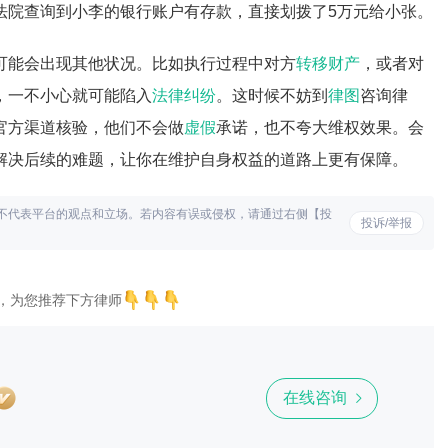
法院查询到小李的银行账户有存款，直接划拨了5万元给小张。
可能会出现其他状况。比如执行过程中对方
转移财产
，或者对
，一不小心就可能陷入
法律纠纷
。这时候不妨到
律图
咨询律
官方渠道核验，他们不会做
虚假
承诺，也不夸大维权效果。会
解决后续的难题，让你在维护自身权益的道路上更有保障。
不代表平台的观点和立场。若内容有误或侵权，请通过右侧【投
投诉/举报
，为您推荐下方律师
在线咨询