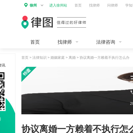
徐州
进入徐州站
首页
找律师
问律师
学知
首页
找律师
法律咨询
首页
>
法律知识
>
婚姻家庭
>
离婚
>
协议离婚一方赖着不执行怎么办
资讯
协议离婚一方赖着不执行怎