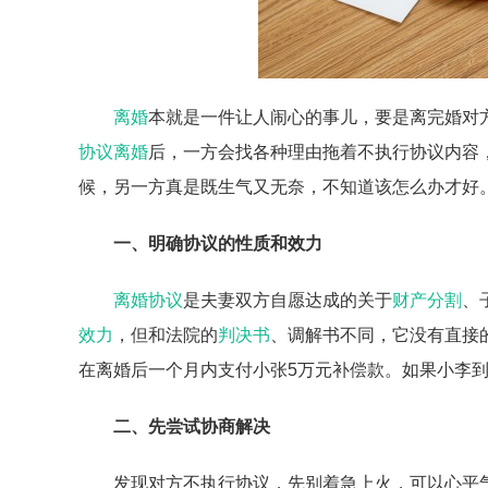
离婚
本就是一件让人闹心的事儿，要是离完婚对
协议离婚
后，一方会找各种理由拖着不执行协议内容
候，另一方真是既生气又无奈，不知道该怎么办才好
一、明确协议的性质和效力
离婚协议
是夫妻双方自愿达成的关于
财产分割
、
效力
，但和法院的
判决书
、调解书不同，它没有直接
在离婚后一个月内支付小张5万元补偿款。如果小李
二、先尝试协商解决
发现对方不执行协议，先别着急上火，可以心平