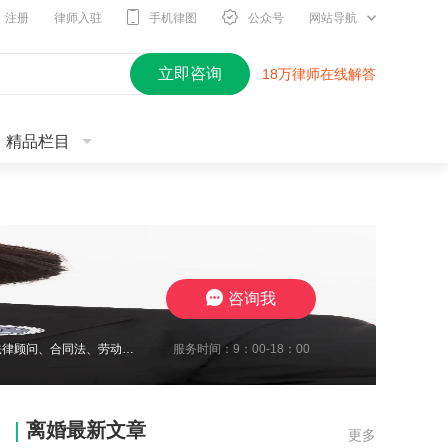
注册
律师入驻
手机律图
公众号
网站导航
立即咨询
18万律师在线解答
精品栏目
咨询我
服务时间：9：00-18：00
2010年开始进入律师行业，现在江苏思言律师事务所担任高级合伙人，我致力于企业法律顾问、合同法、劳动纠纷、工伤待遇赔偿、交通事故与保险合同研究、婚姻家事传承研究。至今累计承办1700余起案件，成功地维护了众多当事人的合法权益，取得了一系列出色的成绩，赢得了广大当事人的充分信赖及肯定。我在2024年10月份被评定为三级律师职称，我将继续要求自己勤勉尽责，注重熏陶品行与职业道德修养，为委托人提供了高效
离婚最新文章
更多