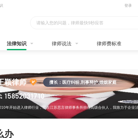
识
登录
请输入您的问题，律师最快9秒应答
法律知识
律师说法
律师费标准
王颖律师
擅长：医疗纠纷,刑事辩护,婚姻家庭
15852031710
么办