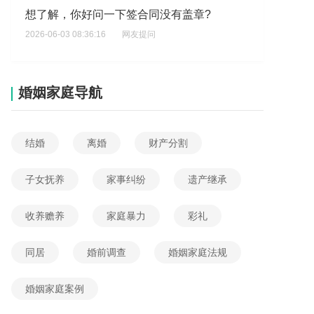
想了解，你好问一下签合同没有盖章?
2026-06-03 08:36:16
网友提问
问一下签合同没有盖章?
2026-06-03 04:00:43
网友提问
婚姻家庭导航
场地租赁合同咨询?
2026-06-02 19:39:41
网友提问
结婚
离婚
财产分割
没有签订劳动合同付了定金怎么办?
2026-06-02 15:32:38
网友提问
子女抚养
家事纠纷
遗产继承
我的在网上买了一辆柴油三轮车给了一千元订金现在做好了不发车又要叫交9千元才发车你说这钱能交吗?
收养赡养
家庭暴力
彩礼
2026-06-04 17:26:31
网友提问
同居
婚前调查
婚姻家庭法规
工程合同平移是什么意思，想了解合同平移涉及哪些法律程序？
2026-06-04 15:54:29
网友提问
婚姻家庭案例